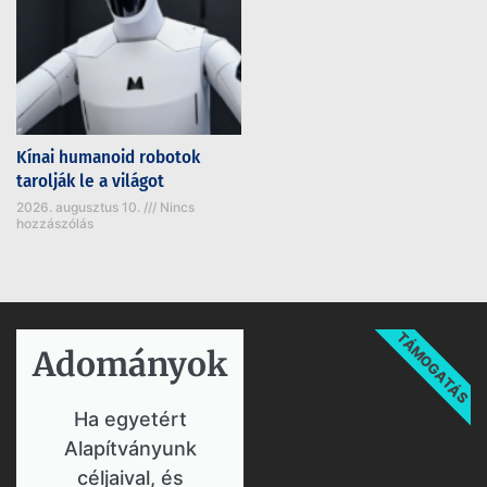
Kínai humanoid robotok
tarolják le a világot
2026. augusztus 10.
Nincs
hozzászólás
TÁMOGATÁS
Adományok​
Ha egyetért
Alapítványunk
céljaival, és