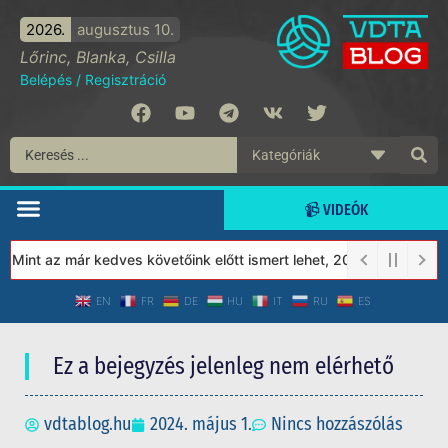
2026.
augusztus 10.
Lőrinc, Blanka, Csilla
Belépés
/
Regisztráció
📹 VIDEÓK
Mint az már kedves követőink előtt ismert lehet, 2023-tól a Védet
EN
FR
DE
HU
IT
RU
ES
Ez a bejegyzés jelenleg nem elérhető
vdtablog.hu
2024. május 1.
Nincs hozzászólás