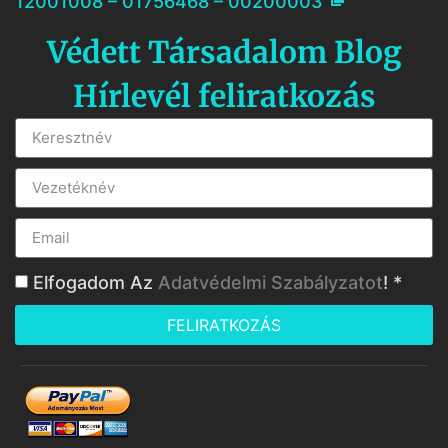
12001008 – 01756468 – 00200003
Védett Társadalom Blog
Hírlevél feliratkozás
Elfogadom Az
Adatvédelmi Szabályzatot
! *
FELIRATKOZÁS