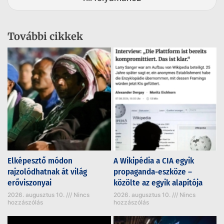
További cikkek
Elképesztő módon
A Wikipédia a CIA egyik
rajzolódhatnak át világ
propaganda-eszköze –
erőviszonyai
közölte az egyik alapítója
2026. augusztus 10.
Nincs
2026. augusztus 10.
Nincs
hozzászólás
hozzászólás