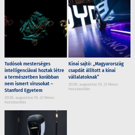
Tudósok mesterséges
Kínai sajtó: „Magyarország
intelligenciával hoztak létre
csapdát állított a kínai
a természetben korábban
vállalatoknak”
nem ismert vírusokat –
2026. augusztus 10.
Nincs
hozzászólás
Stanford Egyetem
2026. augusztus 10.
Nincs
hozzászólás