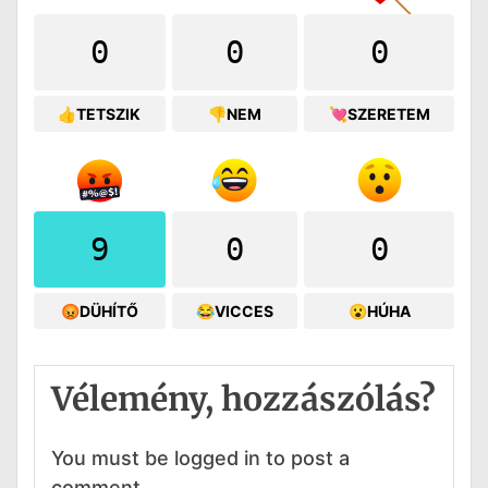
0
0
0
👍TETSZIK
👎NEM
💘SZERETEM
9
0
0
😡DÜHÍTŐ
😂VICCES
😮HÚHA
Vélemény, hozzászólás?
You must be logged in to post a
comment.