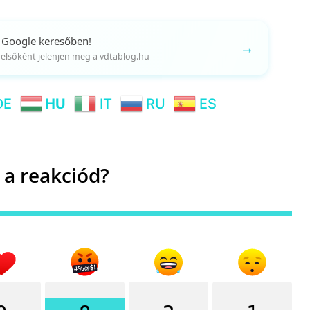
 Google keresőben!
→
gy elsőként jelenjen meg a vdtablog.hu
DE
HU
IT
RU
ES
 a reakciód?