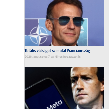
Totális válságot szimulál Franciaország
2026. augusztus 7.
Nincs hozzászólás