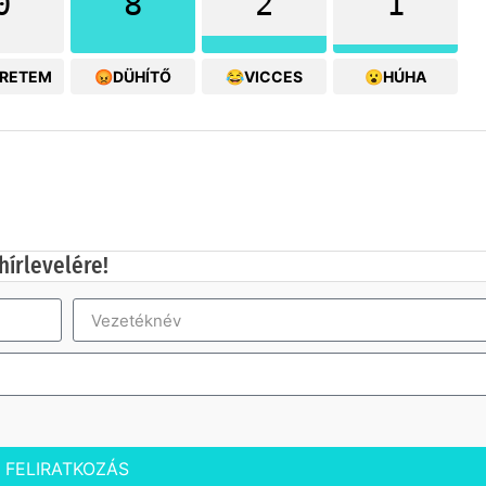
0
8
2
1
ERETEM
😡DÜHÍTŐ
😂VICCES
😮HÚHA
hírlevelére!
FELIRATKOZÁS