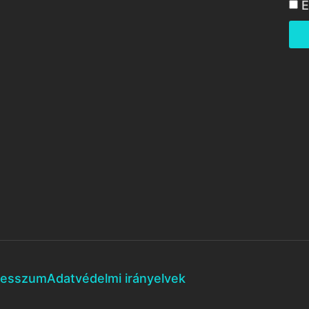
E
resszum
Adatvédelmi irányelvek