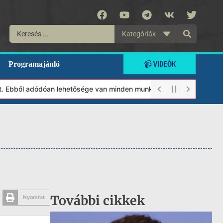
Kategóriák
📹 VIDEÓK
Programajánló
Ebből adódóan lehetősége van minden munkánkat segíteni kívánó ma
További cikkek
Nyomtat