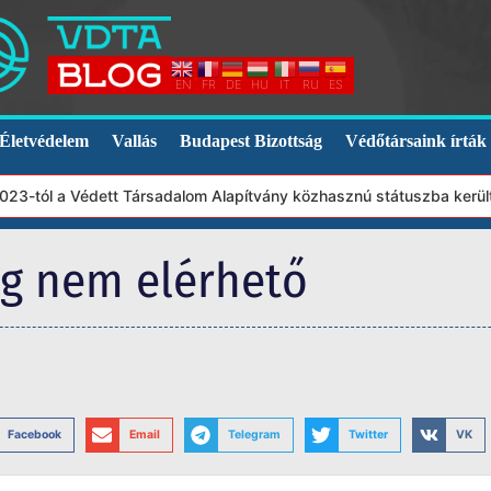
EN
FR
DE
HU
IT
RU
ES
Életvédelem
Vallás
Budapest Bizottság
Védőtársaink írták
-tól a Védett Társadalom Alapítvány közhasznú státuszba került. 
eg nem elérhető
Facebook
Email
Telegram
Twitter
VK