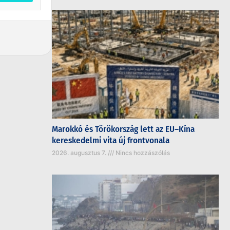
Marokkó és Törökország lett az EU–Kína
kereskedelmi vita új frontvonala
2026. augusztus 7.
Nincs hozzászólás