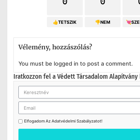
0
0
👍TETSZIK
👎NEM
💘SZ
Vélemény, hozzászólás?
You must be logged in to post a comment.
Iratkozzon fel a Védett Társadalom Alapítvány 
Elfogadom Az
Adatvédelmi Szabályzatot
!