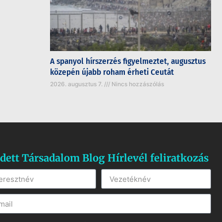
A spanyol hírszerzés figyelmeztet, augusztus
közepén újabb roham érheti Ceutát
2026. augusztus 7.
Nincs hozzászólás
dett Társadalom Blog Hírlevél feliratkozás