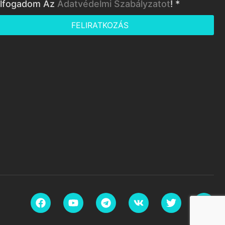
lfogadom Az
Adatvédelmi Szabályzatot
! *
FELIRATKOZÁS