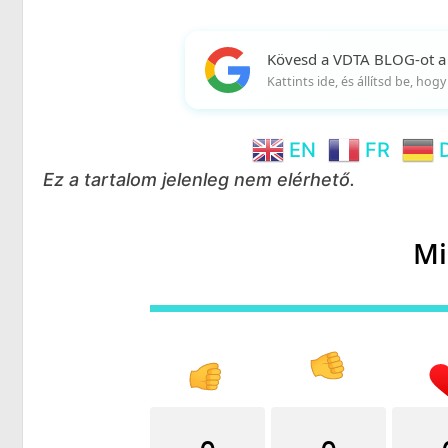
Kövesd a VDTA BLOG-ot a
Kattints ide, és állítsd be, ho
EN
FR
Ez a tartalom jelenleg nem elérhető.
Mi