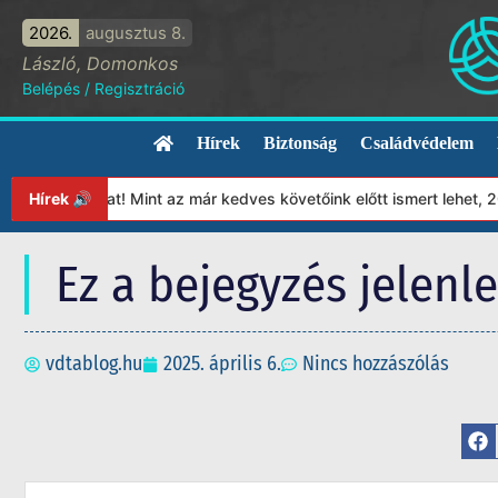
2026.
augusztus 8.
László, Domonkos
Belépés
/
Regisztráció
Hírek
Biztonság
Családvédelem
tványunkat! Mint az már kedves követőink előtt ismert lehet, 2023
Hírek 🔊
Ez a bejegyzés jelenl
vdtablog.hu
2025. április 6.
Nincs hozzászólás