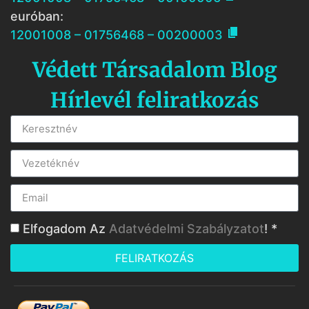
euróban:

12001008 – 01756468 – 00200003
Védett Társadalom Blog
Hírlevél feliratkozás
Elfogadom Az
Adatvédelmi Szabályzatot
! *
FELIRATKOZÁS