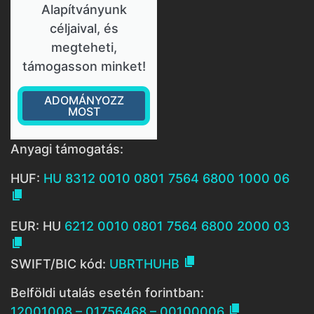
Alapítványunk
céljaival, és
megteheti,
támogasson minket!
ADOMÁNYOZZ
MOST
Anyagi támogatás:
HUF:
HU 8312 0010 0801 7564 6800 1000 06

EUR: HU
6212 0010 0801 7564 6800 2000 03


SWIFT/BIC kód:
UBRTHUHB
Belföldi utalás esetén forintban:

12001008 – 01756468 – 00100006