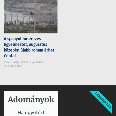
A spanyol hírszerzés
figyelmeztet, augusztus
közepén újabb roham érheti
Ceutát
2026. augusztus 7.
Nincs
hozzászólás
TÁMOGATÁS
Adományok​
Ha egyetért