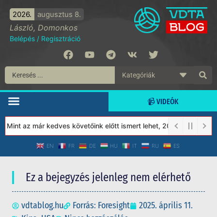
2026.
augusztus 8.
László, Domonkos
Belépés
/
Regisztráció
📹 VIDEÓK
int az már kedves követőink előtt ismert lehet, 2023-tól a Védet
EN
FR
DE
HU
IT
RU
ES
Ez a bejegyzés jelenleg nem elérhető
vdtablog.hu
Forrás: Foresight
2025. április 11.