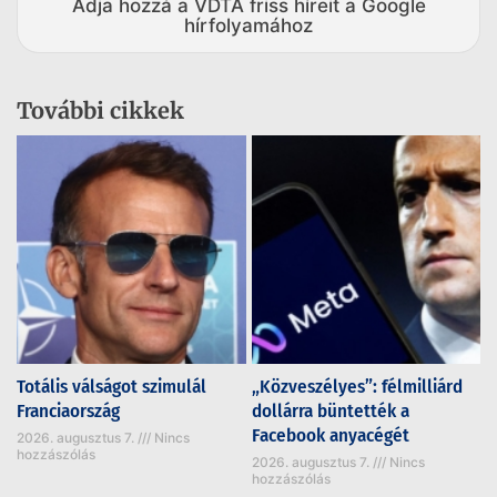
Adja hozzá a VDTA friss híreit a Google
hírfolyamához
További cikkek
Totális válságot szimulál
„Közveszélyes”: félmilliárd
Franciaország
dollárra büntették a
Facebook anyacégét
2026. augusztus 7.
Nincs
hozzászólás
2026. augusztus 7.
Nincs
hozzászólás