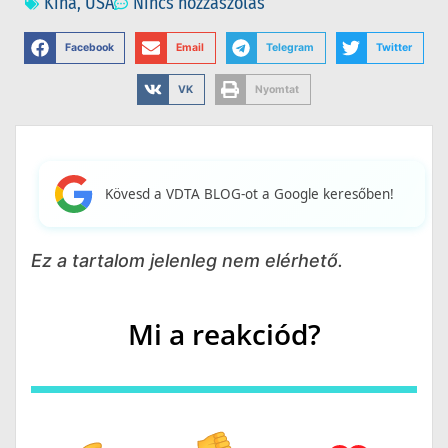
Kina
,
USA
Nincs hozzászólás
Facebook
Email
Telegram
Twitter
VK
Nyomtat
Kövesd a VDTA BLOG-ot a Google keresőben!
Ez a tartalom jelenleg nem elérhető.
Mi a reakciód?