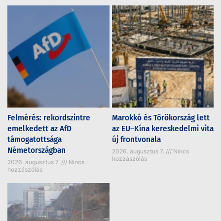
Felmérés: rekordszintre
Marokkó és Törökország lett
emelkedett az AfD
az EU–Kína kereskedelmi vita
támogatottsága
új frontvonala
Németországban
2026. augusztus 7.
Nincs
hozzászólás
2026. augusztus 7.
Nincs
hozzászólás