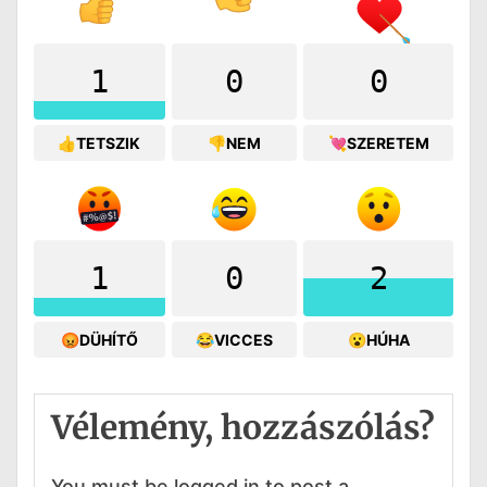
1
0
0
👍TETSZIK
👎NEM
💘SZERETEM
1
0
2
😡DÜHÍTŐ
😂VICCES
😮HÚHA
Vélemény, hozzászólás?
You must be logged in to post a