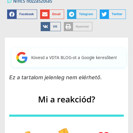
Nincs hozzászólás
Facebook
Email
Telegram
Twitter
VK
Nyomtat
Kövesd a VDTA BLOG-ot a Google keresőben!
Ez a tartalom jelenleg nem elérhető.
Mi a reakciód?