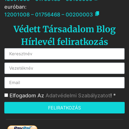
euróban:

12001008 – 01756468 – 00200003
Védett Társadalom Blog
Hírlevél feliratkozás
Elfogadom Az
Adatvédelmi Szabályzatot
! *
FELIRATKOZÁS