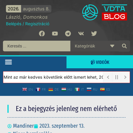
2026.
augusztus 8.
László, Domonkos
Belépés
/
Regisztráció
📹 VIDEÓK
Mint az már kedves követőink előtt ismert lehet, 2023-tól a Véde
EN
FR
DE
HU
IT
RU
ES
Ez a bejegyzés jelenleg nem elérhető
Mandiner
2023. szeptember 13.