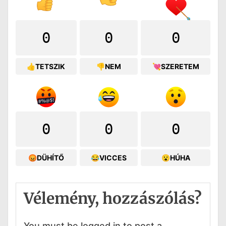
0
0
0
👍TETSZIK
👎NEM
💘SZERETEM
0
0
0
😡DÜHÍTŐ
😂VICCES
😮HÚHA
Vélemény, hozzászólás?
You must be logged in to post a