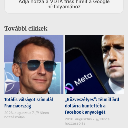
Adja hozzá a VDTA friss híreit a Google
hírfolyamához
További cikkek
Totális válságot szimulál
„Közveszélyes”: félmilliárd
Franciaország
dollárra büntették a
Facebook anyacégét
2026. augusztus 7.
Nincs
hozzászólás
2026. augusztus 7.
Nincs
hozzászólás