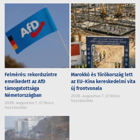
Felmérés: rekordszintre
Marokkó és Törökország lett
emelkedett az AfD
az EU–Kína kereskedelmi vita
támogatottsága
új frontvonala
Németországban
2026. augusztus 7.
Nincs
hozzászólás
2026. augusztus 7.
Nincs
hozzászólás