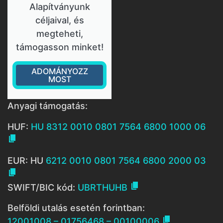
Alapítványunk
céljaival, és
megteheti,
támogasson minket!
ADOMÁNYOZZ
MOST
Anyagi támogatás:
HUF:
HU 8312 0010 0801 7564 6800 1000 06

EUR: HU
6212 0010 0801 7564 6800 2000 03


SWIFT/BIC kód:
UBRTHUHB
Belföldi utalás esetén forintban:

12001008 – 01756468 – 00100006