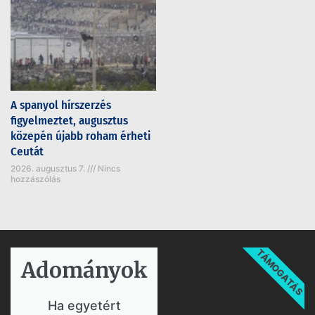
A spanyol hírszerzés
figyelmeztet, augusztus
közepén újabb roham érheti
Ceutát
2026. augusztus 7.
Nincs
hozzászólás
TÁMOGATÁS
Adományok​
Ha egyetért