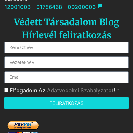

12001008 – 01756468 – 00200003
Védett Társadalom Blog
Hírlevél feliratkozás
Elfogadom Az
Adatvédelmi Szabályzatot
! *
FELIRATKOZÁS