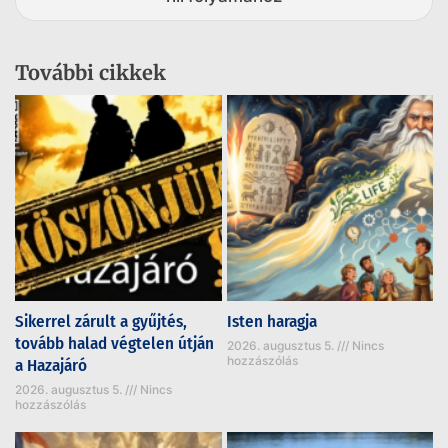
További cikkek
Sikerrel zárult a gyűjtés,
Isten haragja
tovább halad végtelen útján
2026. augusztus 5.
Nincs
hozzászólás
a Hazajáró
2026. augusztus 5.
Nincs
hozzászólás