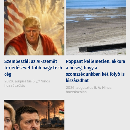
Szembeszáll az AI-szemét
Roppant kellemetlen: akkora
terjedésével több nagy tech
a hőség, hogy a
cég
szomszédunkban két folyó is
kiszáradhat
2026. augusztus 5.
Nincs
hozzászólás
2026. augusztus 5.
Nincs
hozzászólás