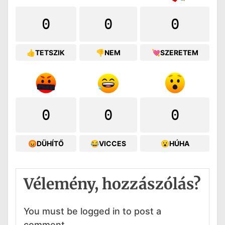
0
0
0
👍TETSZIK
👎NEM
💘SZERETEM
0
0
0
😡DÜHÍTŐ
😂VICCES
😮HÚHA
Vélemény, hozzászólás?
You must be logged in to post a
comment.