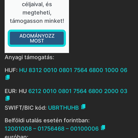
céljaival, és
megteheti,
támogasson minket!
ADOMÁNYOZZ
MOST
Anyagi támogatás:
HUF:
HU 8312 0010 0801 7564 6800 1000 06

EUR: HU
6212 0010 0801 7564 6800 2000 03


SWIFT/BIC kód:
UBRTHUHB
Belföldi utalás esetén forintban:

12001008 – 01756468 – 00100006
euróban: