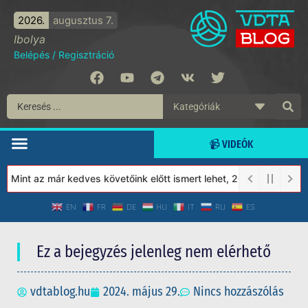
2026.
augusztus 7.
Ibolya
Belépés
/
Regisztráció
📹 VIDEÓK
Mint az már kedves követőink előtt ismert lehet, 2023-tól a Védet
EN
FR
DE
HU
IT
RU
ES
Ez a bejegyzés jelenleg nem elérhető
vdtablog.hu
2024. május 29.
Nincs hozzászólás