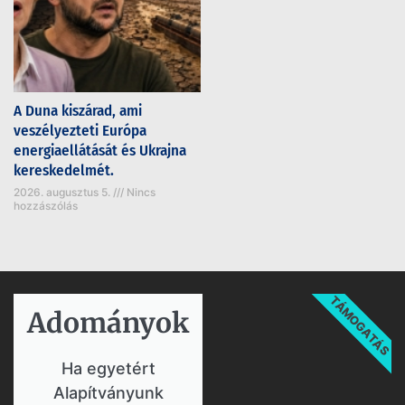
A Duna kiszárad, ami
veszélyezteti Európa
energiaellátását és Ukrajna
kereskedelmét.
2026. augusztus 5.
Nincs
hozzászólás
TÁMOGATÁS
Adományok​
Ha egyetért
Alapítványunk