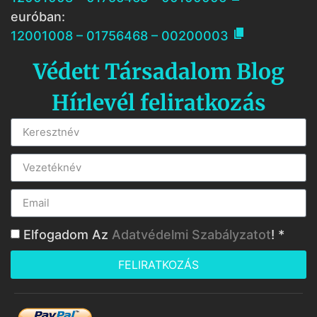
euróban:

12001008 – 01756468 – 00200003
Védett Társadalom Blog
Hírlevél feliratkozás
Elfogadom Az
Adatvédelmi Szabályzatot
! *
FELIRATKOZÁS