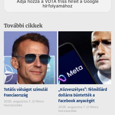
Adja hozzá a VDTA friss híreit a Google
hírfolyamához
További cikkek
Totális válságot szimulál
„Közveszélyes”: félmilliárd
Franciaország
dollárra büntették a
Facebook anyacégét
2026. augusztus 7.
Nincs
hozzászólás
2026. augusztus 7.
Nincs
hozzászólás