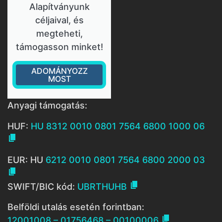
Alapítványunk
céljaival, és
megteheti,
támogasson minket!
ADOMÁNYOZZ
MOST
Anyagi támogatás:
HUF:
HU 8312 0010 0801 7564 6800 1000 06

EUR: HU
6212 0010 0801 7564 6800 2000 03


SWIFT/BIC kód:
UBRTHUHB
Belföldi utalás esetén forintban:

12001008 – 01756468 – 00100006