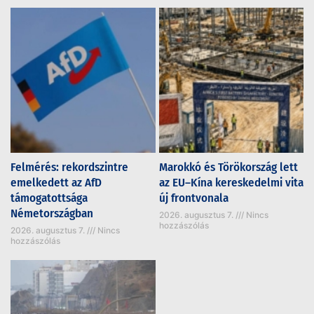
Felmérés: rekordszintre
Marokkó és Törökország lett
emelkedett az AfD
az EU–Kína kereskedelmi vita
támogatottsága
új frontvonala
Németországban
2026. augusztus 7.
Nincs
hozzászólás
2026. augusztus 7.
Nincs
hozzászólás