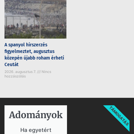
A spanyol hírszerzés
figyelmeztet, augusztus
közepén újabb roham érheti
Ceutát
2026. augusztus 7.
Nincs
hozzászólás
TÁMOGATÁS
Adományok​
Ha egyetért