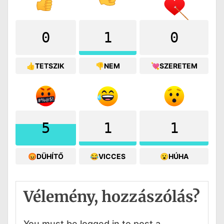
0
1
0
👍TETSZIK
👎NEM
💘SZERETEM
5
1
1
😡DÜHÍTŐ
😂VICCES
😮HÚHA
Vélemény, hozzászólás?
You must be logged in to post a