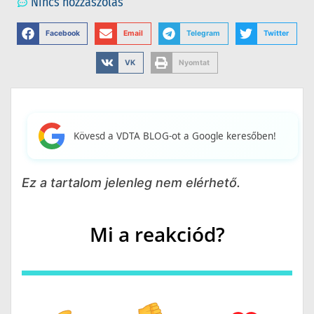
Nincs hozzászólás
Facebook
Email
Telegram
Twitter
VK
Nyomtat
Kövesd a VDTA BLOG-ot a Google keresőben!
Ez a tartalom jelenleg nem elérhető.
Mi a reakciód?