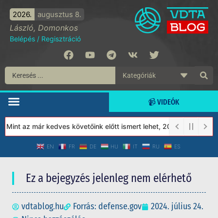
2026.
augusztus 8.
László, Domonkos
Belépés
/
Regisztráció
📹 VIDEÓK
Mint az már kedves követőink előtt ismert lehet, 2023-tól a Védet
EN
FR
DE
HU
IT
RU
ES
Ez a bejegyzés jelenleg nem elérhető
vdtablog.hu
Forrás: defense.gov
2024. július 24.