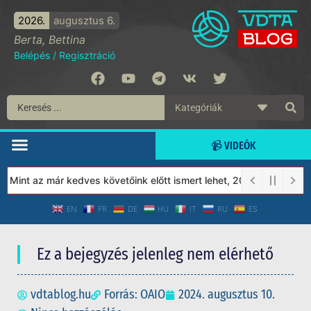
2026.
augusztus 6.
Berta, Bettina
Belépés
/
Regisztráció
📹 VIDEÓK
int az már kedves követőink előtt ismert lehet, 2023-tól a Védet
EN
FR
DE
HU
IT
RU
ES
Ez a bejegyzés jelenleg nem elérhető
vdtablog.hu
Forrás: OAIO
2024. augusztus 10.