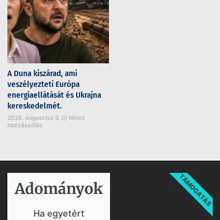
A Duna kiszárad, ami
veszélyezteti Európa
energiaellátását és Ukrajna
kereskedelmét.
2026. augusztus 5.
Nincs
hozzászólás
TÁMOGATÁS
Adományok​
Ha egyetért