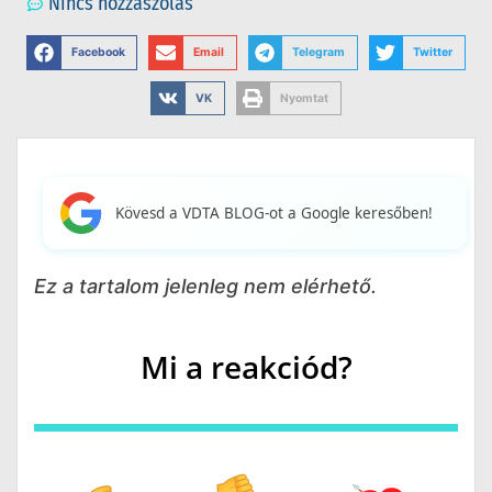
Nincs hozzászólás
Facebook
Email
Telegram
Twitter
VK
Nyomtat
Kövesd a VDTA BLOG-ot a Google keresőben!
Ez a tartalom jelenleg nem elérhető.
Mi a reakciód?