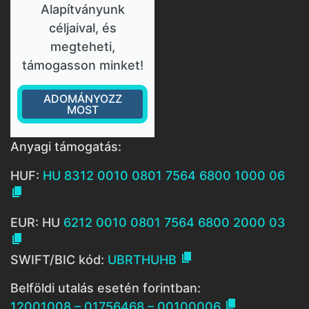
Alapítványunk
céljaival, és
megteheti,
támogasson minket!
ADOMÁNYOZZ
MOST
Anyagi támogatás:
HUF:
HU 8312 0010 0801 7564 6800 1000 06

EUR: HU
6212 0010 0801 7564 6800 2000 03


SWIFT/BIC kód:
UBRTHUHB
Belföldi utalás esetén forintban:

12001008 – 01756468 – 00100006