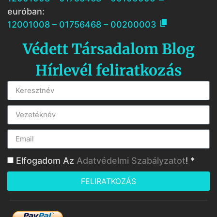
euróban:

12001008 – 01756468 – 00200003
Védett Társadalom Blog
Hírlevél feliratkozás
Elfogadom Az
Adatvédelmi Szabályzatot
! *
FELIRATKOZÁS