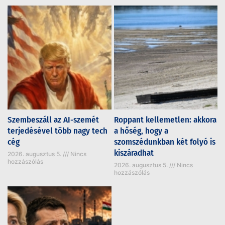
Szembeszáll az AI-szemét
Roppant kellemetlen: akkora
terjedésével több nagy tech
a hőség, hogy a
cég
szomszédunkban két folyó is
kiszáradhat
2026. augusztus 5.
Nincs
hozzászólás
2026. augusztus 5.
Nincs
hozzászólás