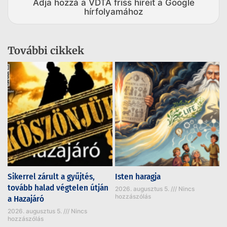
Adja hozzá a VDTA friss híreit a Google
hírfolyamához
További cikkek
Sikerrel zárult a gyűjtés,
Isten haragja
tovább halad végtelen útján
2026. augusztus 5.
Nincs
hozzászólás
a Hazajáró
2026. augusztus 5.
Nincs
hozzászólás