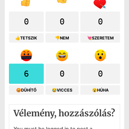
0
0
0
👍TETSZIK
👎NEM
💘SZERETEM
6
0
0
😡DÜHÍTŐ
😂VICCES
😮HÚHA
Vélemény, hozzászólás?
You must be logged in to post a