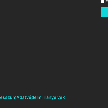
E
resszum
Adatvédelmi irányelvek