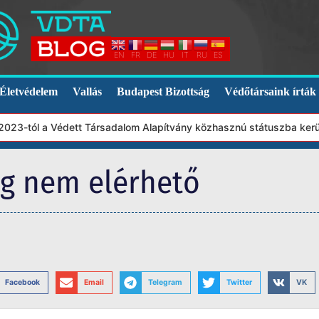
EN
FR
DE
HU
IT
RU
ES
Életvédelem
Vallás
Budapest Bizottság
Védőtársaink írták
23-tól a Védett Társadalom Alapítvány közhasznú státuszba került.
eg nem elérhető
Facebook
Email
Telegram
Twitter
VK