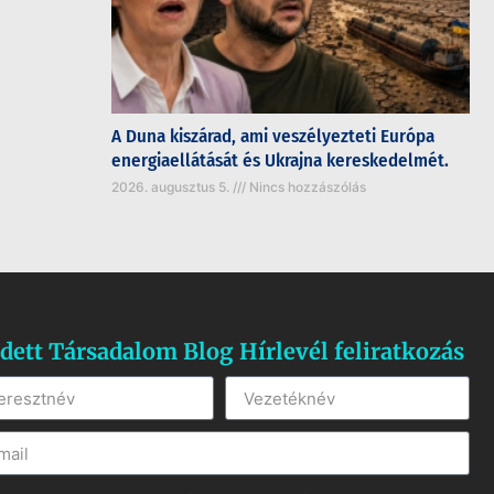
A Duna kiszárad, ami veszélyezteti Európa
energiaellátását és Ukrajna kereskedelmét.
2026. augusztus 5.
Nincs hozzászólás
dett Társadalom Blog Hírlevél feliratkozás