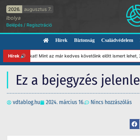
2026.
augusztus 7.
Ibolya
Belépés
/
Regisztráció
Hírek
Biztonság
Családvédelem
ítványunkat! Mint az már kedves követőink előtt ismert lehet, 20
Hírek 🔊
Ez a bejegyzés jelenl
vdtablog.hu
2024. március 16.
Nincs hozzászólás