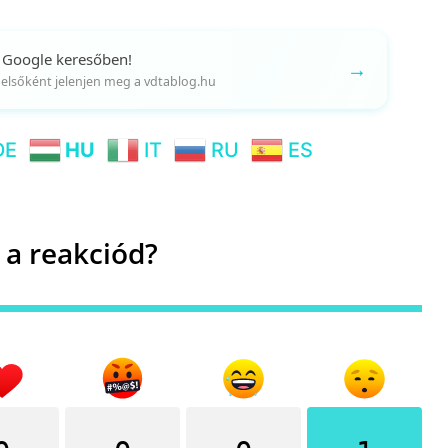
 Google keresőben!
→
gy elsőként jelenjen meg a vdtablog.hu
DE
HU
IT
RU
ES
 a reakciód?