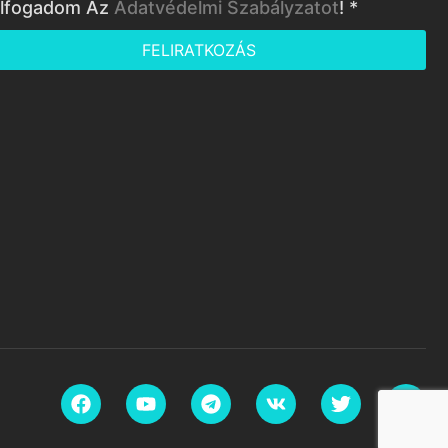
lfogadom Az
Adatvédelmi Szabályzatot
! *
FELIRATKOZÁS