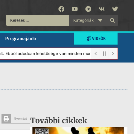
Kategóriák
📹 VIDEÓK
Programajánló
 Ebből adódóan lehetősége van minden munkánkat segíteni kívánó m
További cikkek
Nyomtat