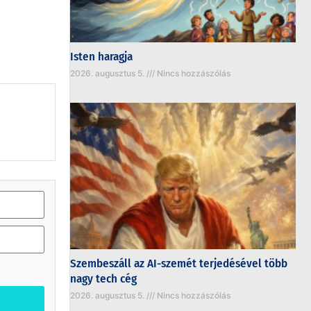
Isten haragja
2026. augusztus 5.
Nincs hozzászólás
Szembeszáll az AI-szemét terjedésével több
nagy tech cég
2026. augusztus 5.
Nincs hozzászólás