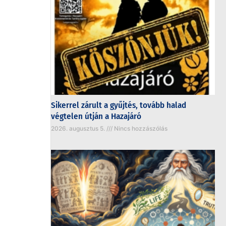
Sikerrel zárult a gyűjtés, tovább halad
végtelen útján a Hazajáró
2026. augusztus 5.
Nincs hozzászólás