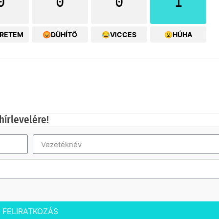
0
0
0
1
ERETEM
😡DÜHÍTŐ
😂VICCES
😮HÚHA
hírlevelére!
FELIRATKOZÁS