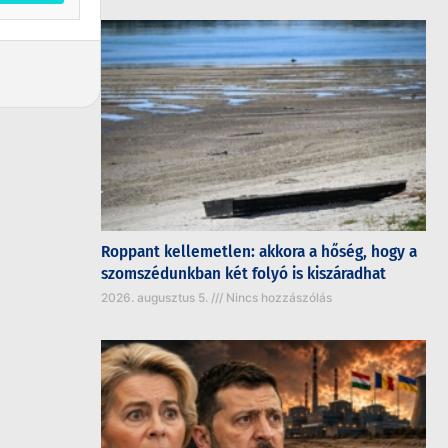
Roppant kellemetlen: akkora a hőség, hogy a
szomszédunkban két folyó is kiszáradhat
2026. augusztus 5.
Nincs hozzászólás