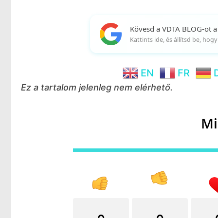
Kövesd a VDTA BLOG-ot a
Kattints ide, és állítsd be, ho
EN
FR
Ez a tartalom jelenleg nem elérhető.
Mi