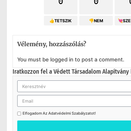
0
0
👍TETSZIK
👎NEM
💘SZ
Vélemény, hozzászólás?
You must be logged in to post a comment.
Iratkozzon fel a Védett Társadalom Alapítvány 
Elfogadom Az
Adatvédelmi Szabályzatot
!