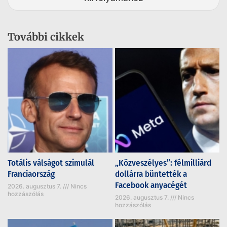
További cikkek
Totális válságot szimulál
„Közveszélyes”: félmilliárd
Franciaország
dollárra büntették a
Facebook anyacégét
2026. augusztus 7.
Nincs
hozzászólás
2026. augusztus 7.
Nincs
hozzászólás