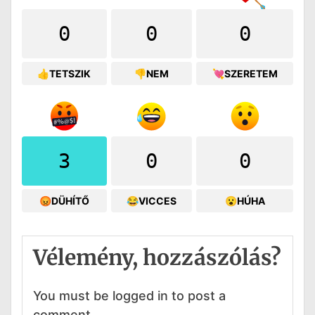
0
0
0
👍TETSZIK
👎NEM
💘SZERETEM
3
0
0
😡DÜHÍTŐ
😂VICCES
😮HÚHA
Vélemény, hozzászólás?
You must be logged in to post a
comment.