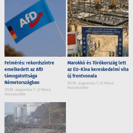
Felmérés: rekordszintre
Marokkó és Törökország lett
emelkedett az AfD
az EU–Kína kereskedelmi vita
támogatottsága
új frontvonala
Németországban
2026. augusztus 7.
Nincs
hozzászólás
2026. augusztus 7.
Nincs
hozzászólás