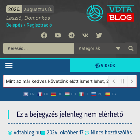
2026.
augusztus 8.
László, Domonkos
Belépés
/
Regisztráció
📹 VIDEÓK
Mint az már kedves követőink előtt ismert lehet, 2023-tól a Véde
EN
FR
DE
HU
IT
RU
ES
Ez a bejegyzés jelenleg nem elérhető
vdtablog.hu
2024. október 17.
Nincs hozzászólás