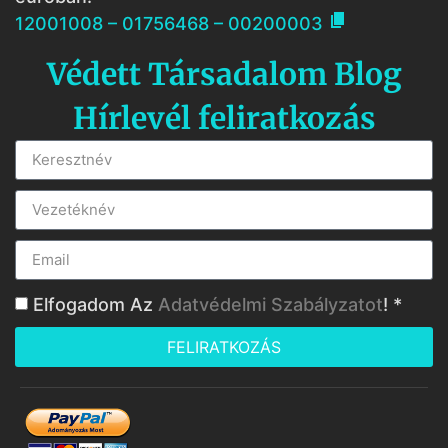

12001008 – 01756468 – 00200003
Védett Társadalom Blog
Hírlevél feliratkozás
Elfogadom Az
Adatvédelmi Szabályzatot
! *
FELIRATKOZÁS