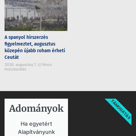
A spanyol hírszerzés
figyelmeztet, augusztus
közepén újabb roham érheti
Ceutát
2026. augusztus 7.
Nincs
hozzászólás
TÁMOGATÁS
Adományok​
Ha egyetért
Alapítványunk