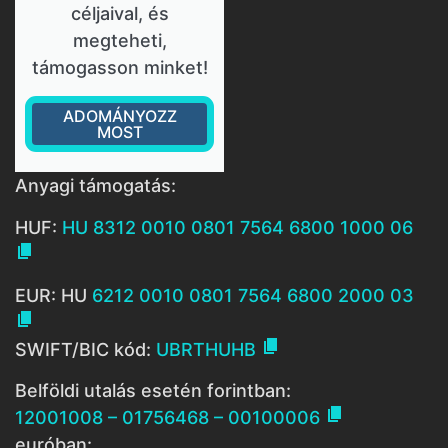
céljaival, és
megteheti,
támogasson minket!
ADOMÁNYOZZ
MOST
Anyagi támogatás:
HUF:
HU 8312 0010 0801 7564 6800 1000 06

EUR: HU
6212 0010 0801 7564 6800 2000 03


SWIFT/BIC kód:
UBRTHUHB
Belföldi utalás esetén forintban:

12001008 – 01756468 – 00100006
euróban: