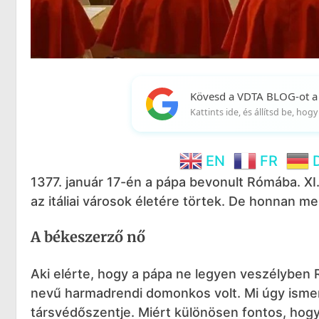
Kövesd a VDTA BLOG-ot a
Kattints ide, és állítsd be, ho
EN
FR
1377. január 17-én a pápa bevonult Rómába. XI.
az itáliai városok életére törtek. De honnan me
A békeszerző nő
Aki elérte, hogy a pápa ne legyen veszélyben 
nevű harmadrendi domonkos volt. Mi úgy ismer
társvédőszentje. Miért különösen fontos, hogy 