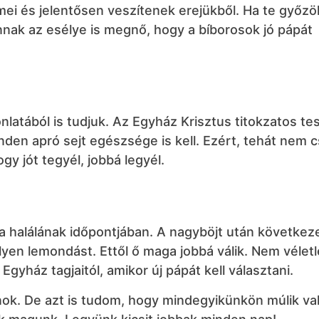
ei és jelentősen veszítenek erejükből. Ha te győzöl
nnak az esélye is megnő, hogy a bíborosok jó pápát
latából is tudjuk. Az Egyház Krisztus titokzatos tes
den apró sejt egészsége is kell. Ezért, tehát nem c
y jót tegyél, jobbá legyél.
 halálának időpontjában. A nagyböjt után következe
lyen lemondást. Ettől ő maga jobbá válik. Nem vélet
Egyház tagjaitól, amikor új pápát kell választani.
ok. De azt is tudom, hogy mindegyikünkön múlik val