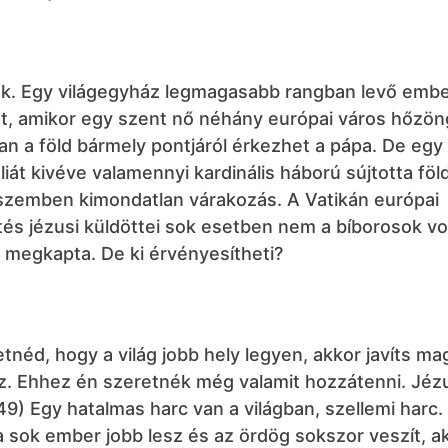
ok. Egy világegyház legmagasabb rangban levő embe
, amikor egy szent nő néhány európai város hőzöng
ban a föld bármely pontjáról érkezhet a pápa. De eg
iát kivéve valamennyi kardinális háború sújtotta föl
szemben kimondatlan várakozás. A Vatikán európai
tés jézusi küldöttei sok esetben nem a bíborosok vo
megkapta. De ki érvényesítheti?
néd, hogy a világ jobb hely legyen, akkor javíts ma
esz. Ehhez én szeretnék még valamit hozzátenni. Jéz
49) Egy hatalmas harc van a világban, szellemi harc.
ha sok ember jobb lesz és az ördög sokszor veszít, a