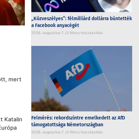
„Közveszélyes”: félmilliárd dollárra büntették
a Facebook anyacégét
2026. augusztus 7.
Nincs hozzászólás
tt, mert
Felmérés: rekordszintre emelkedett az AfD
t Katalin
támogatottsága Németországban
Európa
2026. augusztus 7.
Nincs hozzászólás