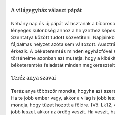
A világegyház választ pápát
Néhány nap és új pápát választanak a bíboros
lényeges különbség ahhoz a helyzethez képest
Szentatya között tudott közvetíteni. Napjaink
fájdalmas helyzet azóta sem változott. Ausztrál
érkezik. A béketeremtés minden egyházfővel 
történelme azonban azt mutatja, hogy a kibékí
béketeremtés feladatát minden megkeresztelt 
Teréz anya szavai
Teréz anya többször mondta, hogyha azt szeret
Ha te jobb ember vagy, akkor a világ is jobb l
mondja, hogy tüzet hozott a földre. (Vö. Lk12, 
jobb leszel, akkor az ördög veszít. Ha veszít, 