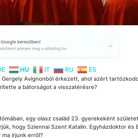
 Google keresőben!
→
gy elsőként jelenjen meg a vdtablog.hu
DE
HU
IT
RU
ES
 Gergely Avignonból érkezett, ahol azért tartózkodo
rítette a bátorságot a visszatérésre?
Rómában, egy olasz család 23. gyerekeként születet
jük, hogy Sziennai Szent Katalin. Egyházdoktor és 
ma írjunk erről?