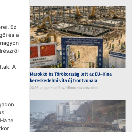
rei. Ez
ői és a
y nagyon
drészről
ltak. A
Marokkó és Törökország lett az EU–Kína
kereskedelmi vita új frontvonala
2026. augusztus 7.
Nincs hozzászólás
gadon.
us
 Ha te
kkor