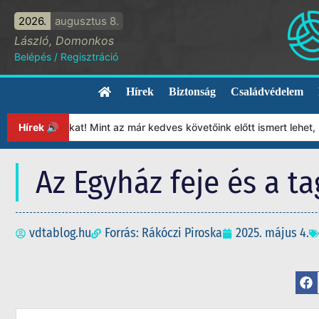
2026.
augusztus 8.
László, Domonkos
Belépés
/
Regisztráció
Hírek
Biztonság
Családvédelem
ányunkat! Mint az már kedves követőink előtt ismert lehet, 2023-
Hírek 🔊
Az Egyház feje és a ta
vdtablog.hu
Forrás: Rákóczi Piroska
2025. május 4.