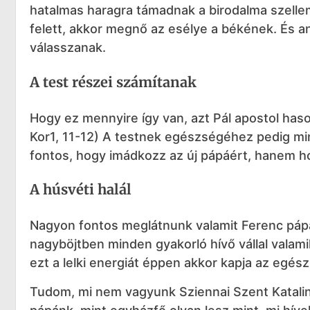
hatalmas haragra támadnak a birodalma szellem
felett, akkor megnő az esélye a békének. És a
válasszanak.
A test részei számítanak
Hogy ez mennyire így van, azt Pál apostol hason
Kor1, 11-12) A testnek egészségéhez pedig min
fontos, hogy imádkozz az új pápáért, hanem hog
A húsvéti halál
Nagyon fontos meglátnunk valamit Ferenc pápa
nagyböjtben minden gyakorló hívő vállal valami
ezt a lelki energiát éppen akkor kapja az egész 
Tudom, mi nem vagyunk Sziennai Szent Katalin