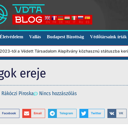
EN
FR
DE
HU
IT
RU
ES
Életvédelem
Vallás
Budapest Bizottság
Védőtársaink írták
tól a Védett Társadalom Alapítvány közhasznú státuszba került. E
gok ereje
Rákóczi Piroska
Nincs hozzászólás
Facebook
Email
Telegram
Twitter
VK