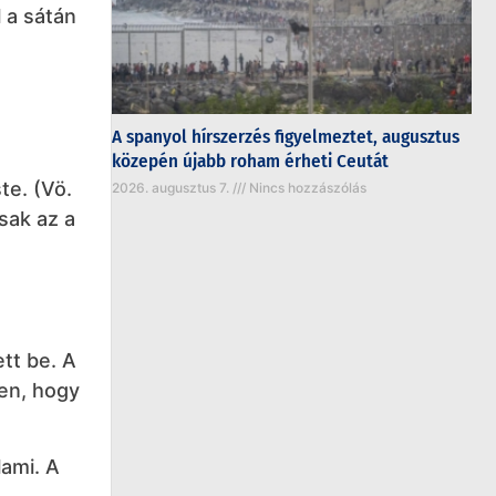
 a sátán
A spanyol hírszerzés figyelmeztet, augusztus
közepén újabb roham érheti Ceutát
te. (Vö.
2026. augusztus 7.
Nincs hozzászólás
sak az a
tt be. A
len, hogy
ami. A