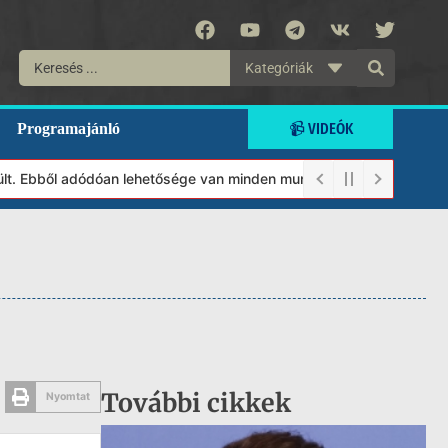
Kategóriák
📹 VIDEÓK
Programajánló
bből adódóan lehetősége van minden munkánkat segíteni kívánó mag
További cikkek
Nyomtat