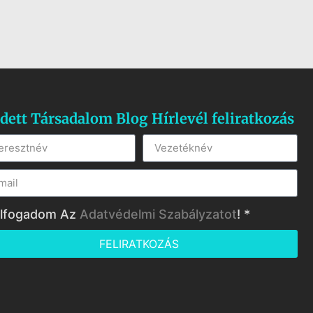
dett Társadalom Blog Hírlevél feliratkozás
lfogadom Az
Adatvédelmi Szabályzatot
! *
FELIRATKOZÁS