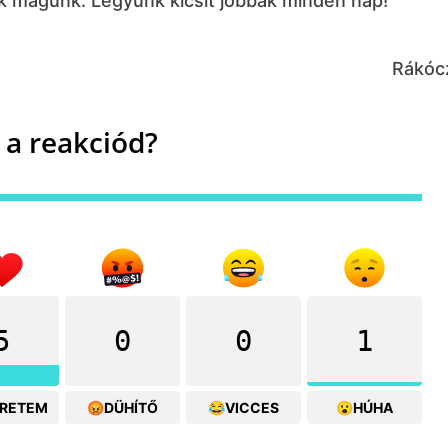
ek magunk. Legyünk kicsit jobbak minden nap!
Rákócz
 a reakciód?
5
0
0
1
ERETEM
😡DÜHÍTŐ
😂VICCES
😮HÚHA