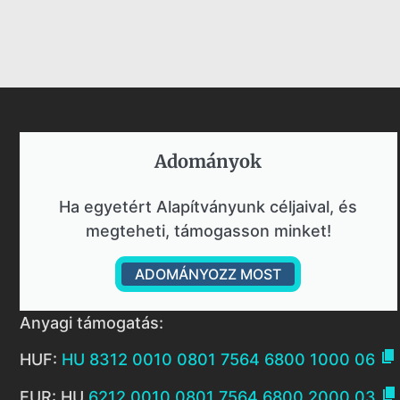
Adományok​
Ha egyetért Alapítványunk céljaival, és
megteheti, támogasson minket!
ADOMÁNYOZZ MOST
Anyagi támogatás:

HUF:
HU 8312 0010 0801 7564 6800 1000 06

EUR: HU
6212 0010 0801 7564 6800 2000 03