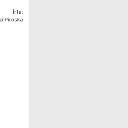
Írta:
i Piroska