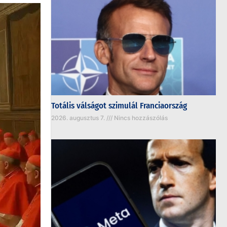
Totális válságot szimulál Franciaország
2026. augusztus 7.
Nincs hozzászólás