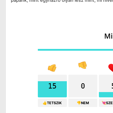
pápánk, mint egyházfő olyan lesz mint, mi hív
Mi
15
0
👍TETSZIK
👎NEM
💘SZ