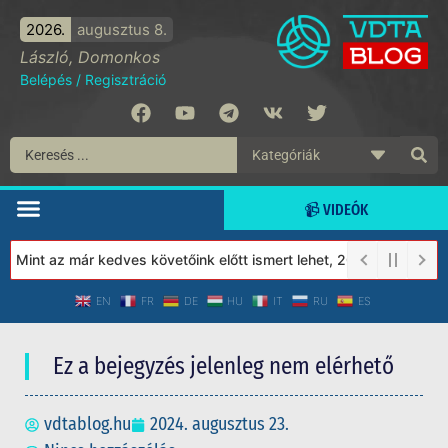
2026.
augusztus 8.
László, Domonkos
Belépés
/
Regisztráció
📹 VIDEÓK
Mint az már kedves követőink előtt ismert lehet, 2023-tól a Véde
EN
FR
DE
HU
IT
RU
ES
Ez a bejegyzés jelenleg nem elérhető
vdtablog.hu
2024. augusztus 23.