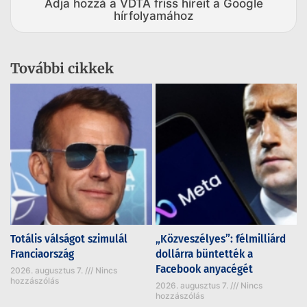
Adja hozzá a VDTA friss híreit a Google
hírfolyamához
További cikkek
Totális válságot szimulál
„Közveszélyes”: félmilliárd
Franciaország
dollárra büntették a
Facebook anyacégét
2026. augusztus 7.
Nincs
hozzászólás
2026. augusztus 7.
Nincs
hozzászólás