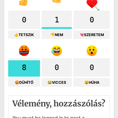
0
1
0
👍TETSZIK
👎NEM
💘SZERETEM
8
0
0
😡DÜHÍTŐ
😂VICCES
😮HÚHA
Vélemény, hozzászólás?
You must be logged in to post a