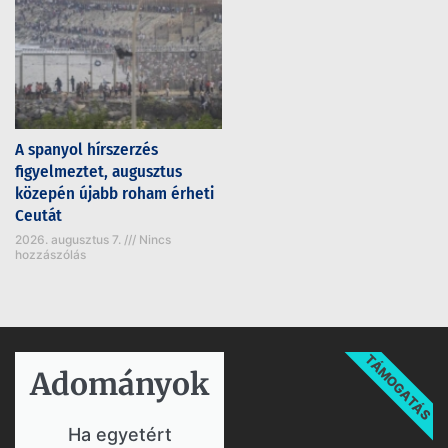
A spanyol hírszerzés
figyelmeztet, augusztus
közepén újabb roham érheti
Ceutát
2026. augusztus 7.
Nincs
hozzászólás
TÁMOGATÁS
Adományok​
Ha egyetért