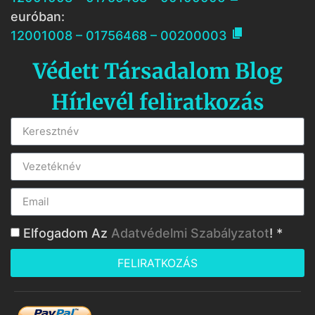
euróban:

12001008 – 01756468 – 00200003
Védett Társadalom Blog
Hírlevél feliratkozás
Elfogadom Az
Adatvédelmi Szabályzatot
! *
FELIRATKOZÁS