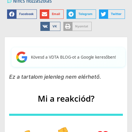
Nincs hozzászólás
Facebook
Email
Telegram
Twitter
VK
Nyomtat
Kövesd a VDTA BLOG-ot a Google keresőben!
Ez a tartalom jelenleg nem elérhető.
Mi a reakciód?