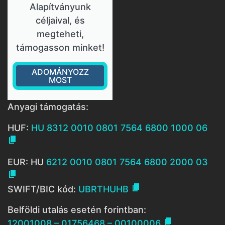
Alapítványunk
céljaival, és
megteheti,
támogasson minket!
ADOMÁNYOZZ
MOST
Anyagi támogatás:
HUF:
HU 8312 0010 0801 7564 6800 1000 06

EUR: HU
6212 0010 0801 7564 6800 2000 03


SWIFT/BIC kód:
UBRTHUHB
Belföldi utalás esetén forintban:

12001008 – 01756468 – 00100006