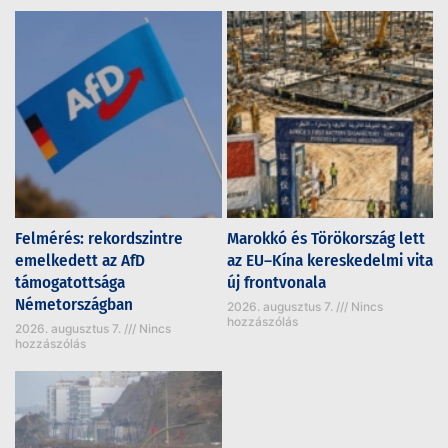
Felmérés: rekordszintre
Marokkó és Törökország lett
emelkedett az AfD
az EU–Kína kereskedelmi vita
támogatottsága
új frontvonala
Németországban
2026. augusztus 7.
Nincs
hozzászólás
2026. augusztus 7.
Nincs
hozzászólás