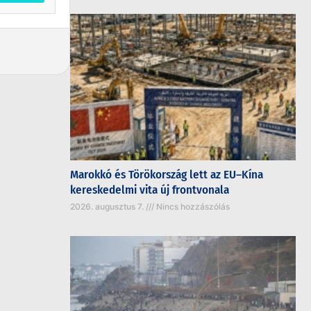
Marokkó és Törökország lett az EU–Kína
kereskedelmi vita új frontvonala
2026. augusztus 7.
Nincs hozzászólás