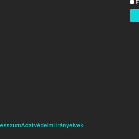
E
resszum
Adatvédelmi irányelvek