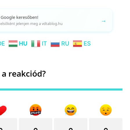
 Google keresőben!
→
gy elsőként jelenjen meg a vdtablog.hu
DE
HU
IT
RU
ES
 a reakciód?