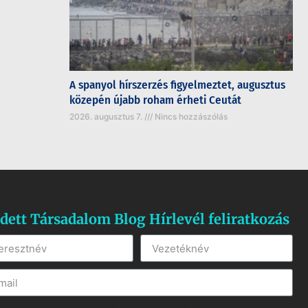
A spanyol hírszerzés figyelmeztet, augusztus
közepén újabb roham érheti Ceutát
2026. augusztus 7.
Nincs hozzászólás
dett Társadalom Blog Hírlevél feliratkozás