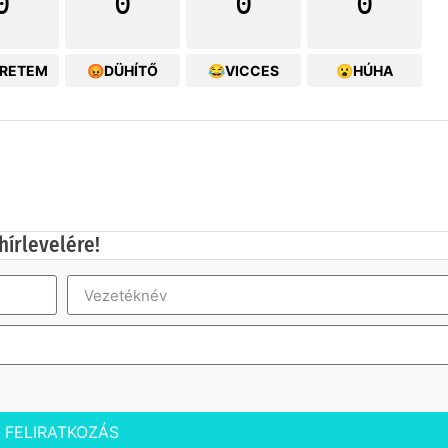
0
0
0
0
ERETEM
😡DÜHÍTŐ
😂VICCES
😮HÚHA
hírlevelére!
FELIRATKOZÁS