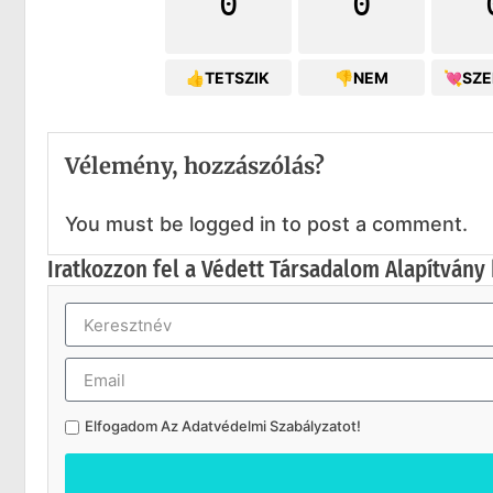
0
0
👍TETSZIK
👎NEM
💘SZ
Vélemény, hozzászólás?
You must be logged in to post a comment.
Iratkozzon fel a Védett Társadalom Alapítvány 
Elfogadom Az
Adatvédelmi Szabályzatot
!