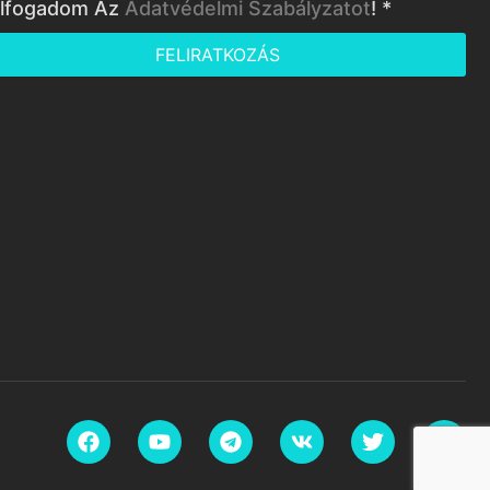
lfogadom Az
Adatvédelmi Szabályzatot
! *
FELIRATKOZÁS