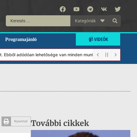
Kategóriák
📹 VIDEÓK
Programajánló
. Ebből adódóan lehetősége van minden munkánkat segíteni kívánó m
További cikkek
Nyomtat