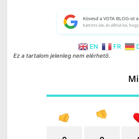
Kövesd a VDTA BLOG-ot a
Kattints ide, és állítsd be, ho
EN
FR
Ez a tartalom jelenleg nem elérhető.
Mi