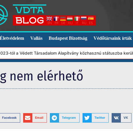
EN
FR
DE
HU
IT
RU
ES
Életvédelem
Vallás
Budapest Bizottság
Védőtársaink írták
23-tól a Védett Társadalom Alapítvány közhasznú státuszba került
eg nem elérhető
Facebook
Email
Telegram
Twitter
VK