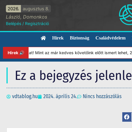
2026.
augusztus 8.
László, Domonkos
Belépés
/
Regisztráció
Hírek
Biztonság
Családvédelem
ítványunkat! Mint az már kedves követőink előtt ismert lehet, 20
Hírek 🔊
Ez a bejegyzés jelenl
vdtablog.hu
2024. április 24.
Nincs hozzászólás