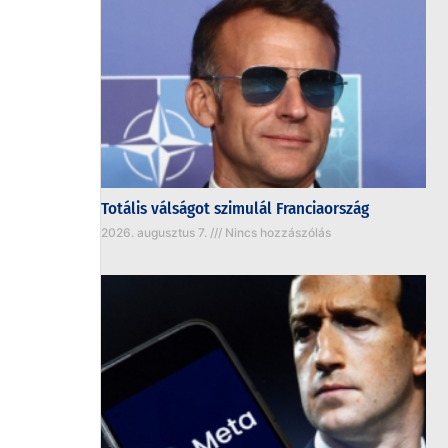
Totális válságot szimulál Franciaország
2026. augusztus 7.
Nincs hozzászólás