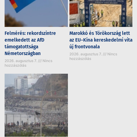
Felmérés: rekordszintre
Marokkó és Törökország lett
emelkedett az AfD
az EU–Kína kereskedelmi vita
támogatottsága
új frontvonala
Németországban
2026. augusztus 7.
Nincs
hozzászólás
2026. augusztus 7.
Nincs
hozzászólás