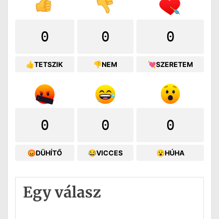
0
0
0
👍TETSZIK
👎NEM
💘SZERETEM
0
0
0
😡DÜHÍTŐ
😂VICCES
😮HÚHA
Egy válasz