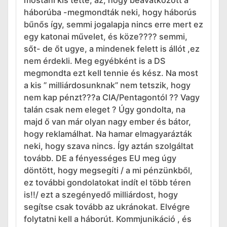
háborúba -megmondták neki, hogy háborús
bűnős így, semmi jogalapja nincs erre mert ez
egy katonai művelet, és köze???? semmi,
sőt- de őt ugye, a mindenek felett is állót ,ez
nem érdekli. Meg egyébként is a DS
megmondta ezt kell tennie és kész. Na most
a kis ” milliárdosunknak” nem tetszik, hogy
nem kap pénzt???a CIA/Pentagontól ?? Vagy
talán csak nem eleget ? Úgy gondolta, na
majd ő van már olyan nagy ember és bátor,
hogy reklamálhat. Na hamar elmagyarázták
neki, hogy szava nincs. Így aztán szolgáltat
tovább. DE a fényességes EU meg úgy
döntött, hogy megsegíti / a mi pénzünkből,
ez további gondolatokat indít el több téren
is!!/ ezt a szegényedő milliárdost, hogy
segítse csak tovább az ukránokat. Elvégre
folytatni kell a háborút. Kommjunikáció , és