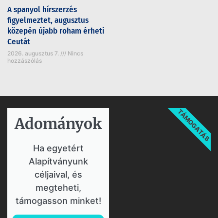
A spanyol hírszerzés
figyelmeztet, augusztus
közepén újabb roham érheti
Ceutát
2026. augusztus 7.
Nincs
hozzászólás
TÁMOGATÁS
Adományok​
Ha egyetért
Alapítványunk
céljaival, és
megteheti,
támogasson minket!