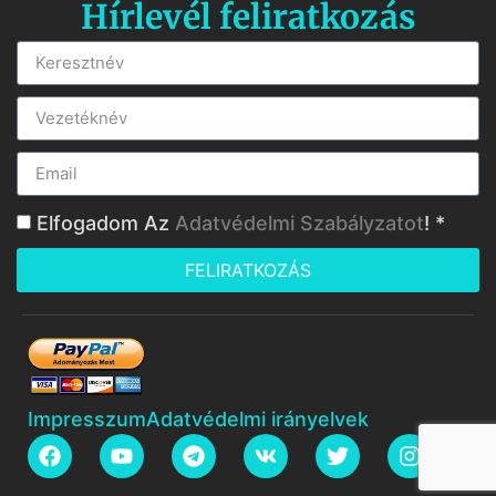
Hírlevél feliratkozás
Elfogadom Az
Adatvédelmi Szabályzatot
! *
FELIRATKOZÁS
Impresszum
Adatvédelmi irányelvek