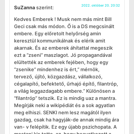
2022. október 20. 20:32
SuZanna
szerint:
Kedves Emberek ! Musk nem más mint Bill
Geci csak más módon. Ő is a DS megcsinált
embere. Egy előretolt helyőrség amin
keresztül kommunikálnak és elérik amit
akarnak. És az emberek áhítattal megeszik
ezt a “zseni” maszlagot. Jó propagandával
elültették az emberek fejében, hogy egy
“zsenike” mindenhez is ért,” mérnök,
tervező, újító, közgazdász, vállalkozó,
cégalapító, befektető, űrhajó építő, filantróp,
a világ leggazdagabb embere.” Különösen a
“filantróp” tetszik. Ez is mindig uaz a mantra.
Megírják neki a wikipédiát és a sok agyatlan
meg elhiszi. SENKI nem lesz magától ilyen
gazdag, csak ha hagyják-de annak mindig ára
van- v felépítik. Ez egy újabb pszichopata. A
mostani kis tette, az, hogy beavatkozott a