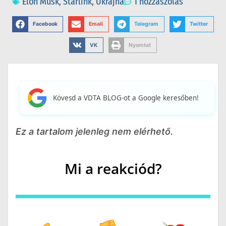
Elon Musk
,
Starlink
,
Ukrajna
1 hozzászólás
Facebook
Email
Telegram
Twitter
VK
Nyomtat
Kövesd a VDTA BLOG-ot a Google keresőben!
Ez a tartalom jelenleg nem elérhető.
Mi a reakciód?