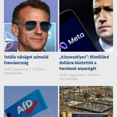
Totális válságot szimulál
„Közveszélyes”: félmilliárd
Franciaország
dollárra büntették a
Facebook anyacégét
2026. augusztus 7.
Nincs
hozzászólás
2026. augusztus 7.
Nincs
hozzászólás