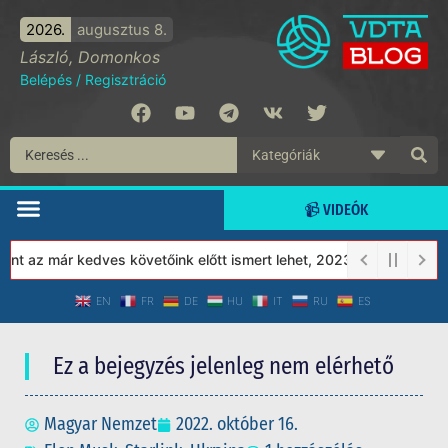
2026.
augusztus 8.
László, Domonkos
Belépés
/
Regisztráció
📹 VIDEÓK
 az már kedves követőink előtt ismert lehet, 2023-tól a Védett T
EN
FR
DE
HU
IT
RU
ES
Ez a bejegyzés jelenleg nem elérhető
Magyar Nemzet
2022. október 16.