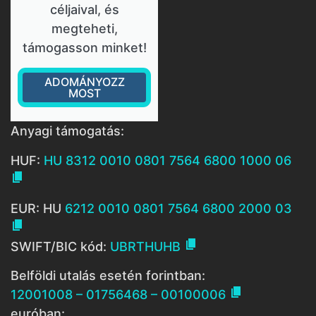
céljaival, és
megteheti,
támogasson minket!
ADOMÁNYOZZ
MOST
Anyagi támogatás:
HUF:
HU 8312 0010 0801 7564 6800 1000 06

EUR: HU
6212 0010 0801 7564 6800 2000 03


SWIFT/BIC kód:
UBRTHUHB
Belföldi utalás esetén forintban:

12001008 – 01756468 – 00100006
euróban: