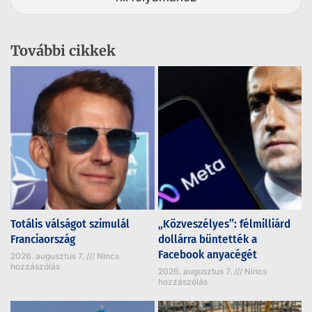
További cikkek
Totális válságot szimulál
„Közveszélyes”: félmilliárd
Franciaország
dollárra büntették a
Facebook anyacégét
2026. augusztus 7.
Nincs
hozzászólás
2026. augusztus 7.
Nincs
hozzászólás