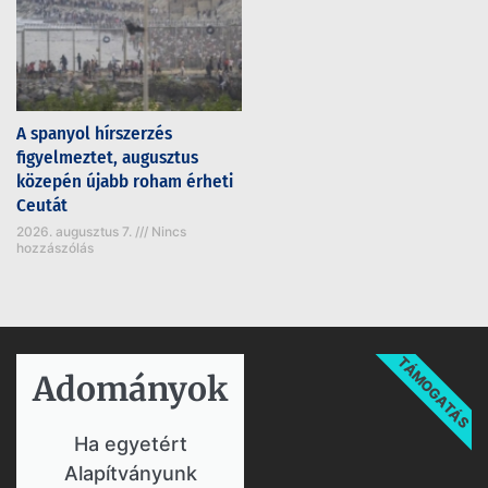
A spanyol hírszerzés
figyelmeztet, augusztus
közepén újabb roham érheti
Ceutát
2026. augusztus 7.
Nincs
hozzászólás
TÁMOGATÁS
Adományok​
Ha egyetért
Alapítványunk