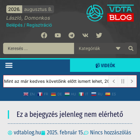
2026.
augusztus 8.
László, Domonkos
Belépés
/
Regisztráció
📹 VIDEÓK
Mint az már kedves követőink előtt ismert lehet, 2023-tól a Véde
EN
FR
DE
HU
IT
RU
ES
Ez a bejegyzés jelenleg nem elérhető
vdtablog.hu
2025. február 15.
Nincs hozzászólás