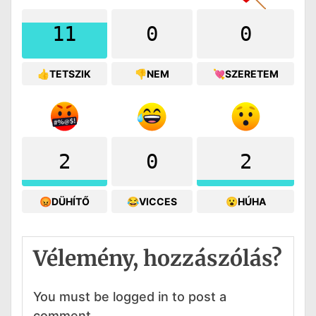
11
0
0
👍TETSZIK
👎NEM
💘SZERETEM
2
0
2
😡DÜHÍTŐ
😂VICCES
😮HÚHA
Vélemény, hozzászólás?
You must be logged in to post a
comment.