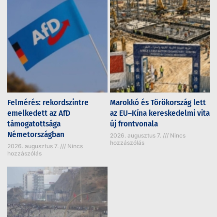
Felmérés: rekordszintre
Marokkó és Törökország lett
emelkedett az AfD
az EU–Kína kereskedelmi vita
támogatottsága
új frontvonala
Németországban
2026. augusztus 7.
Nincs
hozzászólás
2026. augusztus 7.
Nincs
hozzászólás