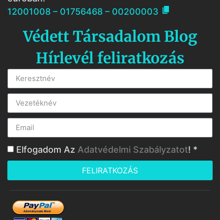

12001008 – 01756468 – 00200003
Védett Társadalom Blog
Hírlevél feliratkozás
Elfogadom Az
Adatvédelmi Szabályzatot
! *
FELIRATKOZÁS