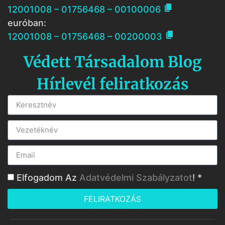

12001008 – 01756468 – 00100006
euróban:

12001008 – 01756468 – 00200003
Védett Társadalom Blog
Hírlevél feliratkozás
Elfogadom Az
Adatvédelmi Szabályzatot
! *
FELIRATKOZÁS