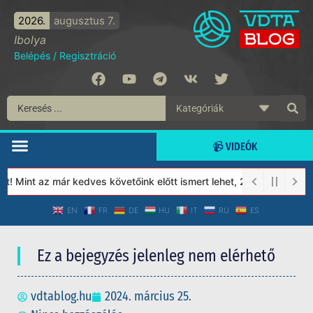
2026.
augusztus 7.
Ibolya
Belépés
/
Regisztráció
📹 VIDEÓK
 Mint az már kedves követőink előtt ismert lehet, 2023-tól a Véd
EN
FR
DE
HU
IT
RU
ES
Ez a bejegyzés jelenleg nem elérhető
vdtablog.hu
2024. március 25.