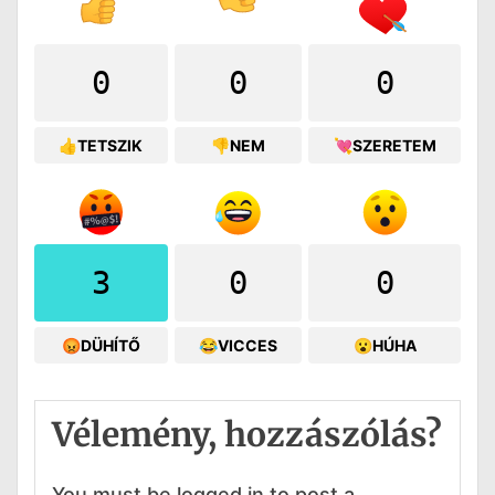
0
0
0
👍TETSZIK
👎NEM
💘SZERETEM
3
0
0
😡DÜHÍTŐ
😂VICCES
😮HÚHA
Vélemény, hozzászólás?
You must be logged in to post a