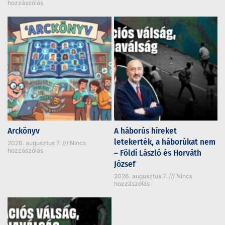
hozzászólás
Arckönyv
A háborús híreket
letekerték, a háborúkat nem
2026. augusztus 7.
Nincs
hozzászólás
– Földi László és Horváth
József
2026. augusztus 7.
Nincs
hozzászólás