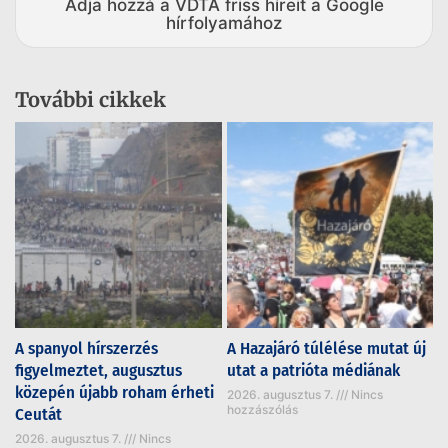
Adja hozzá a VDTA friss híreit a Google
hírfolyamához
További cikkek
A spanyol hírszerzés
A Hazajáró túlélése mutat új
figyelmeztet, augusztus
utat a patrióta médiának
közepén újabb roham érheti
2026. augusztus 7.
Nincs
hozzászólás
Ceutát
2026. augusztus 7.
Nincs