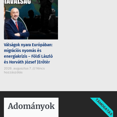
Válságok nyara Európában:
migrációs nyomás és
energiakrízis – Földi László
és Horváth József |Erőtér
2026. augusztus 7.
Nincs
hozzászólás
TÁMOGATÁS
Adományok​