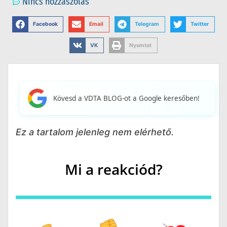
Nincs hozzászólás
Facebook
Email
Telegram
Twitter
VK
Nyomtat
Kövesd a VDTA BLOG-ot a Google keresőben!
Ez a tartalom jelenleg nem elérhető.
Mi a reakciód?