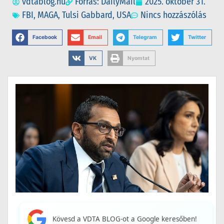
vdtablog.hu
Forrás: DailyMail
2025. október 31.
FBI
,
MAGA
,
Tulsi Gabbard
,
USA
Nincs hozzászólás
Facebook
Email
Telegram
Twitter
VK
Nyomtat
Kövesd a VDTA BLOG-ot a Google keresőben!