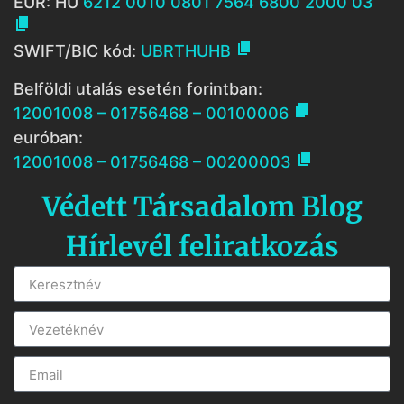
EUR: HU
6212 0010 0801 7564 6800 2000 03


SWIFT/BIC kód:
UBRTHUHB
Belföldi utalás esetén forintban:

12001008 – 01756468 – 00100006
euróban:

12001008 – 01756468 – 00200003
Védett Társadalom Blog
Hírlevél feliratkozás