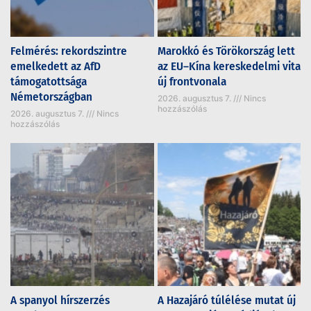
Felmérés: rekordszintre
Marokkó és Törökország lett
emelkedett az AfD
az EU–Kína kereskedelmi vita
támogatottsága
új frontvonala
Németországban
2026. augusztus 7.
Nincs
hozzászólás
2026. augusztus 7.
Nincs
hozzászólás
A spanyol hírszerzés
A Hazajáró túlélése mutat új