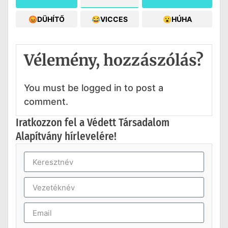
😡DÜHÍTŐ
😂VICCES
😮HÚHA
Vélemény, hozzászólás?
You must be logged in to post a
comment.
Iratkozzon fel a Védett Társadalom
Alapítvány hírlevelére!