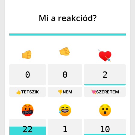
Mi a reakciód?
0
0
2
👍TETSZIK
👎NEM
💘SZERETEM
22
1
10