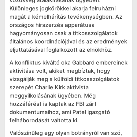
közösség átalakításának ügyében.
Különleges jogkörökkel akarja felruházni
magát a kémelhárítás tevékenységben. Az
országos hírszerzés apparátusa
hagyományosan csak a titkosszolgálatok
általános koordinációjával és az eredmények
eljuttatásával foglalkozott az elnökhöz.
A konfliktus kiváltó oka Gabbard embereinek
aktivitása volt, akiket megbíztak, hogy
vizsgálják meg a külföldi titkosszolgálatok
szerepét Charlie Kirk aktivista
meggyilkolásának ügyében. Még
hozzáférést is kaptak az FBI zárt
dokumentumaihoz, ami Patel igazgató
felháborodását váltotta ki.
Valószínűleg egy olyan botrányról van szó,