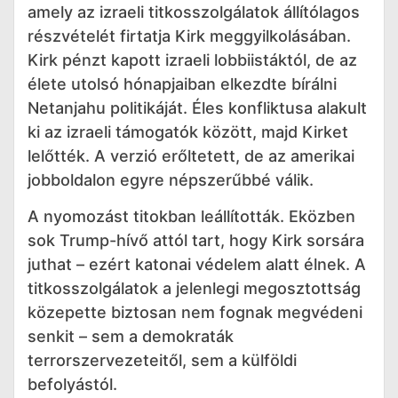
amely az izraeli titkosszolgálatok állítólagos
részvételét firtatja Kirk meggyilkolásában.
Kirk pénzt kapott izraeli lobbiistáktól, de az
élete utolsó hónapjaiban elkezdte bírálni
Netanjahu politikáját. Éles konfliktusa alakult
ki az izraeli támogatók között, majd Kirket
lelőtték. A verzió erőltetett, de az amerikai
jobboldalon egyre népszerűbbé válik.
A nyomozást titokban leállították. Eközben
sok Trump-hívő attól tart, hogy Kirk sorsára
juthat – ezért katonai védelem alatt élnek. A
titkosszolgálatok a jelenlegi megosztottság
közepette biztosan nem fognak megvédeni
senkit – sem a demokraták
terrorszervezeteitől, sem a külföldi
befolyástól.