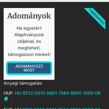
TÁMOGATÁS
Adományok​
Ha egyetért
Alapítványunk
céljaival, és
megteheti,
támogasson minket!
ADOMÁNYOZZ
MOST
Anyagi támogatás:
HUF:
HU 8312 0010 0801 7564 6800 1000 06
