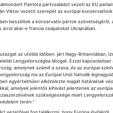
megálmondott Patrióta pártcsaládot vezeti az EU parl
án Viktor vezető szerepét az európai konzervatívok
ben beszéltek a konzervatív pártok szövetségéről, 
és arról akar-e francia csapatokat Ukrajnában.
at utazgat az utóbbi időben: járt Nagy-Britanniában, Iz
elebb Lengyelországba látogat. Ezzel kapcsolatban 
rszág, amelynek számít a szava, és az európai színt
 Lengyelország ma az Európai Unió hatodik legnagyo
ben egyértelműen elkötelezte magát határainak vé
kal, amelyek jelentős kihívást jelentenek az európa
sszaszerzésének szükségessége miatt Lengyelorsz
 védelem terén.”
rt vezetőivel fog találkozni, hogy Európa jövőjéről