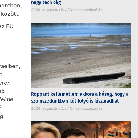
nagy tech cég
amentben,
2026. augusztus 5.
Nincs hozzászólás
 között.
az EU
raelben,
a
éren
bb
Roppant kellemetlen: akkora a hőség, hogy a
delme
szomszédunkban két folyó is kiszáradhat
i
2026. augusztus 5.
Nincs hozzászólás
ág