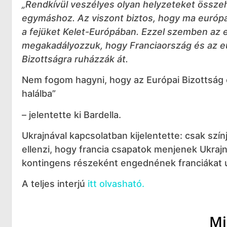
„Rendkívül veszélyes olyan helyzeteket össze
egymáshoz. Az viszont biztos, hogy ma európai
a fejüket Kelet-Európában. Ezzel szemben az e
megakadályozzuk, hogy Franciaország és az e
Bizottságra ruházzák át.
Nem fogom hagyni, hogy az Európai Bizottság o
halálba”
– jelentette ki Bardella.
Ukrajnával kapcsolatban kijelentette: csak szín
ellenzi, hogy francia csapatok menjenek Ukra
kontingens részeként engednének franciákat uk
A teljes interjú
itt olvasható.
Mi