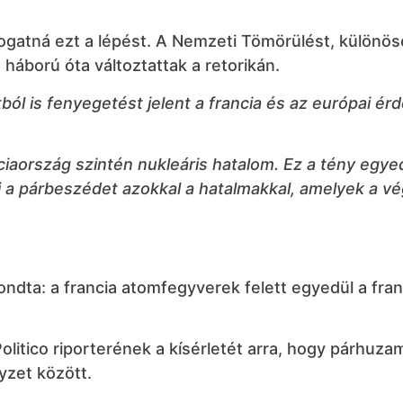
ogatná ezt a lépést. A Nemzeti Tömörülést, különös
 háború óta változtattak a retorikán.
l is fenyegetést jelent a francia és az európai ér
aország szintén nukleáris hatalom. Ez a tény egyed
ki a párbeszédet azokkal a hatalmakkal, amelyek a v
ndta: a francia atomfegyverek felett egyedül a fran
olitico riporterének a kísérletét arra, hogy párhuza
lyzet között.