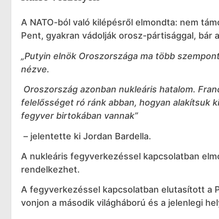
A NATO-ból való kilépésről elmondta: nem tám
Pent, gyakran vádolják orosz-pártisággal, bár a
„Putyin elnök Oroszországa ma több szempontbó
nézve.
Oroszország azonban nukleáris hatalom. Franci
felelősséget ró ránk abban, hogyan alakítsuk 
fegyver birtokában vannak”
– jelentette ki Jordan Bardella.
A nukleáris fegyverkezéssel kapcsolatban elmo
rendelkezhet.
A fegyverkezéssel kapcsolatban elutasított a P
vonjon a második világháború és a jelenlegi he