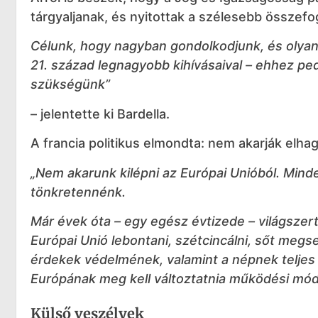
tárgyaljanak, és nyitottak a szélesebb összefo
Célunk, hogy nagyban gondolkodjunk, és olyan 
21. század legnagyobb kihívásaival – ehhez pe
szükségünk”
– jelentette ki Bardella.
A francia politikus elmondta: nem akarják elha
„Nem akarunk kilépni az Európai Unióból. Minde
tönkretennénk.
Már évek óta – egy egész évtizede – világsze
Európai Unió lebontani, szétcincálni, sőt meg
érdekek védelmének, valamint a népnek telje
Európának meg kell változtatnia működési módj
Külső veszélyek