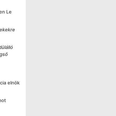
en Le
dekekre
ülálló
égső
cia elnök
mot