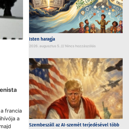
Isten haragja
2026. augusztus 5.
Nincs hozzászólás
renista
a francia
hívója a
Szembeszáll az AI-szemét terjedésével több
 majd