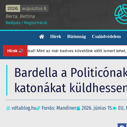
2026.
augusztus 6.
Berta, Bettina
Belépés
/
Regisztráció
Hírek
Biztonság
Családvédelem
ványunkat! Mint az már kedves követőink előtt ismert lehet, 2023
Hírek 🔊
Bardella a Politicóna
katonákat küldhessen
vdtablog.hu
Forrás: Mandiner
2026. június 15.
EU
,