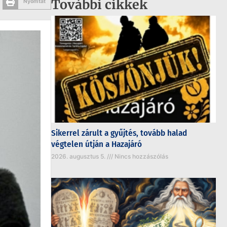
További cikkek
Nyomtat
Sikerrel zárult a gyűjtés, tovább halad
végtelen útján a Hazajáró
2026. augusztus 5.
Nincs hozzászólás