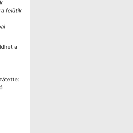
k
a felütik
ai
ldhet a
zátette:
ó