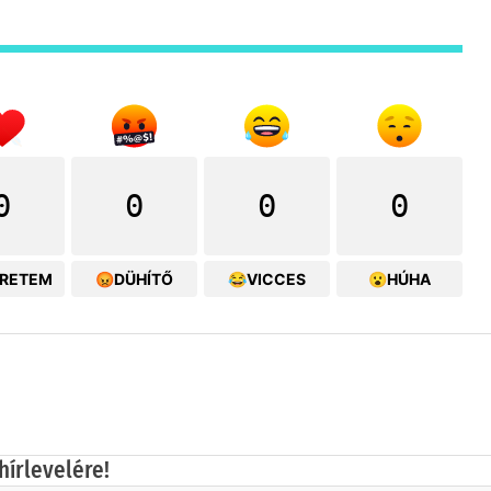
0
0
0
0
ERETEM
😡DÜHÍTŐ
😂VICCES
😮HÚHA
hírlevelére!