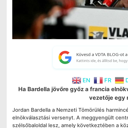
Kövesd a VDTA BLOG-ot a
Kattints ide, és állítsd be, ho
EN
FR
Ha Bardella jövőre győz a francia elnök
vezetője egy 
Jordan Bardella a Nemzeti Tömörülés harmincév
elnökválasztási versenyt. A meggyengült centr
szélsőbaloldal lesz, amely következtében a köz