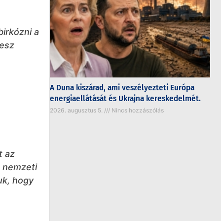
irkózni a
lesz
A Duna kiszárad, ami veszélyezteti Európa
energiaellátását és Ukrajna kereskedelmét.
2026. augusztus 5.
Nincs hozzászólás
t az
a nemzeti
uk, hogy