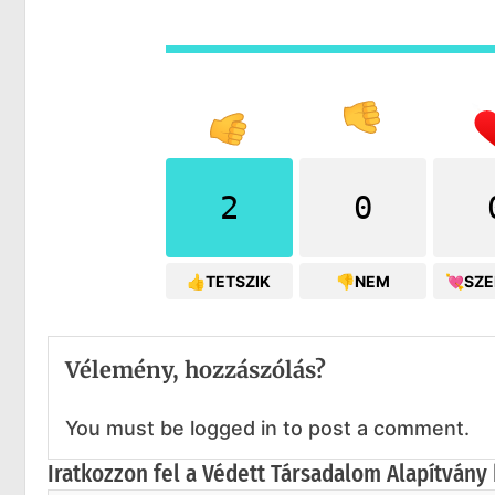
2
0
👍TETSZIK
👎NEM
💘SZ
Vélemény, hozzászólás?
You must be logged in to post a comment.
Iratkozzon fel a Védett Társadalom Alapítvány 