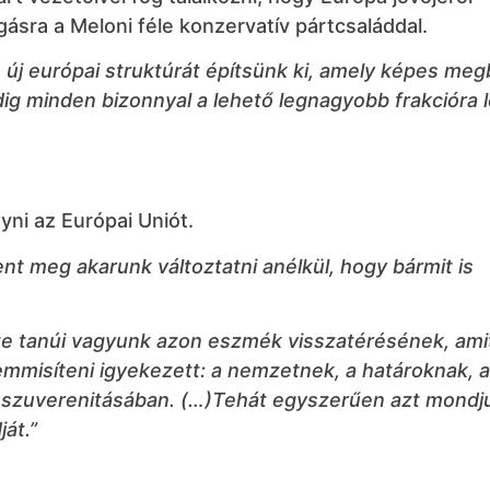
gásra a Meloni féle konzervatív pártcsaláddal.
új európai struktúrát építsünk ki, amely képes megb
dig minden bizonnyal a lehető legnagyobb frakcióra 
gyni az Európai Uniót.
nt meg akarunk változtatni anélkül, hogy bármit is
rte tanúi vagyunk azon eszmék visszatérésének, ami
semmisíteni igyekezett: a nemzetnek, a határoknak, 
s szuverenitásában. (…)Tehát egyszerűen azt mondj
át.”