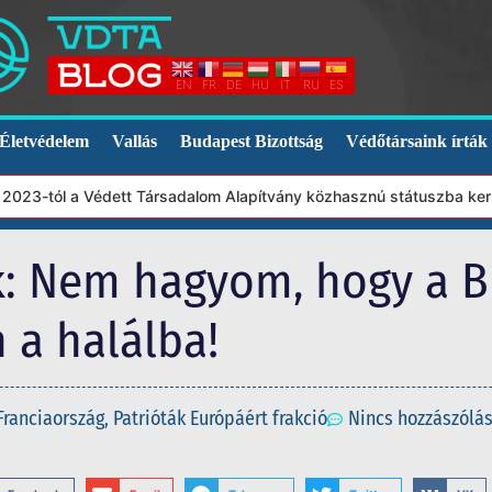
EN
FR
DE
HU
IT
RU
ES
Életvédelem
Vallás
Budapest Bizottság
Védőtársaink írták
-tól a Védett Társadalom Alapítvány közhasznú státuszba került. 
k: Nem hagyom, hogy a Bi
 a halálba!
Franciaország
,
Patrióták Európáért frakció
Nincs hozzászólá