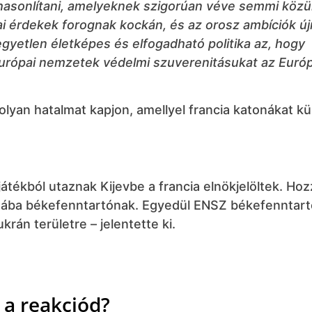
hasonlítani, amelyeknek szigorúan véve semmi közü
 érdekek forognak kockán, és az orosz ambíciók újr
gyetlen életképes és elfogadható politika az, hogy
urópai nemzetek védelmi szuverenitásukat az Európ
lyan hatalmat kapjon, amellyel francia katonákat kü
játékból utaznak Kijevbe a francia elnökjelöltek. Hoz
jnába békefenntartónak. Egyedül ENSZ békefenntart
rán területre – jelentette ki.
 a reakciód?