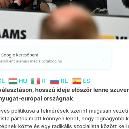
 Google keresőben!
→
gy elsőként jelenjen meg a vdtablog.hu
DE
HU
IT
RU
ES
választáson, hosszú ideje először lenne szuve
nyugat-európai országnak.
es politikusa a felmérések szerint magasan vezeti 
ista pártok miatt könnyen lehet, hogy legnagyobb ki
épnek közte és egy radikális szocialista között kell