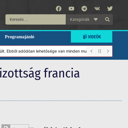
Kategóriák
📹 VIDEÓK
Programajánló
Ebből adódóan lehetősége van minden munkánkat segíteni kívánó ma
zottság francia
s