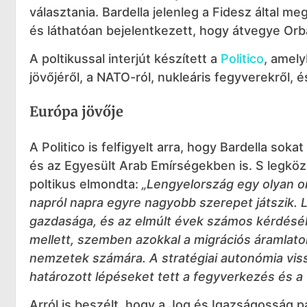
választania. Bardella jelenleg a Fidesz által 
és láthatóan bejelentkezett, hogy átvegye Orb
A poltikussal interjút készített a
Politico
, amely
jövőjéről, a NATO-ról, nukleáris fegyverekről, 
Európa jövője
A Politico is felfigyelt arra, hogy Bardella sok
és az Egyesült Arab Emírségekben is. S legköz
poltikus elmondta:
„Lengyelország egy olyan o
napról napra egyre nagyobb szerepet játszik.
gazdasága, és az elmúlt évek számos kérdésé
mellett, szemben azokkal a migrációs áramlatok
nemzetek számára. A stratégiai autonómia vi
határozott lépéseket tett a fegyverkezés és a
Arról is beszélt, hogy a Jog és Igazságosság pá