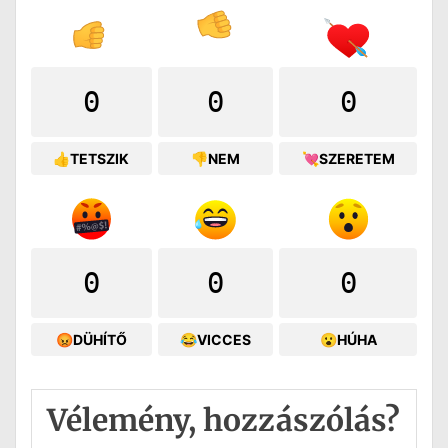
0
0
0
👍TETSZIK
👎NEM
💘SZERETEM
0
0
0
😡DÜHÍTŐ
😂VICCES
😮HÚHA
Vélemény, hozzászólás?