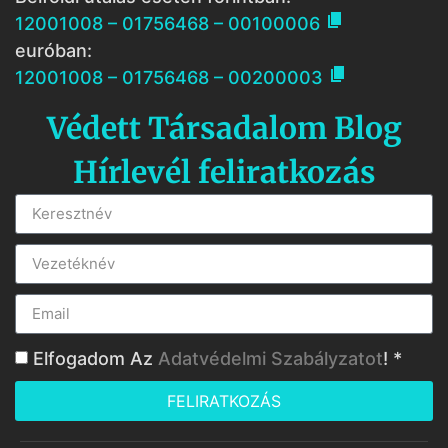

12001008 – 01756468 – 00100006
euróban:

12001008 – 01756468 – 00200003
Védett Társadalom Blog
Hírlevél feliratkozás
Elfogadom Az
Adatvédelmi Szabályzatot
! *
FELIRATKOZÁS