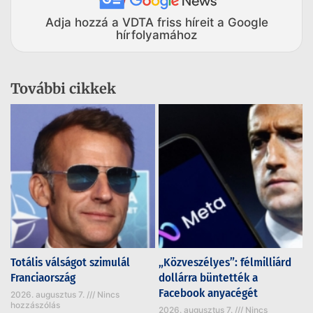
Adja hozzá a VDTA friss híreit a Google
hírfolyamához
További cikkek
Totális válságot szimulál
„Közveszélyes”: félmilliárd
Franciaország
dollárra büntették a
Facebook anyacégét
2026. augusztus 7.
Nincs
hozzászólás
2026. augusztus 7.
Nincs