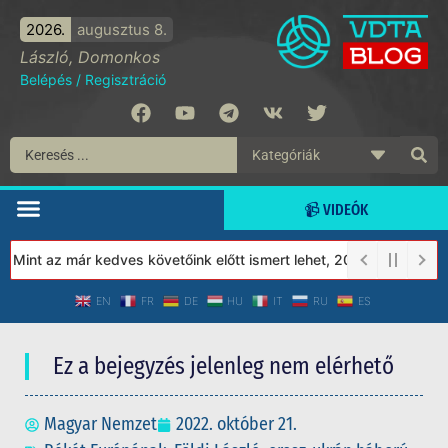
2026.
augusztus 8.
László, Domonkos
Belépés
/
Regisztráció
📹 VIDEÓK
int az már kedves követőink előtt ismert lehet, 2023-tól a Védet
EN
FR
DE
HU
IT
RU
ES
Ez a bejegyzés jelenleg nem elérhető
Magyar Nemzet
2022. október 21.