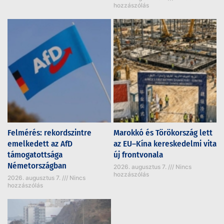
hozzászólás
Felmérés: rekordszintre
Marokkó és Törökország lett
emelkedett az AfD
az EU–Kína kereskedelmi vita
támogatottsága
új frontvonala
Németországban
2026. augusztus 7.
Nincs
hozzászólás
2026. augusztus 7.
Nincs
hozzászólás