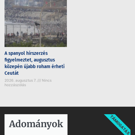
A spanyol hírszerzés
figyelmeztet, augusztus
közepén újabb roham érheti
Ceutát
2026. augusztus 7.
Nincs
hozzászólás
TÁMOGATÁS
Adományok​