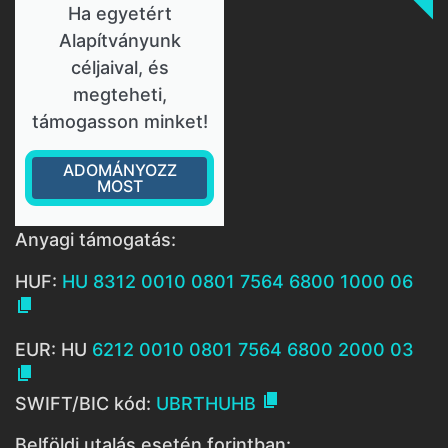
Ha egyetért
Alapítványunk
céljaival, és
megteheti,
támogasson minket!
ADOMÁNYOZZ
MOST
Anyagi támogatás:
HUF:
HU 8312 0010 0801 7564 6800 1000 06

EUR: HU
6212 0010 0801 7564 6800 2000 03


SWIFT/BIC kód:
UBRTHUHB
Belföldi utalás esetén forintban: