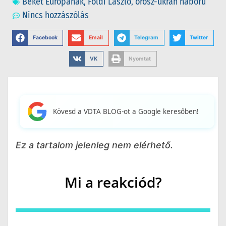
Békét Európának
,
Földi László
,
orosz-ukrán háború
Nincs hozzászólás
Facebook
Email
Telegram
Twitter
VK
Nyomtat
Kövesd a VDTA BLOG-ot a Google keresőben!
Ez a tartalom jelenleg nem elérhető.
Mi a reakciód?