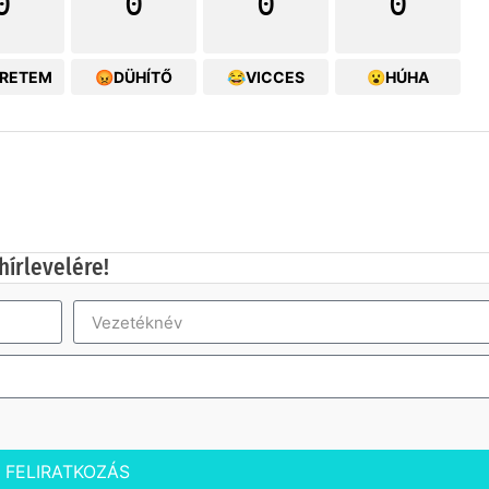
0
0
0
0
ERETEM
😡DÜHÍTŐ
😂VICCES
😮HÚHA
hírlevelére!
FELIRATKOZÁS