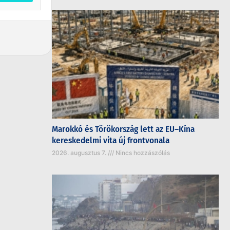
Marokkó és Törökország lett az EU–Kína
kereskedelmi vita új frontvonala
2026. augusztus 7.
Nincs hozzászólás