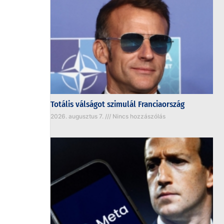
Totális válságot szimulál Franciaország
2026. augusztus 7.
Nincs hozzászólás