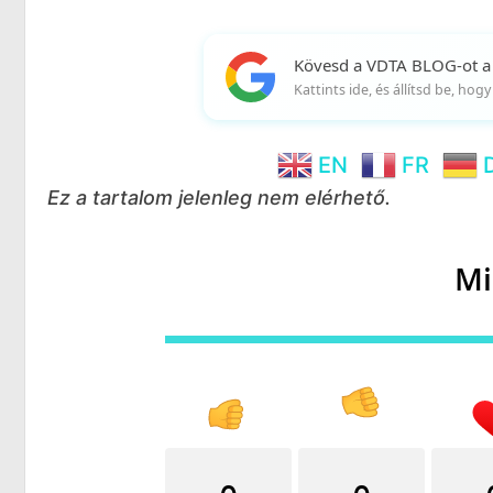
Kövesd a VDTA BLOG-ot a
Kattints ide, és állítsd be, ho
EN
FR
Ez a tartalom jelenleg nem elérhető.
Mi