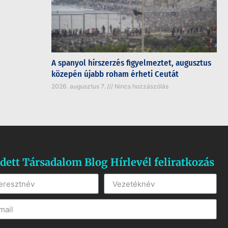
A spanyol hírszerzés figyelmeztet, augusztus
közepén újabb roham érheti Ceutát
2026. augusztus 7.
Nincs hozzászólás
dett Társadalom Blog Hírlevél feliratkozás