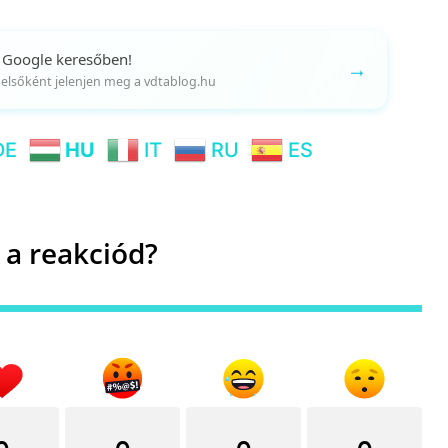
 Google keresőben!
→
gy elsőként jelenjen meg a vdtablog.hu
DE
HU
IT
RU
ES
 a reakciód?