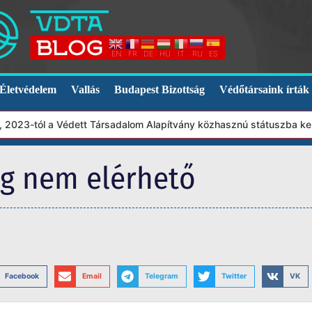
EN
FR
DE
HU
IT
RU
ES
Életvédelem
Vallás
Budapest Bizottság
Védőtársaink írták
023-tól a Védett Társadalom Alapítvány közhasznú státuszba kerül
eg nem elérhető
Facebook
Email
Telegram
Twitter
VK