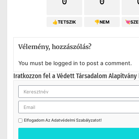
0
0
👍TETSZIK
👎NEM
💘SZ
Vélemény, hozzászólás?
You must be logged in to post a comment.
Iratkozzon fel a Védett Társadalom Alapítvány 
Elfogadom Az
Adatvédelmi Szabályzatot
!