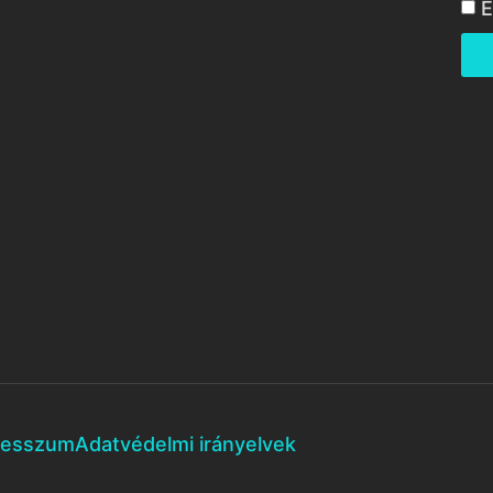
E
resszum
Adatvédelmi irányelvek