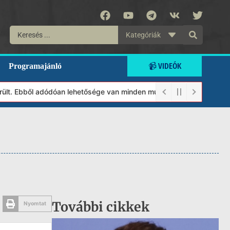
Kategóriák
📹 VIDEÓK
Programajánló
t. Ebből adódóan lehetősége van minden munkánkat segíteni kívánó
További cikkek
Nyomtat