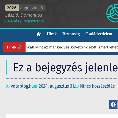
2026.
augusztus 8.
László, Domonkos
Belépés
/
Regisztráció
Hírek
Biztonság
Családvédelem
pítványunkat! Mint az már kedves követőink előtt ismert lehet, 2
Hírek 🔊
Ez a bejegyzés jelenl
vdtablog.hu
2024. augusztus 31.
Nincs hozzászólás