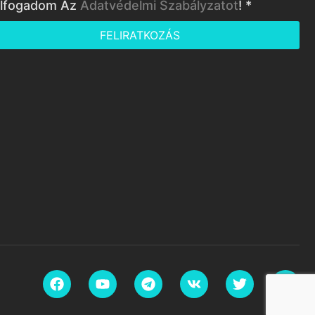
lfogadom Az
Adatvédelmi Szabályzatot
! *
FELIRATKOZÁS