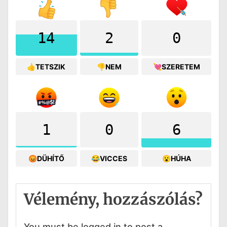
14
2
0
👍TETSZIK
👎NEM
💘SZERETEM
1
0
6
😡DÜHÍTŐ
😂VICCES
😮HÚHA
Vélemény, hozzászólás?
You must be logged in to post a