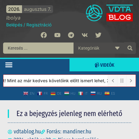
2026.
augusztus 7.
Ibolya
Belépés
/
Regisztráció
📹 VIDEÓK
 Mint az már kedves követőink előtt ismert lehet, 2023-tól a Véd
EN
FR
DE
HU
IT
RU
ES
Ez a bejegyzés jelenleg nem elérhető
vdtablog.hu
Forrás: mandiner.hu