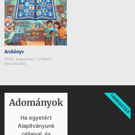
Arckönyv
2026. augusztus 7.
Nincs
hozzászólás
TÁMOGATÁS
Adományok​
Ha egyetért
Alapítványunk
céljaival, és