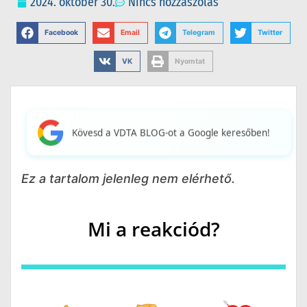
2024. október 30.
Nincs hozzászólás
Facebook
Email
Telegram
Twitter
VK
Nyomtat
Kövesd a VDTA BLOG-ot a Google keresőben!
Ez a tartalom jelenleg nem elérhető.
Mi a reakciód?