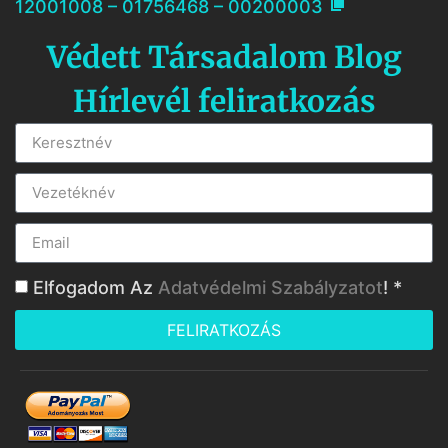

12001008 – 01756468 – 00200003
Védett Társadalom Blog
Hírlevél feliratkozás
Elfogadom Az
Adatvédelmi Szabályzatot
! *
FELIRATKOZÁS