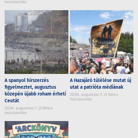
hozzászólás
A spanyol hírszerzés
A Hazajáró túlélése mutat új
figyelmeztet, augusztus
utat a patrióta médiának
közepén újabb roham érheti
2026. augusztus 7.
Nincs
hozzászólás
Ceutát
2026. augusztus 7.
Nincs
hozzászólás