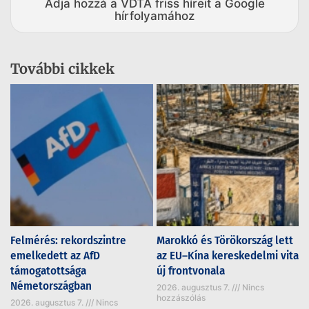
Adja hozzá a VDTA friss híreit a Google
hírfolyamához
További cikkek
Felmérés: rekordszintre
Marokkó és Törökország lett
emelkedett az AfD
az EU–Kína kereskedelmi vita
támogatottsága
új frontvonala
Németországban
2026. augusztus 7.
Nincs
hozzászólás
2026. augusztus 7.
Nincs