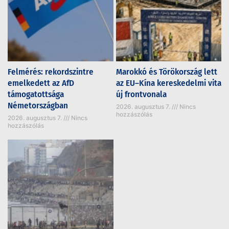
Felmérés: rekordszintre
Marokkó és Törökország lett
emelkedett az AfD
az EU–Kína kereskedelmi vita
támogatottsága
új frontvonala
Németországban
2026. augusztus 7.
Nincs
hozzászólás
2026. augusztus 7.
Nincs
hozzászólás