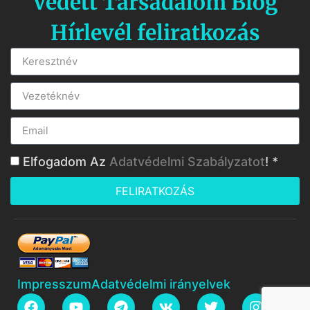
Védett Társadalom Blog
Hírlevél feliratkozás
Elfogadom Az
Adatvédelmi Szabályzatot
! *
FELIRATKOZÁS
Impresszum
Adatvédelmi irányelvek