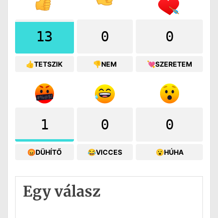
13
0
0
👍TETSZIK
👎NEM
💘SZERETEM
1
0
0
😡DÜHÍTŐ
😂VICCES
😮HÚHA
Egy válasz