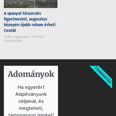
A spanyol hírszerzés
figyelmeztet, augusztus
közepén újabb roham érheti
Ceutát
2026. augusztus 7.
Nincs
hozzászólás
TÁMOGATÁS
Adományok​
Ha egyetért
Alapítványunk
céljaival, és
megteheti,
támogasson minket!