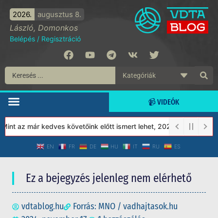
2026.
augusztus 8.
László, Domonkos
Belépés
/
Regisztráció
📹 VIDEÓK
nt az már kedves követőink előtt ismert lehet, 2023-tól a Védett 
EN
FR
DE
HU
IT
RU
ES
Ez a bejegyzés jelenleg nem elérhető
vdtablog.hu
Forrás: MNO / vadhajtasok.hu