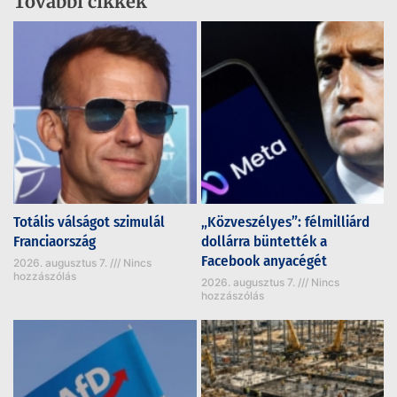
További cikkek
Totális válságot szimulál
„Közveszélyes”: félmilliárd
Franciaország
dollárra büntették a
Facebook anyacégét
2026. augusztus 7.
Nincs
hozzászólás
2026. augusztus 7.
Nincs
hozzászólás