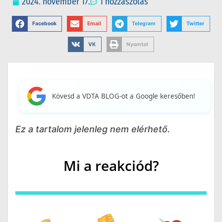
2024. november 17.
1 hozzászólás
Facebook
Email
Telegram
Twitter
VK
Nyomtat
Kövesd a VDTA BLOG-ot a Google keresőben!
Ez a tartalom jelenleg nem elérhető.
Mi a reakciód?