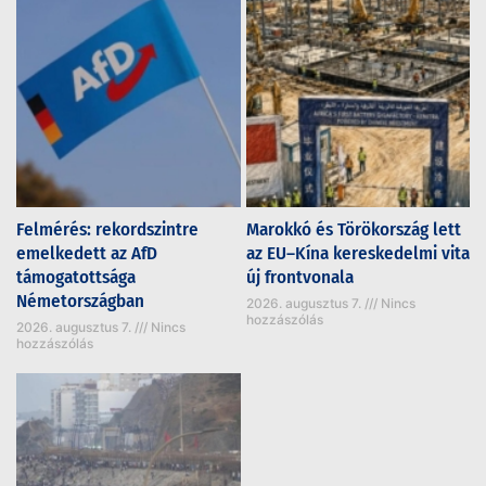
Felmérés: rekordszintre
Marokkó és Törökország lett
emelkedett az AfD
az EU–Kína kereskedelmi vita
támogatottsága
új frontvonala
Németországban
2026. augusztus 7.
Nincs
hozzászólás
2026. augusztus 7.
Nincs
hozzászólás