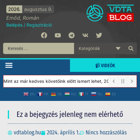
2026.
augusztus 9.
Emőd, Román
Belépés
/
Regisztráció
📹 VIDEÓK
int az már kedves követőink előtt ismert lehet, 2023-tól a Védet
EN
FR
DE
HU
IT
RU
ES
Ez a bejegyzés jelenleg nem elérhető
vdtablog.hu
2024. április 1.
Nincs hozzászólás