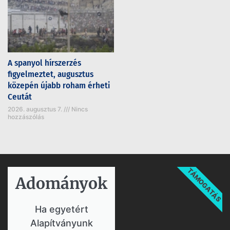
A spanyol hírszerzés
figyelmeztet, augusztus
közepén újabb roham érheti
Ceutát
2026. augusztus 7.
Nincs
hozzászólás
TÁMOGATÁS
Adományok​
Ha egyetért
Alapítványunk