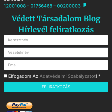

12001008 – 01756468 – 00200003
Védett Társadalom Blog
Hírlevél feliratkozás
Elfogadom Az
Adatvédelmi Szabályzatot
! *
FELIRATKOZÁS