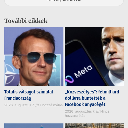
További cikkek
Totális válságot szimulál
„Közveszélyes”: félmilliárd
Franciaország
dollárra büntették a
Facebook anyacégét
2026. augusztus 7.
1 hozzászólás
2026. augusztus 7.
Nincs
hozzászólás