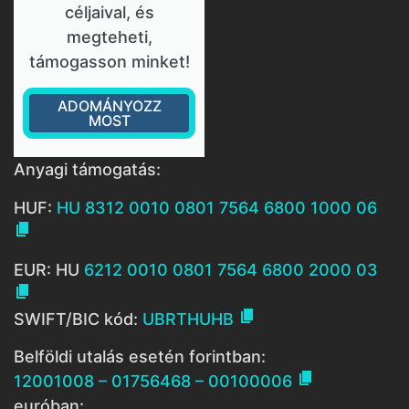
céljaival, és
megteheti,
támogasson minket!
ADOMÁNYOZZ
MOST
Anyagi támogatás:
HUF:
HU 8312 0010 0801 7564 6800 1000 06

EUR: HU
6212 0010 0801 7564 6800 2000 03


SWIFT/BIC kód:
UBRTHUHB
Belföldi utalás esetén forintban:

12001008 – 01756468 – 00100006
euróban: