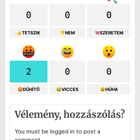
0
0
0
👍TETSZIK
👎NEM
💘SZERETEM
2
0
0
😡DÜHÍTŐ
😂VICCES
😮HÚHA
Vélemény, hozzászólás?
You must be logged in to post a
comment.