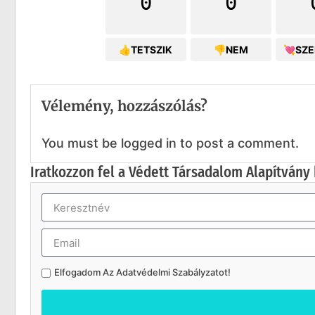
0
0
👍TETSZIK
👎NEM
💘SZ
Vélemény, hozzászólás?
You must be logged in to post a comment.
Iratkozzon fel a Védett Társadalom Alapítvány 
Elfogadom Az
Adatvédelmi Szabályzatot
!