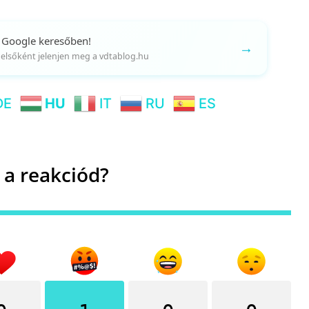
 Google keresőben!
→
gy elsőként jelenjen meg a vdtablog.hu
DE
HU
IT
RU
ES
 a reakciód?