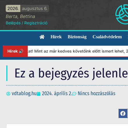
2026.
augusztus 6.
Berta, Bettina
Belépés
/
Regisztráció
Hírek
Biztonság
Családvédelem
tványunkat! Mint az már kedves követőink előtt ismert lehet, 202
Hírek 🔊
Ez a bejegyzés jelenl
vdtablog.hu
2024. április 2.
Nincs hozzászólás