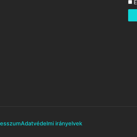
E
resszum
Adatvédelmi irányelvek