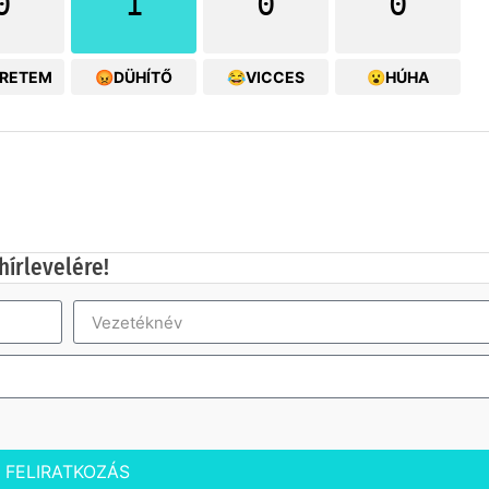
0
1
0
0
ERETEM
😡DÜHÍTŐ
😂VICCES
😮HÚHA
hírlevelére!
FELIRATKOZÁS