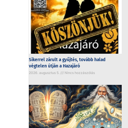
Sikerrel zárult a gyűjtés, tovább halad
végtelen útján a Hazajáró
2026. augusztus 5.
Nincs hozzászólás