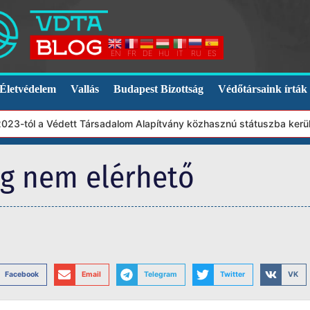
EN
FR
DE
HU
IT
RU
ES
Életvédelem
Vallás
Budapest Bizottság
Védőtársaink írták
3-tól a Védett Társadalom Alapítvány közhasznú státuszba került. 
eg nem elérhető
Facebook
Email
Telegram
Twitter
VK