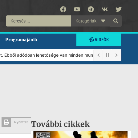
Kategóriák
📹 VIDEÓK
Programajánló
Ebből adódóan lehetősége van minden munkánkat segíteni kívánó ma
További cikkek
Nyomtat