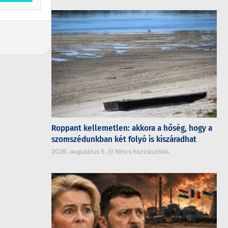
Roppant kellemetlen: akkora a hőség, hogy a
szomszédunkban két folyó is kiszáradhat
2026. augusztus 5.
Nincs hozzászólás