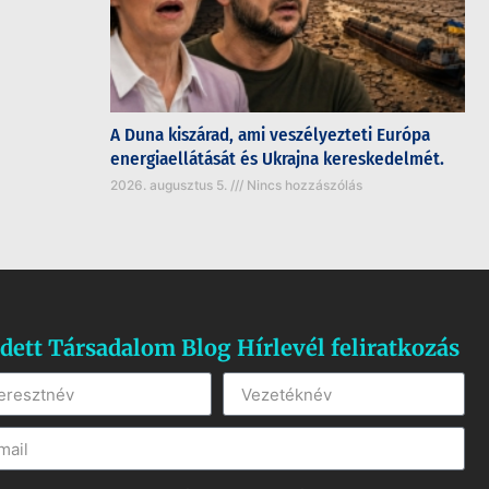
A Duna kiszárad, ami veszélyezteti Európa
energiaellátását és Ukrajna kereskedelmét.
2026. augusztus 5.
Nincs hozzászólás
dett Társadalom Blog Hírlevél feliratkozás