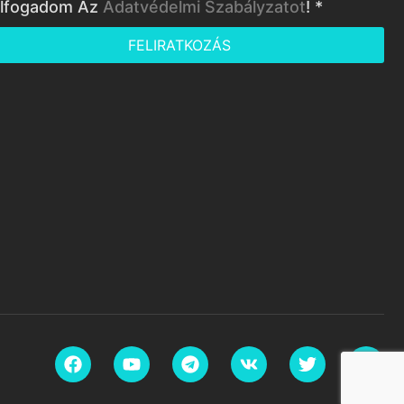
lfogadom Az
Adatvédelmi Szabályzatot
! *
FELIRATKOZÁS