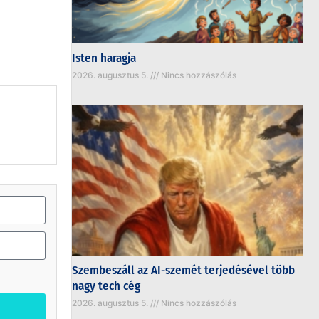
Isten haragja
2026. augusztus 5.
Nincs hozzászólás
Szembeszáll az AI-szemét terjedésével több
nagy tech cég
2026. augusztus 5.
Nincs hozzászólás