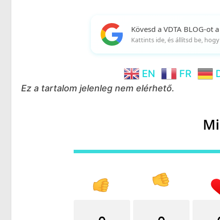
Kövesd a VDTA BLOG-ot a
Kattints ide, és állítsd be, ho
EN
FR
Ez a tartalom jelenleg nem elérhető.
Mi