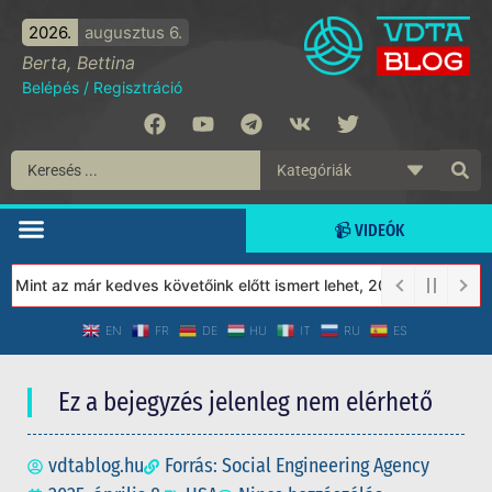
2026.
augusztus 6.
Berta, Bettina
Belépés
/
Regisztráció
📹 VIDEÓK
int az már kedves követőink előtt ismert lehet, 2023-tól a Védet
EN
FR
DE
HU
IT
RU
ES
Ez a bejegyzés jelenleg nem elérhető
vdtablog.hu
Forrás: Social Engineering Agency