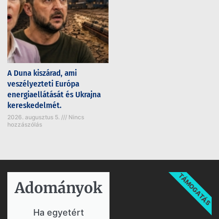
A Duna kiszárad, ami
veszélyezteti Európa
energiaellátását és Ukrajna
kereskedelmét.
2026. augusztus 5.
Nincs
hozzászólás
TÁMOGATÁS
Adományok​
Ha egyetért