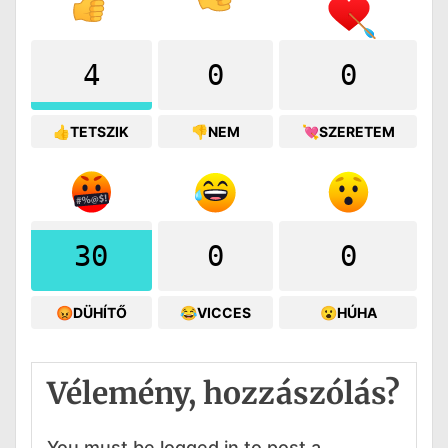
4
0
0
👍TETSZIK
👎NEM
💘SZERETEM
30
0
0
😡DÜHÍTŐ
😂VICCES
😮HÚHA
Vélemény, hozzászólás?
You must be logged in to post a