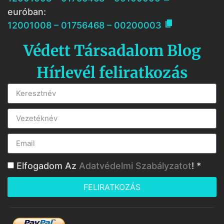
euróban:

12001008 – 01756468 – 00200003
Védett Társadalom Blog
Hírlevél feliratkozás
Elfogadom Az
Adatvédelmi Szabályzatot
! *
FELIRATKOZÁS