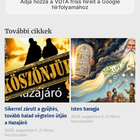
Adja hozzá a VDTA friss híreit a Google
hírfolyamához
További cikkek
Sikerrel zárult a gyűjtés,
Isten haragja
tovább halad végtelen útján
2026. augusztus 5.
Nincs
hozzászólás
a Hazajáró
2026. augusztus 5.
Nincs
hozzászólás