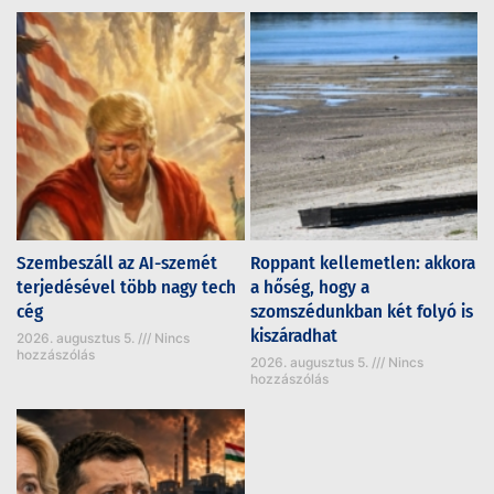
Szembeszáll az AI-szemét
Roppant kellemetlen: akkora
terjedésével több nagy tech
a hőség, hogy a
cég
szomszédunkban két folyó is
kiszáradhat
2026. augusztus 5.
Nincs
hozzászólás
2026. augusztus 5.
Nincs
hozzászólás