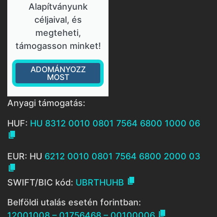
Alapítványunk
céljaival, és
megteheti,
támogasson minket!
ADOMÁNYOZZ
MOST
Anyagi támogatás:
HUF:
HU 8312 0010 0801 7564 6800 1000 06

EUR: HU
6212 0010 0801 7564 6800 2000 03


SWIFT/BIC kód:
UBRTHUHB
Belföldi utalás esetén forintban:

12001008 – 01756468 – 00100006