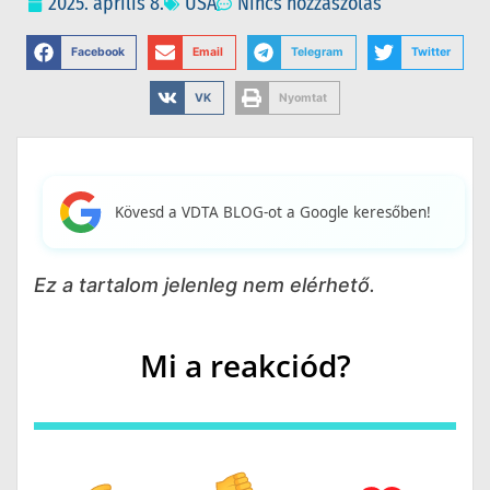
2025. április 8.
USA
Nincs hozzászólás
Facebook
Email
Telegram
Twitter
VK
Nyomtat
Kövesd a VDTA BLOG-ot a Google keresőben!
Ez a tartalom jelenleg nem elérhető.
Mi a reakciód?