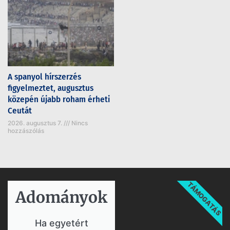
A spanyol hírszerzés
figyelmeztet, augusztus
közepén újabb roham érheti
Ceutát
2026. augusztus 7.
Nincs
hozzászólás
TÁMOGATÁS
Adományok​
Ha egyetért