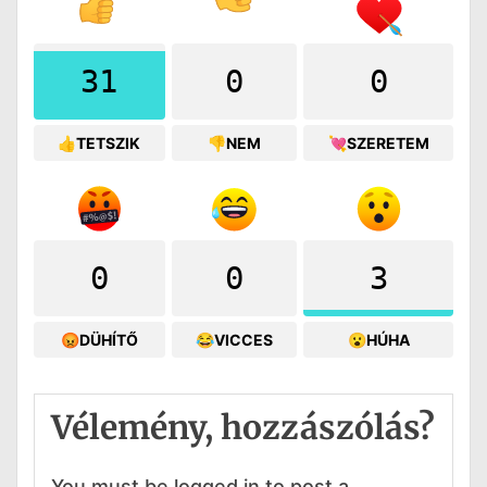
31
0
0
👍TETSZIK
👎NEM
💘SZERETEM
0
0
3
😡DÜHÍTŐ
😂VICCES
😮HÚHA
Vélemény, hozzászólás?
You must be logged in to post a