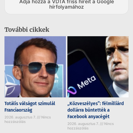
Adja hozzá a VDTA friss híreit a Google
hírfolyamához
További cikkek
Totális válságot szimulál
„Közveszélyes”: félmilliárd
Franciaország
dollárra büntették a
Facebook anyacégét
2026. augusztus 7.
Nincs
hozzászólás
2026. augusztus 7.
Nincs
hozzászólás