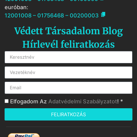
euróban:

12001008 – 01756468 – 00200003
Védett Társadalom Blog
Hírlevél feliratkozás
Elfogadom Az
Adatvédelmi Szabályzatot
! *
FELIRATKOZÁS