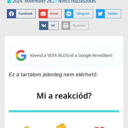
2024. november 26.
Nincs hozzászólás
Facebook
Email
Telegram
Twitter
VK
Nyomtat
Kövesd a VDTA BLOG-ot a Google keresőben!
Ez a tartalom jelenleg nem elérhető.
Mi a reakciód?