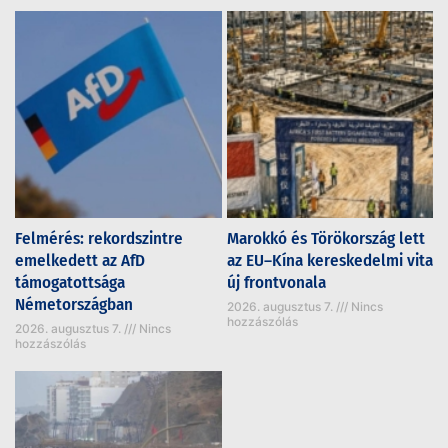
Felmérés: rekordszintre
Marokkó és Törökország lett
emelkedett az AfD
az EU–Kína kereskedelmi vita
támogatottsága
új frontvonala
Németországban
2026. augusztus 7.
Nincs
hozzászólás
2026. augusztus 7.
Nincs
hozzászólás