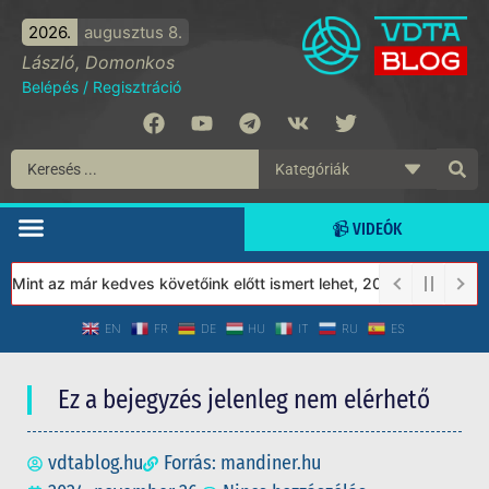
2026.
augusztus 8.
László, Domonkos
Belépés
/
Regisztráció
📹 VIDEÓK
int az már kedves követőink előtt ismert lehet, 2023-tól a Védet
EN
FR
DE
HU
IT
RU
ES
Ez a bejegyzés jelenleg nem elérhető
vdtablog.hu
Forrás: mandiner.hu