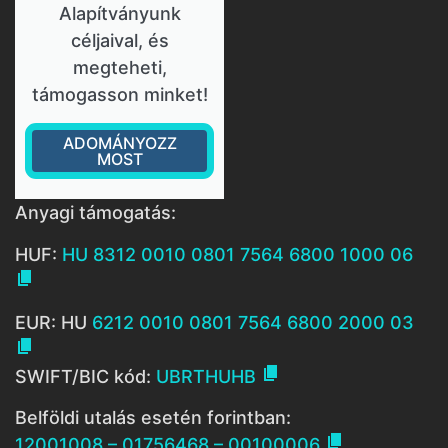
Alapítványunk
céljaival, és
megteheti,
támogasson minket!
ADOMÁNYOZZ
MOST
Anyagi támogatás:
HUF:
HU 8312 0010 0801 7564 6800 1000 06

EUR: HU
6212 0010 0801 7564 6800 2000 03


SWIFT/BIC kód:
UBRTHUHB
Belföldi utalás esetén forintban:

12001008 – 01756468 – 00100006