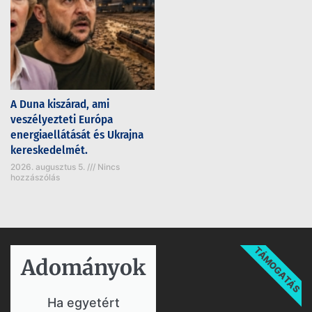
A Duna kiszárad, ami
veszélyezteti Európa
energiaellátását és Ukrajna
kereskedelmét.
2026. augusztus 5.
Nincs
hozzászólás
TÁMOGATÁS
Adományok​
Ha egyetért