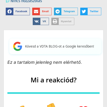
Nincs hozzászólás
Facebook
Email
Telegram
Twitter
VK
Nyomtat
Kövesd a VDTA BLOG-ot a Google keresőben!
Ez a tartalom jelenleg nem elérhető.
Mi a reakciód?