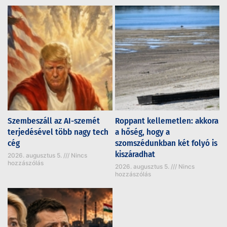
Szembeszáll az AI-szemét
Roppant kellemetlen: akkora
terjedésével több nagy tech
a hőség, hogy a
cég
szomszédunkban két folyó is
kiszáradhat
2026. augusztus 5.
Nincs
hozzászólás
2026. augusztus 5.
Nincs
hozzászólás