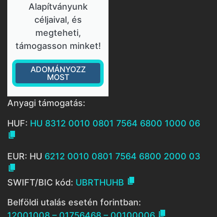
Alapítványunk
céljaival, és
megteheti,
támogasson minket!
ADOMÁNYOZZ
MOST
Anyagi támogatás:
HUF:
HU 8312 0010 0801 7564 6800 1000 06

EUR: HU
6212 0010 0801 7564 6800 2000 03


SWIFT/BIC kód:
UBRTHUHB
Belföldi utalás esetén forintban:

12001008 – 01756468 – 00100006