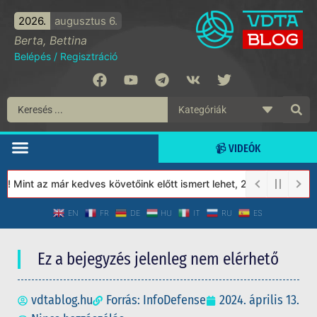
2026.
augusztus 6.
Berta, Bettina
Belépés
/
Regisztráció
📹 VIDEÓK
 Mint az már kedves követőink előtt ismert lehet, 2023-tól a Véde
EN
FR
DE
HU
IT
RU
ES
Ez a bejegyzés jelenleg nem elérhető
vdtablog.hu
Forrás: InfoDefense
2024. április 13.