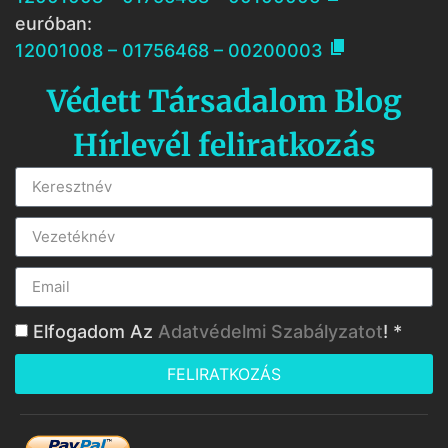
euróban:

12001008 – 01756468 – 00200003
Védett Társadalom Blog
Hírlevél feliratkozás
Elfogadom Az
Adatvédelmi Szabályzatot
! *
FELIRATKOZÁS