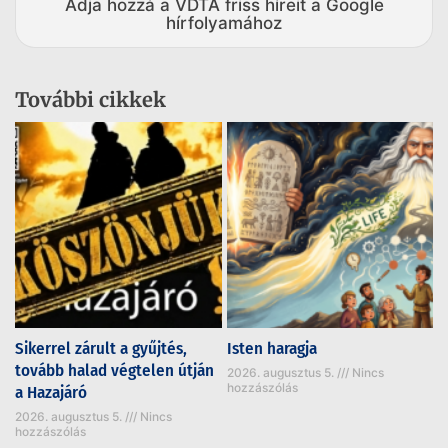
Adja hozzá a VDTA friss híreit a Google
hírfolyamához
További cikkek
Sikerrel zárult a gyűjtés,
Isten haragja
tovább halad végtelen útján
2026. augusztus 5.
Nincs
hozzászólás
a Hazajáró
2026. augusztus 5.
Nincs
hozzászólás