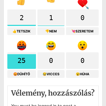
2
1
0
👍TETSZIK
👎NEM
💘SZERETEM
25
0
0
😡DÜHÍTŐ
😂VICCES
😮HÚHA
Vélemény, hozzászólás?
You must be logged in to post a