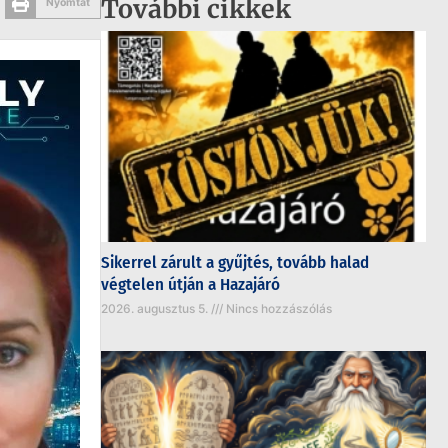
További cikkek
Nyomtat
Sikerrel zárult a gyűjtés, tovább halad
végtelen útján a Hazajáró
2026. augusztus 5.
Nincs hozzászólás