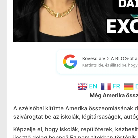
Kövesd a VDTA BLOG-ot a
Kattints ide, és állítsd be, ho
EN
FR
Még Amerika össz
A szélsőbal kitűzte Amerika összeomlásának dát
szivárogtat be az iskolák, légitársaságok, au
Képzelje el, hogy iskolák, repülőterek, kézbesí
ijesztő dolog benne? Ez nem titokban történik,