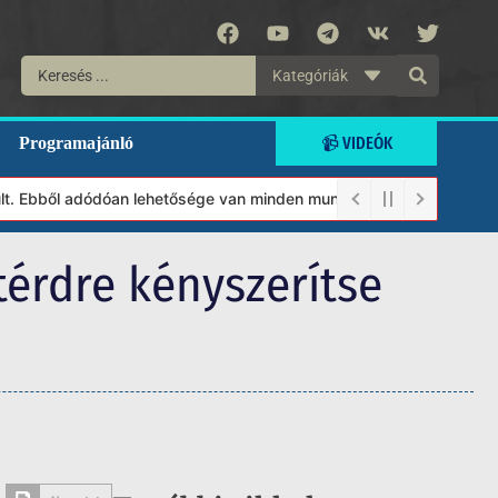
Kategóriák
📹 VIDEÓK
Programajánló
Ebből adódóan lehetősége van minden munkánkat segíteni kívánó ma
térdre kényszerítse