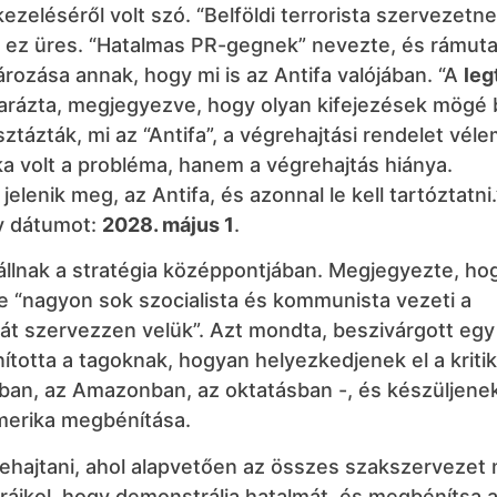
zeléséről volt szó. “Belföldi terrorista szervezetne
y ez üres. “Hatalmas PR-gegnek” nevezte, és rámuta
ozása annak, hogy mi is az Antifa valójában. “A
leg
arázta, megjegyezve, hogy olyan kifejezések mögé 
isztázták, mi az “Antifa”, a végrehajtási rendelet vé
ka volt a probléma, hanem a végrehajtás hiánya.
lenik meg, az Antifa, és azonnal le kell tartóztatni.
gy dátumot:
2028. május 1
.
állnak a stratégia középpontjában. Megjegyezte, ho
e “nagyon sok szocialista és kommunista vezeti a
kát szervezzen velük”. Azt mondta, beszivárgott egy
totta a tagoknak, hogyan helyezkedjenek el a kriti
kban, az Amazonban, az oktatásban -, és készüljenek
Amerika megbénítása.
ehajtani, ahol alapvetően az összes szakszervezet
ájkol, hogy demonstrálja hatalmát, és megbénítsa 