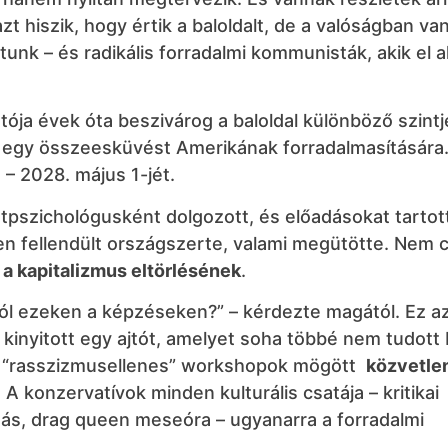
azt hiszik, hogy értik a baloldalt, de a valóságban va
unk – és radikális forradalmi kommunisták, akik el a
tója évek óta beszivárog a baloldal különböző szintje
: egy összeesküvést Amerikának forradalmasítására.
– 2028. május 1-jét.
tpszichológusként dolgozott, és előadásokat tartot
en fellendült országszerte, valami megütötte. Nem 
 a kapitalizmus eltörlésének
.
ról ezeken a képzéseken?” – kérdezte magától. Ez a
 kinyitott egy ajtót, amelyet soha többé nem tudott 
 a “rasszizmusellenes” workshopok mögött
közvetle
. A konzervatívok minden kulturális csatája – kritikai
titás, drag queen meseóra – ugyanarra a forradalmi