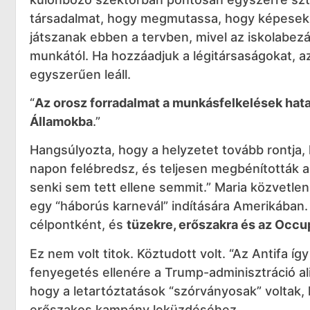
társadalmat, hogy megmutassa, hogy képesek e
játszanak ebben a tervben, mivel az iskolabezá
munkától. Ha hozzáadjuk a légitársaságokat, az
egyszerűen leáll.
“
Az orosz forradalmat a munkásfelkelések hata
Államokba
.”
Hangsúlyozta, hogy a helyzetet tovább rontja,
napon felébredsz, és teljesen megbénították a
senki sem tett ellene semmit.” Maria közvetlenü
egy “háborús karnevál” indítására Amerikában. 
célpontként, és
tüzekre, erőszakra és az Occup
Ez nem volt titok. Köztudott volt. “Az Antifa íg
fenyegetés ellenére a Trump-adminisztráció ali
hogy a letartóztatások “szórványosak” voltak,
erőszakos kampány leküzdéséhez.