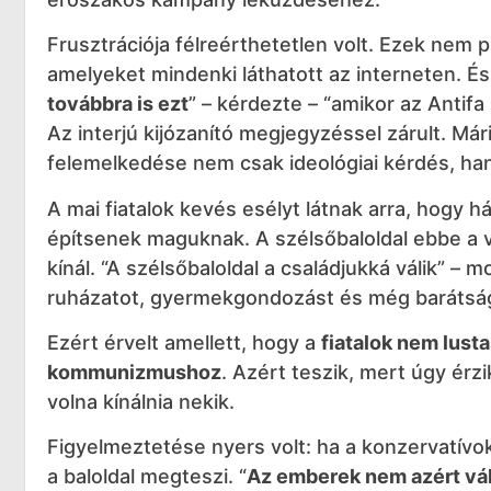
Frusztrációja félreérthetetlen volt. Ezek nem 
amelyeket mindenki láthatott az interneten. É
továbbra is ezt
” – kérdezte – “amikor az Antif
Az interjú kijózanító megjegyzéssel zárult. Már
felemelkedése nem csak ideológiai kérdés, 
A mai fiatalok kevés esélyt látnak arra, hogy há
építsenek maguknak. A szélsőbaloldal ebbe a 
kínál. “A szélsőbaloldal a családjukká válik” – 
ruházatot, gyermekgondozást és még barátságo
Ezért érvelt amellett, hogy a
fiatalok nem lust
kommunizmushoz
. Azért teszik, mert úgy érz
volna kínálnia nekik.
Figyelmeztetése nyers volt: ha a konzervatívo
a baloldal megteszi. “
Az emberek nem azért váln