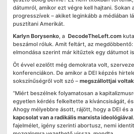
dátumról, amikor ezt végre kell hajtani. Sokan 
progresszívek – akiket leginkább a médiában lát
pusztítani Amerikát.
Karlyn Borysenko
, a
DecodeTheLeft.com
kuta
beszámol róluk. Amit feltárt, az megdöbbentő
elmondása szerint már kitűztek egy dátumot is 
Öt évvel ezelőtt még demokrata volt, szerveze
konferenciákon. De amikor a DEI képzés hirtel
sokszínűségről volt szó –
megszállottjai voltak
“Miért beszélnek folyamatosan a kapitalizmus
egyetlen kérdés felkeltette a kíváncsiságát, és
Ahogy mélyebbre ásott, rájött, hogy a DEI és
kapcsolat van a radikális marxista ideológiával
fajelmélet, igény szerinti abortusz, nemi iden
mozgalomra vezethető vissza, mondta.