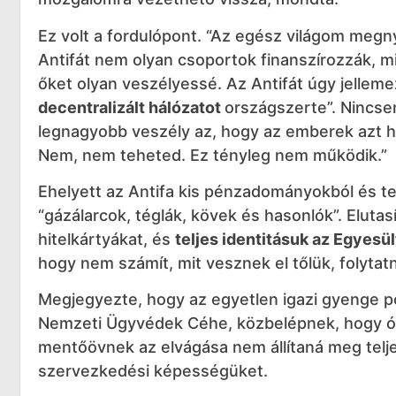
Ez volt a fordulópont. “Az egész világom megn
Antifát nem olyan csoportok finanszírozzák, mi
őket olyan veszélyessé. Az Antifát úgy jelleme
decentralizált hálózatot
országszerte”. Nincse
legnagyobb veszély az, hogy az emberek azt hi
Nem, nem teheted. Ez tényleg nem működik.”
Ehelyett az Antifa kis pénzadományokból és 
“gázálarcok, téglák, kövek és hasonlók”. Eluta
hitelkártyákat, és
teljes identitásuk az Egyes
hogy nem számít, mit vesznek el tőlük, folytatn
Megjegyezte, hogy az egyetlen igazi gyenge po
Nemzeti Ügyvédek Céhe, közbelépnek, hogy óv
mentőövnek az elvágása nem állítaná meg teljese
szervezkedési képességüket.