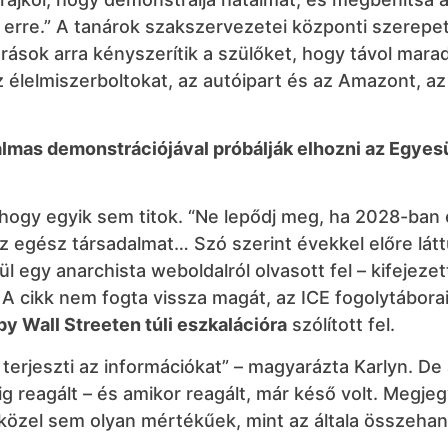
rre.” A tanárok szakszervezetei központi szerepe
rások arra kényszerítik a szülőket, hogy távol mara
 élelmiszerboltokat, az autóipart és az Amazont, a
lmas demonstrációjával próbálják elhozni az Egyesü
 hogy egyik sem titok. “Ne lepődj meg, ha 2028-ban
z egész társadalmat… Szó szerint évekkel előre látt
l egy anarchista weboldalról olvasott fel – kifejezet
A cikk nem fogta vissza magát, az ICE fogolytáborait
y Wall Streeten túli eszkalációra
szólított fel.
y terjeszti az információkat” – magyarázta Karlyn. De 
g reagált – és amikor reagált, már késő volt. Megje
 közel sem olyan mértékűek, mint az általa összehan