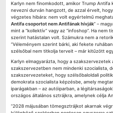
Karlyn nem finomkodott, amikor Trump Antifa ke
nevezni durván hangzott, de azzal érvelt, hog
végzetes hibára: nem volt egyértelmű meghatár
Antifa csoportot nem Antifának hívják
” – magy
mint a “kollektív” vagy az “infoshop”. Ha nem t
szerint hatástalan volt. Számukra nem a retori
“Véleményem szerint bárki, aki fekete ruhában je
szélsőbal nem titkolja terveit – már kitűzött e
Karlyn elmagyarázta, hogy a szakszervezetek 
szakszervezetben nem mindenki szocialista, d
szakszervezeteket, hogy szélsőbaloldali politi
demokrata szocialista képzésbe, amely megtaní
iparágakban – az autóiparban, a légitársaságo
országos általános sztrájkra, amelynek célja 
“2028 májusában tömegsztrájkot akarnak végr
különböző szektorban pontosan egyszerre sztr