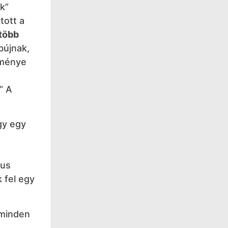
k”
tott a
több
bújnak,
leménye
” A
gy egy
kus
 fel egy
 minden
a