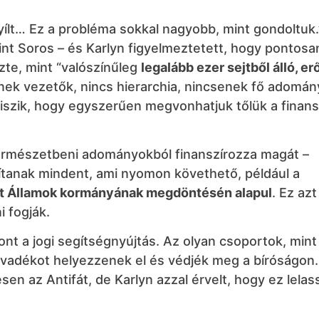
yílt… Ez a probléma sokkal nagyobb, mint gondoltuk
nt Soros – és Karlyn figyelmeztetett, hogy pontosan
zte, mint “valószínűleg
legalább ezer sejtből álló, e
nek vezetők, nincs hierarchia, nincsenek fő adomán
szik, hogy egyszerűen megvonhatjuk tőlük a finans
természetbeni adományokból finanszírozza magát –
sítanak mindent, ami nyomon követhető, például a
ült Államok kormányának megdöntésén alapul
. Ez azt
i fogják.
nt a jogi segítségnyújtás. Az olyan csoportok, mint
adékot helyezzenek el és védjék meg a bíróságon.
n az Antifát, de Karlyn azzal érvelt, hogy ez lelass