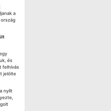
t
djanak a
z ország
lt
 egy
uk, és
t felhívás
 jelölte
a nyílt
gyezte,
golt