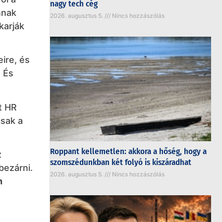
nagy tech cég
nnak
2026. augusztus 5.
Nincs hozzászólás
karják
ire, és
 És
t HR
csak a
Roppant kellemetlen: akkora a hőség, hogy a
z
szomszédunkban két folyó is kiszáradhat
bezárni.
2026. augusztus 5.
Nincs hozzászólás
n