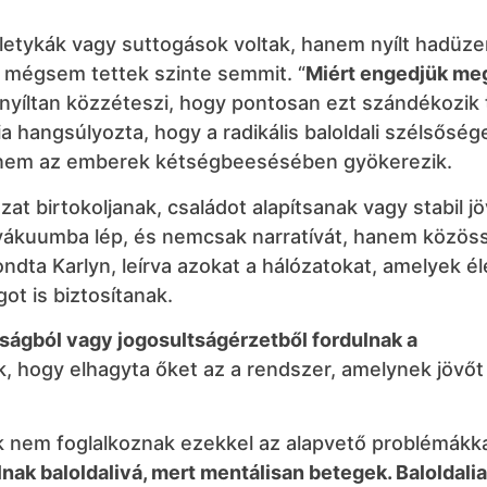
pletykák vagy suttogások voltak, hanem nyílt hadüz
s mégsem tettek szinte semmit. “
Miért engedjük me
a nyíltan közzéteszi, hogy pontosan ezt szándékozik 
ia hangsúlyozta, hogy a radikális baloldali szélsősé
hanem az emberek kétségbeesésében gyökerezik.
zat birtokoljanak, családot alapítsanak vagy stabil j
vákuumba lép, és nemcsak narratívát, hanem közöss
mondta Karlyn, leírva azokat a hálózatokat, amelyek él
t is biztosítanak.
aságból vagy jogosultságérzetből fordulnak a
ik, hogy elhagyta őket az a rendszer, amelynek jövőt 
k nem foglalkoznak ezekkel az alapvető problémákka
ak baloldalivá, mert mentálisan betegek. Baloldali