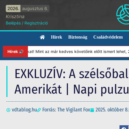
2026.
augusztus 6.
Krisztina
Belépés
/
Regisztráció
Hírek
Biztonság
Családvédelem
ványunkat! Mint az már kedves követőink előtt ismert lehet, 2023
Hírek 🔊
EXKLUZÍV: A szélsőbal
Amerikát | Napi pulz
vdtablog.hu
Forrás: The Vigilant Fox
2025. október 8.