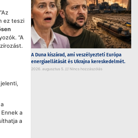
.”Az
 ez teszi
rősen
yozók. “A
zírozást.
A Duna kiszárad, ami veszélyezteti Európa
energiaellátását és Ukrajna kereskedelmét.
2026. augusztus 5.
Nincs hozzászólás
 jelenti,
 a
 Ennek a
íthatja a