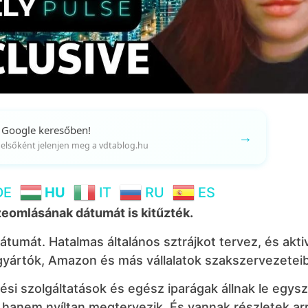
 Google keresőben!
→
gy elsőként jelenjen meg a vdtablog.hu
DE
HU
IT
RU
ES
eomlásának dátumát is kitűzték.
umát. Hatalmas általános sztrájkot tervez, és akti
tógyártók, Amazon és más vállalatok szakszervezetei
tési szolgáltatások és egész iparágak állnak le egys
 hanem nyíltan megtervezik. És vannak részletek arr