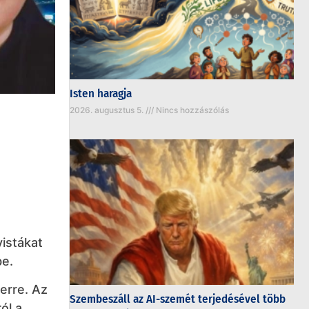
Isten haragja
2026. augusztus 5.
Nincs hozzászólás
vistákat
be.
zerre. Az
Szembeszáll az AI-szemét terjedésével több
ól a