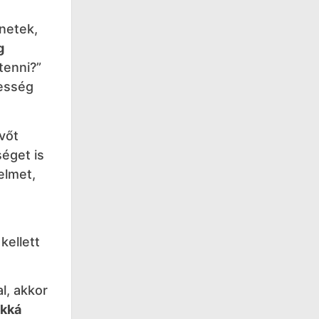
enetek,
g
tenni?”
gesség
övőt
éget is
elmet,
kellett
l, akkor
akká