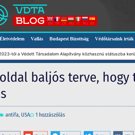
EN
FR
DE
HU
IT
RU
ES
Életvédelem
Vallás
Budapest Bizottság
Védőtársaink írták
-tól a Védett Társadalom Alapítvány közhasznú státuszba került. 
oldal baljós terve, hogy 
us
antifa
,
USA
1 hozzászólás