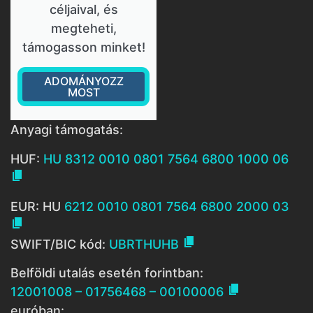
céljaival, és
megteheti,
támogasson minket!
ADOMÁNYOZZ
MOST
Anyagi támogatás:
HUF:
HU 8312 0010 0801 7564 6800 1000 06

EUR: HU
6212 0010 0801 7564 6800 2000 03


SWIFT/BIC kód:
UBRTHUHB
Belföldi utalás esetén forintban:

12001008 – 01756468 – 00100006
euróban: