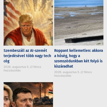
Szembeszáll az AI-szemét
Roppant kellemetlen: akkora
terjedésével több nagy tech
a hőség, hogy a
cég
szomszédunkban két folyó is
kiszáradhat
2026. augusztus 5.
Nincs
hozzászólás
2026. augusztus 5.
Nincs
hozzászólás