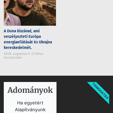
A Duna kiszárad, ami
veszélyezteti Európa
energiaellátását és Ukrajna
kereskedelmét.
2026. augusztus 5.
Nincs
hozzászólás
TÁMOGATÁS
Adományok​
Ha egyetért
Alapítványunk