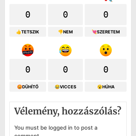
0
0
0
👍TETSZIK
👎NEM
💘SZERETEM
0
0
0
😡DÜHÍTŐ
😂VICCES
😮HÚHA
Vélemény, hozzászólás?
You must be logged in to post a
comment.