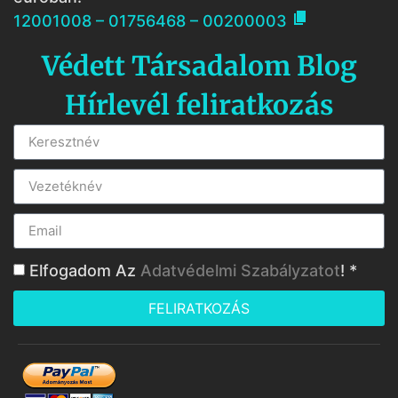

12001008 – 01756468 – 00200003
Védett Társadalom Blog
Hírlevél feliratkozás
Elfogadom Az
Adatvédelmi Szabályzatot
! *
FELIRATKOZÁS