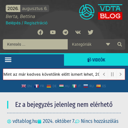
2026.
augusztus 6.
Berta, Bettina
Belépés
/
Regisztráció
📹 VIDEÓK
int az már kedves követőink előtt ismert lehet, 2023-tól a Védett
EN
FR
DE
HU
IT
RU
ES
Ez a bejegyzés jelenleg nem elérhető
vdtablog.hu
2024. október 7.
Nincs hozzászólás