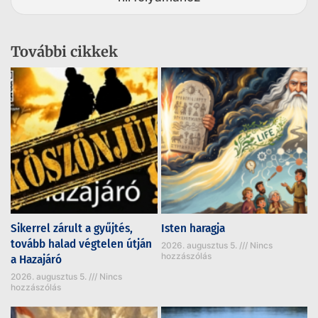
További cikkek
Sikerrel zárult a gyűjtés,
Isten haragja
tovább halad végtelen útján
2026. augusztus 5.
Nincs
hozzászólás
a Hazajáró
2026. augusztus 5.
Nincs
hozzászólás