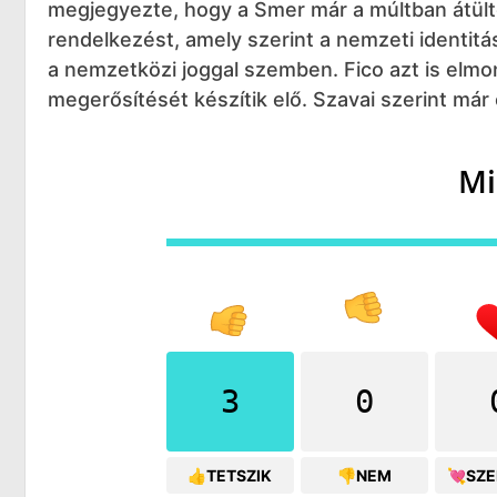
megjegyezte, hogy a Smer már a múltban átült
rendelkezést, amely szerint a nemzeti identit
a nemzetközi joggal szemben. Fico azt is elm
megerősítését készítik elő. Szavai szerint már 
Mi
3
0
👍TETSZIK
👎NEM
💘SZ