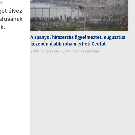
n
get élvez
rafusának
k.
A spanyol hírszerzés figyelmeztet, augusztus
közepén újabb roham érheti Ceutát
2026. augusztus 7.
Nincs hozzászólás