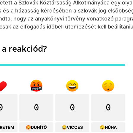
etett a Szlovák Köztársaság Alkotmányába egy olya
ás és a házasság kérdésében a szlovák jog elsőbbsé
ondta, hogy az anyakönyvi törvény vonatkozó parag
csak az elfogadás időbeli ütemezését kell beállítaniu
 a reakciód?
0
0
0
0
ERETEM
😡DÜHÍTŐ
😂VICCES
😮HÚHA