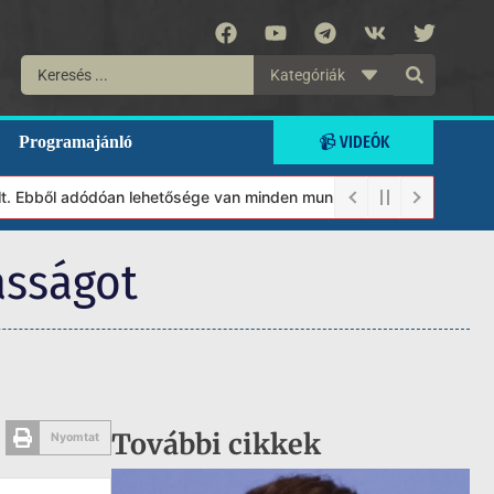
Kategóriák
📹 VIDEÓK
Programajánló
ől adódóan lehetősége van minden munkánkat segíteni kívánó magán
asságot
További cikkek
Nyomtat