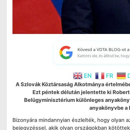
Kövesd a VDTA BLOG-ot a
Kattints ide, és állítsd be, ho
EN
FR
A Szlovák Köztársaság Alkotmánya értelmében
Ezt péntek délután jelentette ki Rober
Belügyminisztérium különleges anyakönyvi
anyakönyvbe a k
Bizonyára mindannyian észlelték, hogy olyan 
bejegyzéssel, akik olyan országokban kötött