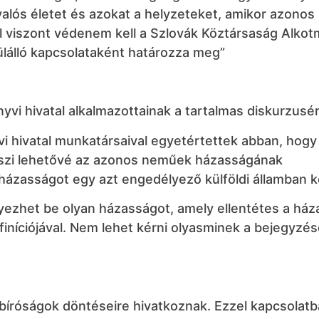
 valós életet és azokat a helyzeteket, amikor azono
l viszont védenem kell a Szlovák Köztársaság Alkot
ülálló kapcsolataként határozza meg”
vi hivatal alkalmazottainak a tartalmas diskurzusér
i hivatal munkatársaival egyetértettek abban, hogy
teszi lehetővé az azonos neműek házasságának
házasságot egy azt engedélyező külföldi államban k
yezhet be olyan házasságot, amely ellentétes a há
iníciójával. Nem lehet kérni olyasminek a bejegyzés
 bíróságok döntéseire hivatkoznak. Ezzel kapcsolat