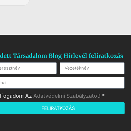
dett Társadalom Blog Hírlevél feliratkozás
lfogadom Az
Adatvédelmi Szabályzatot
! *
FELIRATKOZÁS