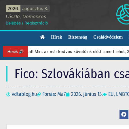
2026.
augusztus 8.
László, Domonkos
Belépés
/
Regisztráció
Hírek
Biztonság
Családvédelem
yunkat! Mint az már kedves követőink előtt ismert lehet, 2023-tó
Hírek 🔊
Fico: Szlovákiában cs
vdtablog.hu
Forrás: Ma7
2026. június 15.
EU
,
LMBT