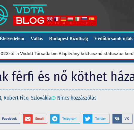
EN
FR
DE
HU
IT
RU
ES
Életvédelem
Vallás
Budapest Bizottság
Védőtársaink írták
l a Védett Társadalom Alapítvány közhasznú státuszba került. Ebb
ak férfi és nő köthet ház
Q
,
Robert Fico
,
Szlovákia
Nincs hozzászólás
Facebook
Email
Telegram
Twitter
VK