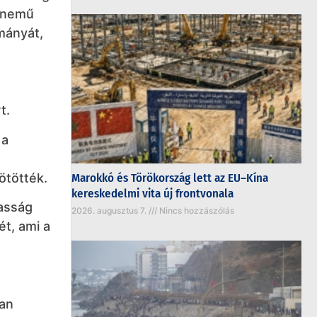
s nemű
mányát,
t.
 a
ötötték.
Marokkó és Törökország lett az EU–Kína
kereskedelmi vita új frontvonala
zasság
2026. augusztus 7.
Nincs hozzászólás
ét, ami a
ban