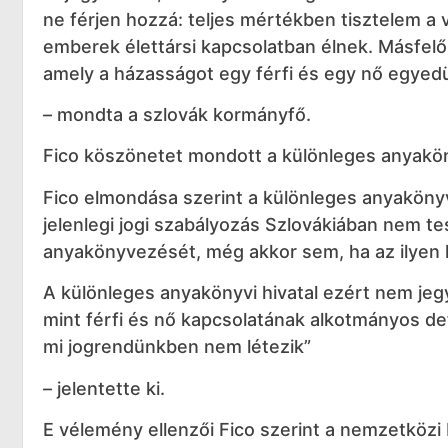
ne férjen hozzá: teljes mértékben tisztelem a
emberek élettársi kapcsolatban élnek. Másfelő
amely a házasságot egy férfi és egy nő egyed
– mondta a szlovák kormányfő.
Fico köszönetet mondott a különleges anyaköny
Fico elmondása szerint a különleges anyakönyv
jelenlegi jogi szabályozás Szlovákiában nem 
anyakönyvezését, még akkor sem, ha az ilyen 
A különleges anyakönyvi hivatal ezért nem jeg
mint férfi és nő kapcsolatának alkotmányos def
mi jogrendünkben nem létezik”
– jelentette ki.
E vélemény ellenzői Fico szerint a nemzetközi