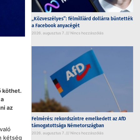
„Közveszélyes”: félmilliárd dollárra büntették
a Facebook anyacégét
2026. augusztus 7.
Nincs hozzászólás
 köthet.
 a
ni az
Felmérés: rekordszintre emelkedett az AfD
támogatottsága Németországban
való
2026. augusztus 7.
Nincs hozzászólás
n kétség