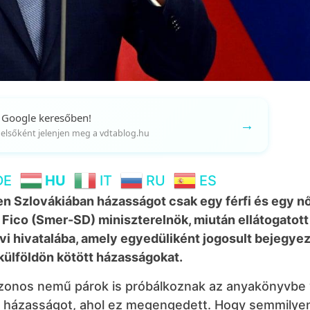
 Google keresőben!
→
gy elsőként jelenjen meg a vdtablog.hu
DE
HU
IT
RU
ES
 Szlovákiában házasságot csak egy férfi és egy nő
t Fico (Smer-SD) miniszterelnök, miután ellátogatott
 hivatalába, amely egyedüliként jogosult bejegyez
ülföldön kötött házasságokat.
azonos nemű párok is próbálkoznak az anyakönyvbe 
ek házasságot, ahol ez megengedett. Hogy semmilye