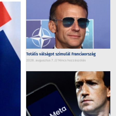
Totális válságot szimulál Franciaország
2026. augusztus 7.
Nincs hozzászólás