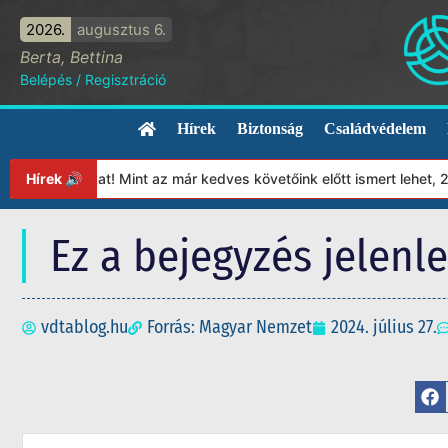
2026.
augusztus 6.
Berta, Bettina
Belépés
/
Regisztráció
Hírek
Biztonság
Családvédelem
tványunkat! Mint az már kedves követőink előtt ismert lehet, 202
Hírek 🔊
Ez a bejegyzés jelenl
vdtablog.hu
Forrás: Magyar Nemzet
2024. július 27.