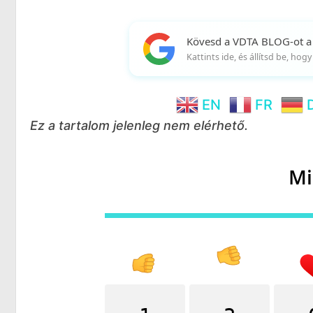
Kövesd a VDTA BLOG-ot a
Kattints ide, és állítsd be, ho
EN
FR
Ez a tartalom jelenleg nem elérhető.
Mi