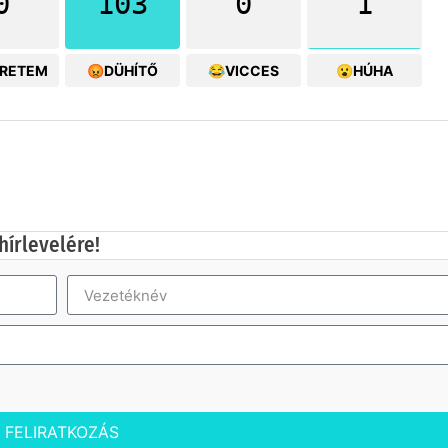
0
103
0
1
ERETEM
😡DÜHÍTŐ
😂VICCES
😮HÚHA
hírlevelére!
FELIRATKOZÁS