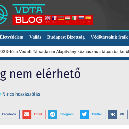
EN
FR
DE
HU
IT
RU
ES
Életvédelem
Vallás
Budapest Bizottság
Védőtársaink írták
3-tól a Védett Társadalom Alapítvány közhasznú státuszba került.
eg nem elérhető
Nincs hozzászólás
Facebook
Email
Telegram
Twitter
VK