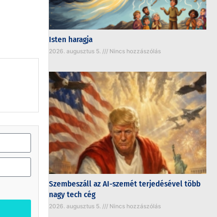
Isten haragja
2026. augusztus 5.
Nincs hozzászólás
Szembeszáll az AI-szemét terjedésével több
nagy tech cég
2026. augusztus 5.
Nincs hozzászólás