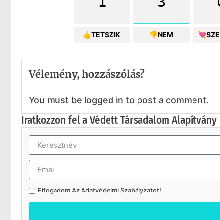
1
3
👍TETSZIK
👎NEM
💘SZ
Vélemény, hozzászólás?
You must be logged in to post a comment.
Iratkozzon fel a Védett Társadalom Alapítvány 
Elfogadom Az
Adatvédelmi Szabályzatot
!