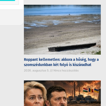
Roppant kellemetlen: akkora a hőség, hogy a
szomszédunkban két folyó is kiszáradhat
2026. augusztus 5.
Nincs hozzászólás