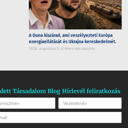
A Duna kiszárad, ami veszélyezteti Európa
energiaellátását és Ukrajna kereskedelmét.
2026. augusztus 5.
Nincs hozzászólás
dett Társadalom Blog Hírlevél feliratkozás