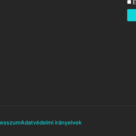
E
resszum
Adatvédelmi irányelvek