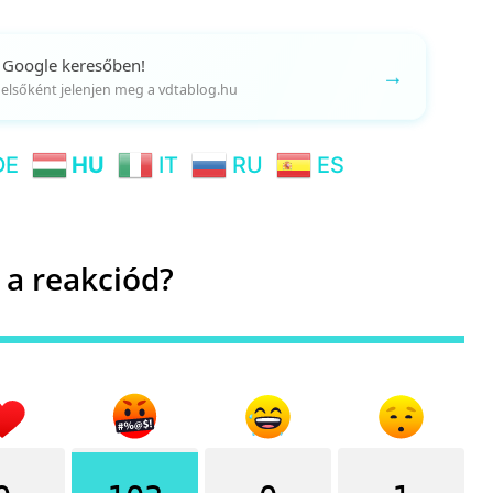
 Google keresőben!
→
gy elsőként jelenjen meg a vdtablog.hu
DE
HU
IT
RU
ES
 a reakciód?