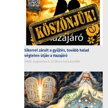
Sikerrel zárult a gyűjtés, tovább halad
végtelen útján a Hazajáró
2026. augusztus 5.
Nincs hozzászólás