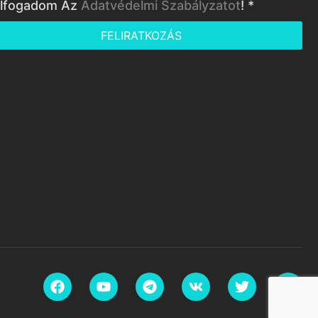
lfogadom Az
Adatvédelmi Szabályzatot
! *
FELIRATKOZÁS