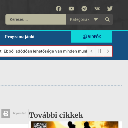
Kategóriák
📹 VIDEÓK
Programajánló
 Ebből adódóan lehetősége van minden munkánkat segíteni kívánó ma
További cikkek
Nyomtat