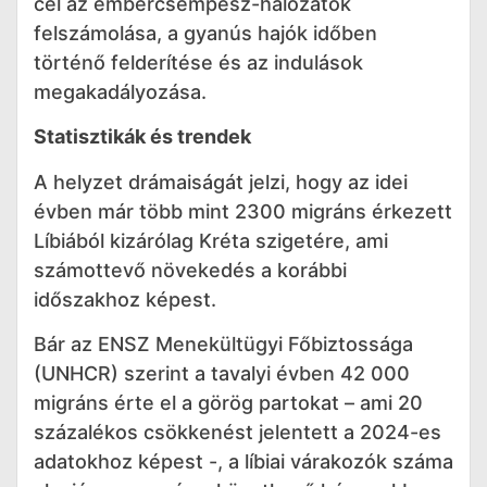
cél az embercsempész-hálózatok
felszámolása, a gyanús hajók időben
történő felderítése és az indulások
megakadályozása.
Statisztikák és trendek
A helyzet drámaiságát jelzi, hogy az idei
évben már több mint 2300 migráns érkezett
Líbiából kizárólag Kréta szigetére, ami
számottevő növekedés a korábbi
időszakhoz képest.
Bár az ENSZ Menekültügyi Főbiztossága
(UNHCR) szerint a tavalyi évben 42 000
migráns érte el a görög partokat – ami 20
százalékos csökkenést jelentett a 2024-es
adatokhoz képest -, a líbiai várakozók száma