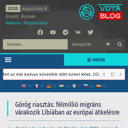
2026.
augusztus 9.
Emőd, Román
Belépés
/
Regisztráció
📹 VIDEÓK
t az már kedves követőink előtt ismert lehet, 2023-tól a Védett 
EN
FR
DE
HU
IT
RU
ES
Görög riasztás: félmillió migráns
várakozik Líbiában az európai átkelésre