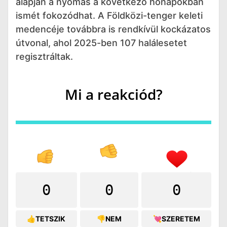
alapján a nyomás a következő hónapokban
ismét fokozódhat. A Földközi-tenger keleti
medencéje továbbra is rendkívül kockázatos
útvonal, ahol 2025-ben 107 halálesetet
regisztráltak.
Mi a reakciód?
0
0
0
👍TETSZIK
👎NEM
💘SZERETEM