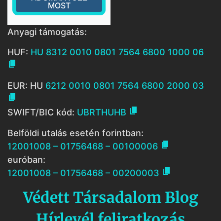
MOST
Anyagi támogatás:
HUF:
HU 8312 0010 0801 7564 6800 1000 06

EUR: HU
6212 0010 0801 7564 6800 2000 03


SWIFT/BIC kód:
UBRTHUHB
Belföldi utalás esetén forintban:

12001008 – 01756468 – 00100006
euróban:

12001008 – 01756468 – 00200003
Védett Társadalom Blog
Hírlevél feliratkozás