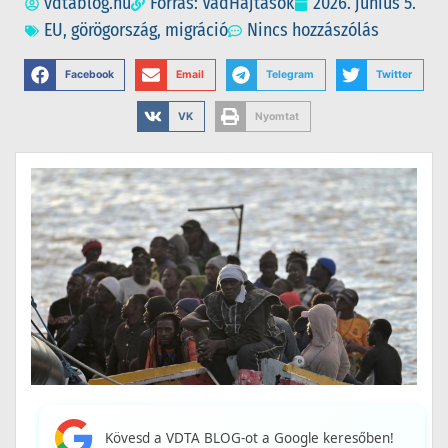
vdtablog.hu
Forrás: VadHajtások
2026. június 5.
EU
,
görögország
,
migráció
Nincs hozzászólás
Facebook
Email
Telegram
Twitter
VK
Nyomtat
Kövesd a VDTA BLOG-ot a Google keresőben!