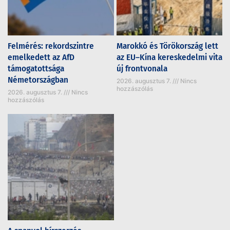
Felmérés: rekordszintre
Marokkó és Törökország lett
emelkedett az AfD
az EU–Kína kereskedelmi vita
támogatottsága
új frontvonala
Németországban
2026. augusztus 7.
Nincs
hozzászólás
2026. augusztus 7.
Nincs
hozzászólás