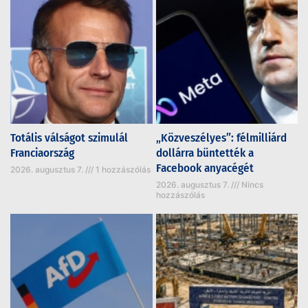
Totális válságot szimulál
„Közveszélyes”: félmilliárd
Franciaország
dollárra büntették a
Facebook anyacégét
2026. augusztus 7.
1 hozzászólás
2026. augusztus 7.
Nincs
hozzászólás