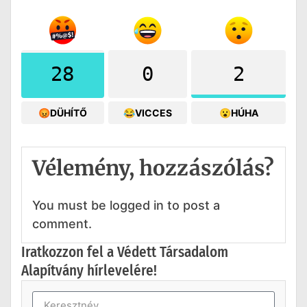
28
0
2
😡DÜHÍTŐ
😂VICCES
😮HÚHA
Vélemény, hozzászólás?
You must be logged in to post a
comment.
Iratkozzon fel a Védett Társadalom
Alapítvány hírlevelére!