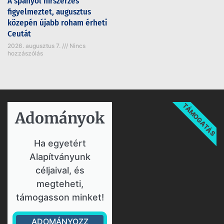
A spanyol hírszerzés
figyelmeztet, augusztus
közepén újabb roham érheti
Ceutát
2026. augusztus 7.
Nincs
hozzászólás
TÁMOGATÁS
Adományok​
Ha egyetért
Alapítványunk
céljaival, és
megteheti,
támogasson minket!
ADOMÁNYOZZ