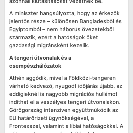
azonnali kiutasításokat vezetnek be.
A miniszter hangsúlyozta, hogy az érkezők
jelentős része – különösen Bangladesből és
Egyiptomból – nem háborús övezetekből
származik, ezért a hatóságok őket
gazdasági migránsként kezelik.
A tengeri útvonalak és a
csempészhálózatok
Athén aggódik, mivel a Földközi-tengeren
várható kedvező, nyugodt időjárás újabb, az
eddigieknél is nagyobb migrációs hullámot
indíthat el a veszélyes tengeri útvonalakon.
Görögország intenzíven együttműködik az
EU határőrizeti ügynökségével, a
Frontexszel, valamint a líbiai hatóságokkal. A