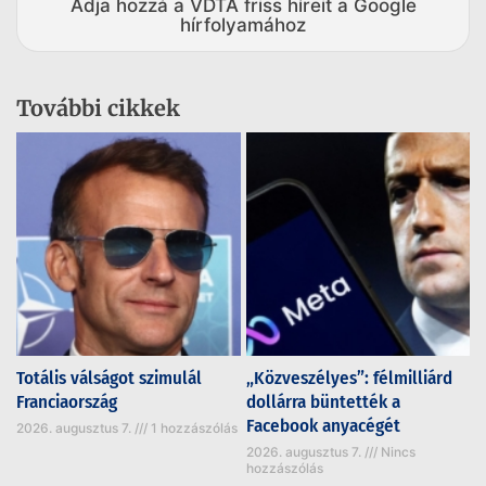
Adja hozzá a VDTA friss híreit a Google
hírfolyamához
További cikkek
Totális válságot szimulál
„Közveszélyes”: félmilliárd
Franciaország
dollárra büntették a
Facebook anyacégét
2026. augusztus 7.
1 hozzászólás
2026. augusztus 7.
Nincs
hozzászólás