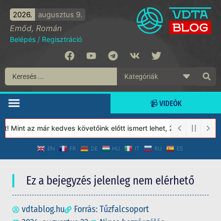
2026.
augusztus 9.
Emőd, Román
Belépés
/
Regisztráció
📹 VIDEÓK
 Mint az már kedves követőink előtt ismert lehet, 2023-tól a Véde
EN
FR
DE
HU
IT
RU
ES
Ez a bejegyzés jelenleg nem elérhető
vdtablog.hu
Forrás: Tűzfalcsoport