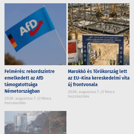
Felmérés: rekordszintre
Marokkó és Törökország lett
emelkedett az AfD
az EU–Kína kereskedelmi vita
támogatottsága
új frontvonala
Németországban
2026. augusztus 7.
Nincs
hozzászólás
2026. augusztus 7.
Nincs
hozzászólás