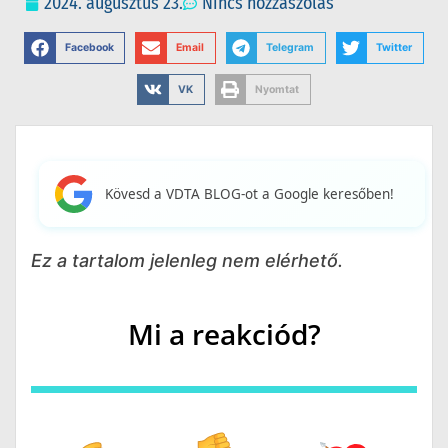
2024. augusztus 23.
Nincs hozzászólás
Facebook
Email
Telegram
Twitter
VK
Nyomtat
Kövesd a VDTA BLOG-ot a Google keresőben!
Ez a tartalom jelenleg nem elérhető.
Mi a reakciód?