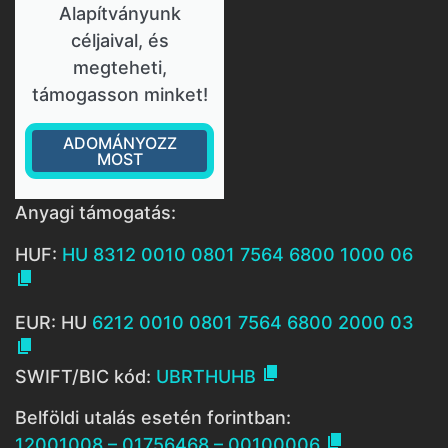
Alapítványunk
céljaival, és
megteheti,
támogasson minket!
ADOMÁNYOZZ
MOST
Anyagi támogatás:
HUF:
HU 8312 0010 0801 7564 6800 1000 06

EUR: HU
6212 0010 0801 7564 6800 2000 03


SWIFT/BIC kód:
UBRTHUHB
Belföldi utalás esetén forintban:

12001008 – 01756468 – 00100006