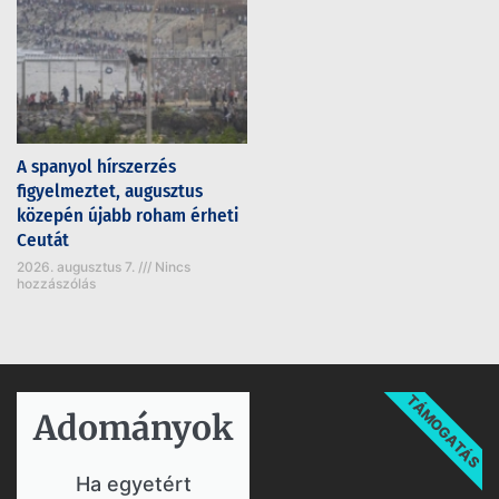
A spanyol hírszerzés
figyelmeztet, augusztus
közepén újabb roham érheti
Ceutát
2026. augusztus 7.
Nincs
hozzászólás
TÁMOGATÁS
Adományok​
Ha egyetért