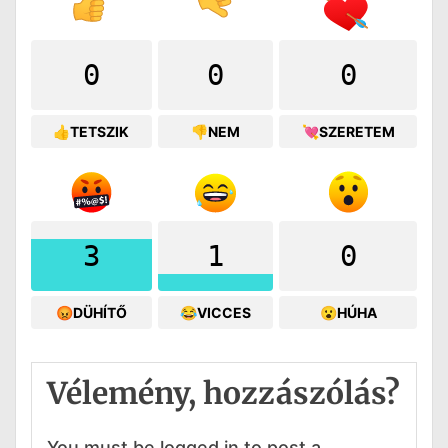
0
0
0
👍TETSZIK
👎NEM
💘SZERETEM
3
1
0
😡DÜHÍTŐ
😂VICCES
😮HÚHA
Vélemény, hozzászólás?
You must be logged in to post a