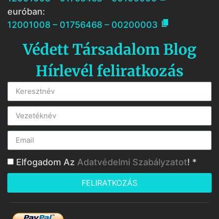
euróban:

12001008 – 01756468 – 00200003
Védett Társadalom Blog
Hírlevél feliratkozás
Elfogadom Az
Adatvédelmi Szabályzatot
! *
FELIRATKOZÁS