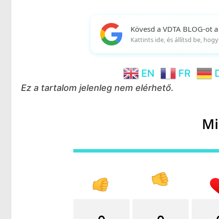
Kövesd a VDTA BLOG-ot a
Kattints ide, és állítsd be, ho
EN
FR
Ez a tartalom jelenleg nem elérhető.
Mi