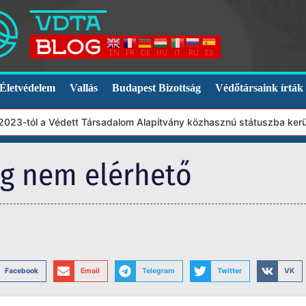
EN
FR
DE
HU
IT
RU
ES
Életvédelem
Vallás
Budapest Bizottság
Védőtársaink írták
23-tól a Védett Társadalom Alapítvány közhasznú státuszba került
eg nem elérhető
Facebook
Email
Telegram
Twitter
VK