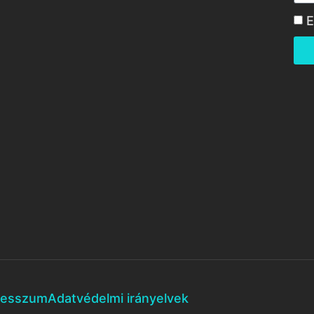
E
resszum
Adatvédelmi irányelvek