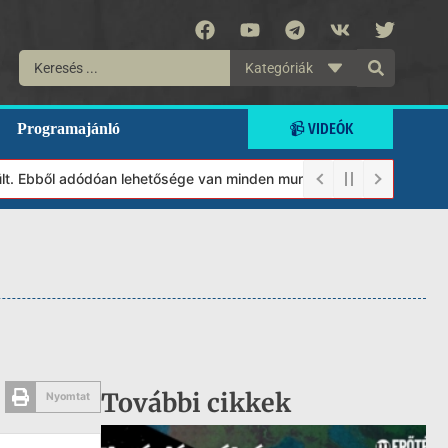
Kategóriák
📹 VIDEÓK
Programajánló
. Ebből adódóan lehetősége van minden munkánkat segíteni kívánó 
További cikkek
Nyomtat