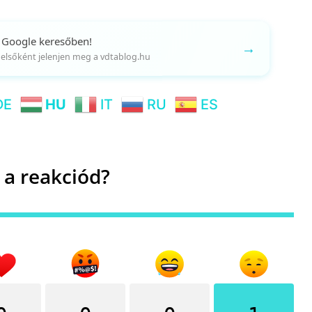
 Google keresőben!
→
gy elsőként jelenjen meg a vdtablog.hu
DE
HU
IT
RU
ES
 a reakciód?