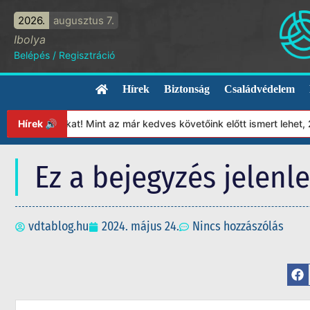
2026.
augusztus 7.
Ibolya
Belépés
/
Regisztráció
Hírek
Biztonság
Családvédelem
ítványunkat! Mint az már kedves követőink előtt ismert lehet, 20
Hírek 🔊
Ez a bejegyzés jelenl
vdtablog.hu
2024. május 24.
Nincs hozzászólás