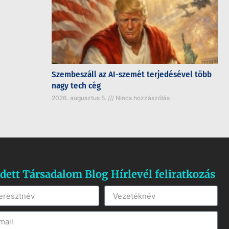
Szembeszáll az AI-szemét terjedésével több
nagy tech cég
2026. augusztus 5.
Nincs hozzászólás
dett Társadalom Blog Hírlevél feliratkozás