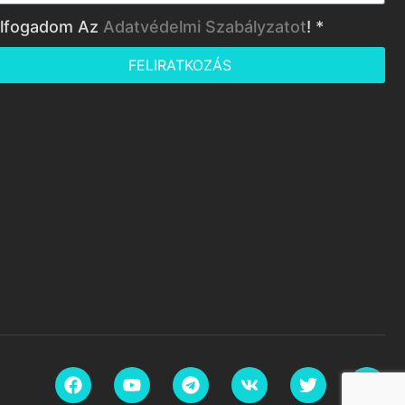
lfogadom Az
Adatvédelmi Szabályzatot
! *
FELIRATKOZÁS