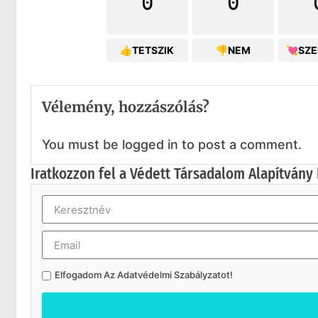
0
0
👍TETSZIK
👎NEM
💘SZ
Vélemény, hozzászólás?
You must be logged in to post a comment.
Iratkozzon fel a Védett Társadalom Alapítvány 
Elfogadom Az
Adatvédelmi Szabályzatot
!