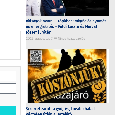
Válságok nyara Európában: migrációs nyomás
és energiakrízis – Földi László és Horváth
József |Erőtér
2026. augusztus 7.
Nincs hozzászólás
Sikerrel zárult a gyűjtés, tovább halad
végtelen útján a Hazajáró