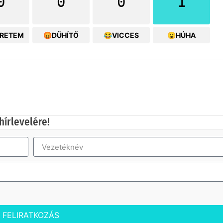
0
0
0
1
ERETEM
😡DÜHÍTŐ
😂VICCES
😮HÚHA
hírlevelére!
FELIRATKOZÁS