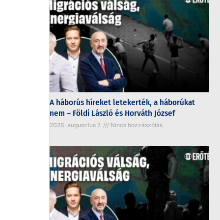
A háborús híreket letekerték, a háborúkat
nem – Földi László és Horváth József
2026. augusztus 7.
Nincs hozzászólás