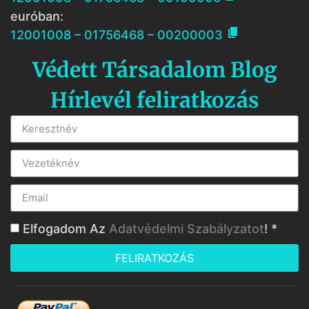
euróban:

12001008 – 01756468 – 00200003
Védett Társadalom Blog
Hírlevél feliratkozás
Elfogadom Az
Adatvédelmi Szabályzatot
! *
FELIRATKOZÁS