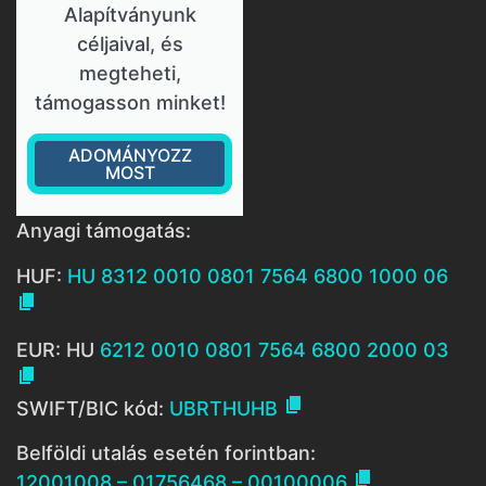
Alapítványunk
céljaival, és
megteheti,
támogasson minket!
ADOMÁNYOZZ
MOST
Anyagi támogatás:
HUF:
HU 8312 0010 0801 7564 6800 1000 06

EUR: HU
6212 0010 0801 7564 6800 2000 03


SWIFT/BIC kód:
UBRTHUHB
Belföldi utalás esetén forintban:

12001008 – 01756468 – 00100006