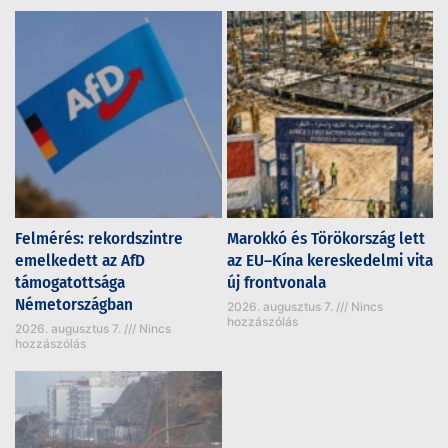
Felmérés: rekordszintre
Marokkó és Törökország lett
emelkedett az AfD
az EU–Kína kereskedelmi vita
támogatottsága
új frontvonala
Németországban
2026. augusztus 7.
Nincs
hozzászólás
2026. augusztus 7.
Nincs
hozzászólás