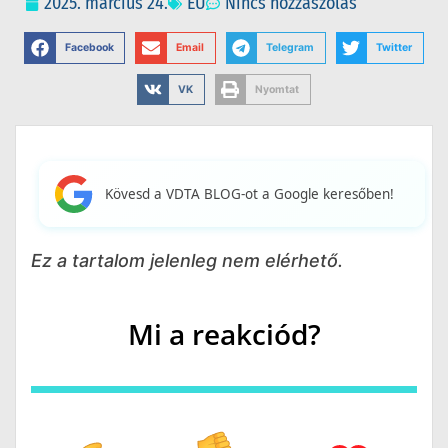
2025. március 24.
EU
Nincs hozzászólás
Facebook
Email
Telegram
Twitter
VK
Nyomtat
Kövesd a VDTA BLOG-ot a Google keresőben!
Ez a tartalom jelenleg nem elérhető.
Mi a reakciód?