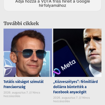
Adja hozzá a VDTA friss híreit a Google
hírfolyamához
További cikkek
Totális válságot szimulál
„Közveszélyes”: félmilliárd
Franciaország
dollárra büntették a
Facebook anyacégét
2026. augusztus 7.
Nincs
hozzászólás
2026. augusztus 7.
Nincs
hozzászólás