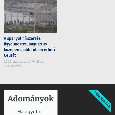
A spanyol hírszerzés
figyelmeztet, augusztus
közepén újabb roham érheti
Ceutát
2026. augusztus 7.
Nincs
hozzászólás
TÁMOGATÁS
Adományok​
Ha egyetért