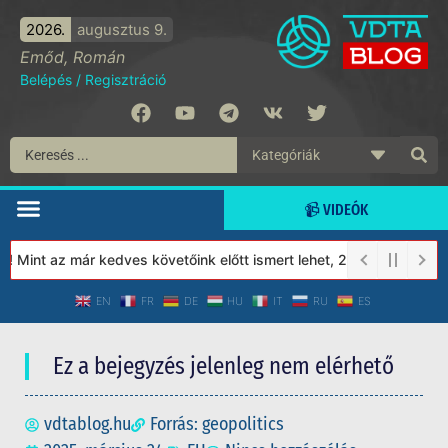
2026.
augusztus 9.
Emőd, Román
Belépés
/
Regisztráció
📹 VIDEÓK
Mint az már kedves követőink előtt ismert lehet, 2023-tól a Véde
EN
FR
DE
HU
IT
RU
ES
Ez a bejegyzés jelenleg nem elérhető
vdtablog.hu
Forrás: geopolitics