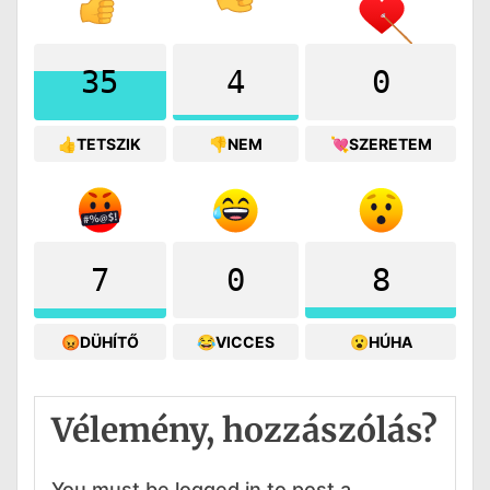
35
4
0
👍TETSZIK
👎NEM
💘SZERETEM
7
0
8
😡DÜHÍTŐ
😂VICCES
😮HÚHA
Vélemény, hozzászólás?
You must be logged in to post a