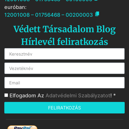
euróban:

12001008 – 01756468 – 00200003
Védett Társadalom Blog
Hírlevél feliratkozás
Elfogadom Az
Adatvédelmi Szabályzatot
! *
FELIRATKOZÁS