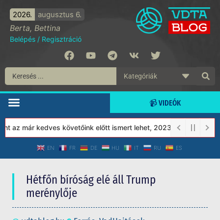
2026.
augusztus 6.
Berta, Bettina
Belépés
/
Regisztráció
📹 VIDEÓK
az már kedves követőink előtt ismert lehet, 2023-tól a Védett Tá
EN
FR
DE
HU
IT
RU
ES
Hétfőn bíróság elé áll Trump
merénylője