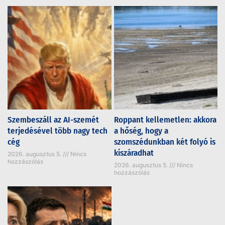
Szembeszáll az AI-szemét
Roppant kellemetlen: akkora
terjedésével több nagy tech
a hőség, hogy a
cég
szomszédunkban két folyó is
kiszáradhat
2026. augusztus 5.
Nincs
hozzászólás
2026. augusztus 5.
Nincs
hozzászólás