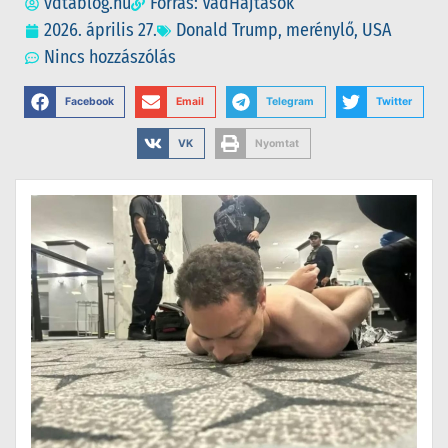
vdtablog.hu
Forrás: VadHajtások
2026. április 27.
Donald Trump
,
merénylő
,
USA
Nincs hozzászólás
Facebook
Email
Telegram
Twitter
VK
Nyomtat