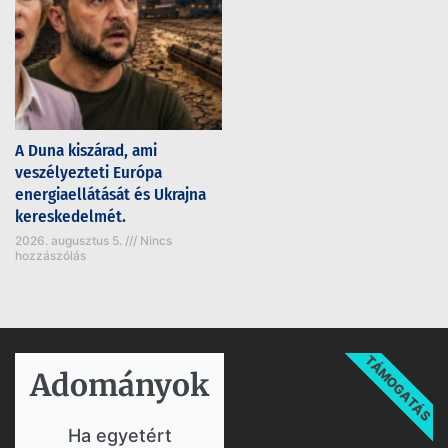
A Duna kiszárad, ami
veszélyezteti Európa
energiaellátását és Ukrajna
kereskedelmét.
2026. augusztus 5.
Nincs
hozzászólás
TÁMOGATÁS
Adományok​
Ha egyetért