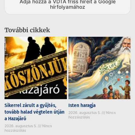
Adja hozzá a VDTA friss híreit a Google
hírfolyamához
További cikkek
Sikerrel zárult a gyűjtés,
Isten haragja
tovább halad végtelen útján
2026. augusztus 5.
Nincs
hozzászólás
a Hazajáró
2026. augusztus 5.
Nincs
hozzászólás