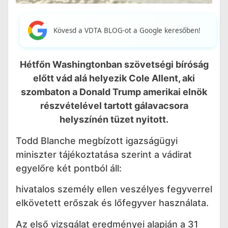
Kövesd a VDTA BLOG-ot a Google keresőben!
Hétfőn Washingtonban szövetségi bíróság
előtt vád alá helyezik Cole Allent, aki
szombaton a Donald Trump amerikai elnök
részvételével tartott gálavacsora
helyszínén tüzet nyitott.
Todd Blanche megbízott igazságügyi
miniszter tájékoztatása szerint a vádirat
egyelőre két pontból áll:
hivatalos személy ellen veszélyes fegyverrel
elkövetett erőszak és lőfegyver használata.
Az első vizsgálat eredményei alapján a 31