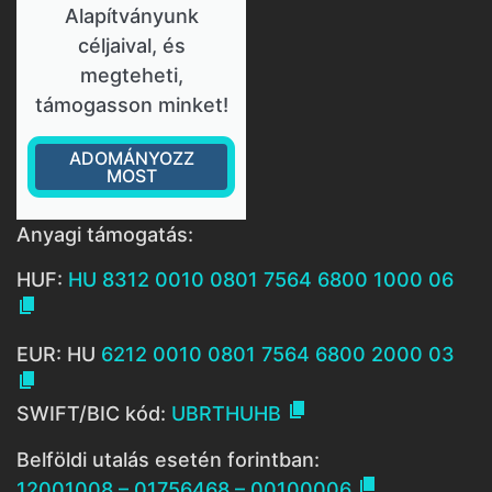
Alapítványunk
céljaival, és
megteheti,
támogasson minket!
ADOMÁNYOZZ
MOST
Anyagi támogatás:
HUF:
HU 8312 0010 0801 7564 6800 1000 06

EUR: HU
6212 0010 0801 7564 6800 2000 03


SWIFT/BIC kód:
UBRTHUHB
Belföldi utalás esetén forintban:

12001008 – 01756468 – 00100006