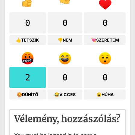
0
0
0
👍TETSZIK
👎NEM
💘SZERETEM
2
0
0
😡DÜHÍTŐ
😂VICCES
😮HÚHA
Vélemény, hozzászólás?