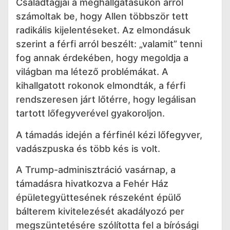
Családtagjai a meghallgatásukon arról
számoltak be, hogy Allen többször tett
radikális kijelentéseket. Az elmondásuk
szerint a férfi arról beszélt: „valamit” tenni
fog annak érdekében, hogy megoldja a
világban ma létező problémákat. A
kihallgatott rokonok elmondták, a férfi
rendszeresen járt lőtérre, hogy legálisan
tartott lőfegyverével gyakoroljon.
A támadás idején a férfinél kézi lőfegyver,
vadászpuska és több kés is volt.
A Trump-adminisztráció vasárnap, a
támadásra hivatkozva a Fehér Ház
épületegyüttesének részeként épülő
bálterem kivitelezését akadályozó per
megszüntetésére szólította fel a bírósági