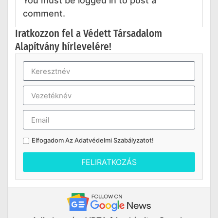
You must be logged in to post a
comment.
Iratkozzon fel a Védett Társadalom
Alapítvány hírlevelére!
Elfogadom Az
Adatvédelmi Szabályzatot
!
FELIRATKOZÁS