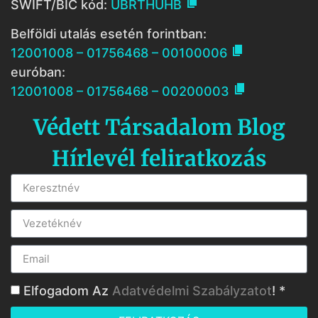

SWIFT/BIC kód:
UBRTHUHB
Belföldi utalás esetén forintban:

12001008 – 01756468 – 00100006
euróban:

12001008 – 01756468 – 00200003
Védett Társadalom Blog
Hírlevél feliratkozás
Elfogadom Az
Adatvédelmi Szabályzatot
! *