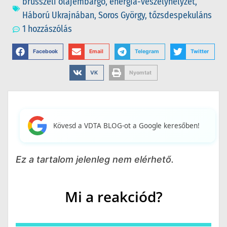
brüsszeli olajembargó
,
energia-veszélyhelyzet
,
Háború Ukrajnában
,
Soros György
,
tőzsdespekuláns
1 hozzászólás
Facebook
Email
Telegram
Twitter
VK
Nyomtat
Kövesd a VDTA BLOG-ot a Google keresőben!
Ez a tartalom jelenleg nem elérhető.
Mi a reakciód?