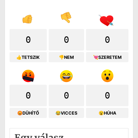
0
0
0
👍TETSZIK
👎NEM
💘SZERETEM
0
0
0
😡DÜHÍTŐ
😂VICCES
😮HÚHA
Egy válasz