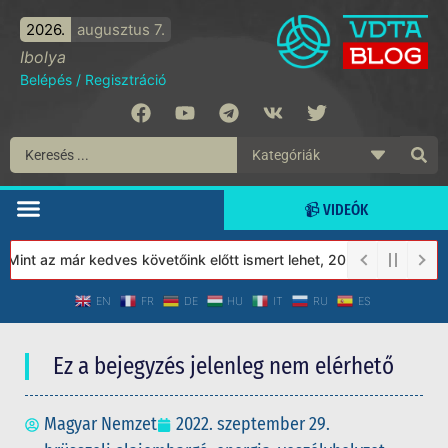
2026.
augusztus 7.
Ibolya
Belépés
/
Regisztráció
📹 VIDEÓK
nt az már kedves követőink előtt ismert lehet, 2023-tól a Védett
EN
FR
DE
HU
IT
RU
ES
Ez a bejegyzés jelenleg nem elérhető
Magyar Nemzet
2022. szeptember 29.