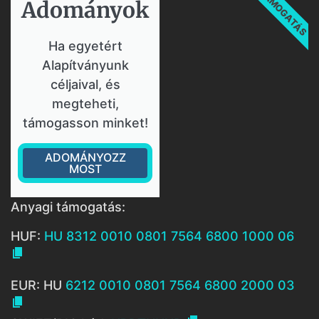
TÁMOGATÁS
Adományok​
Ha egyetért
Alapítványunk
céljaival, és
megteheti,
támogasson minket!
ADOMÁNYOZZ
MOST
Anyagi támogatás:
HUF:
HU 8312 0010 0801 7564 6800 1000 06

EUR: HU
6212 0010 0801 7564 6800 2000 03
