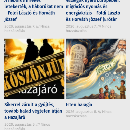
A háborús híreket
Válságok nyara Európában:
letekerték, a háborúkat nem
migrációs nyomás és
– Földi László és Horváth
energiakrízis – Földi László
József
és Horváth József |Erőtér
2026. augusztus 7.
Nincs
2026. augusztus 7.
Nincs
hozzászólás
hozzászólás
Sikerrel zárult a gyűjtés,
Isten haragja
tovább halad végtelen útján
2026. augusztus 5.
Nincs
hozzászólás
a Hazajáró
2026. augusztus 5.
Nincs
hozzászólás