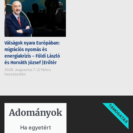
Válságok nyara Európában:
migrációs nyomás és
energiakrízis – Földi László
és Horváth József |Erőtér
2026. augusztus 7.
Nincs
hozzászólás
TÁMOGATÁS
Adományok​
Ha egyetért