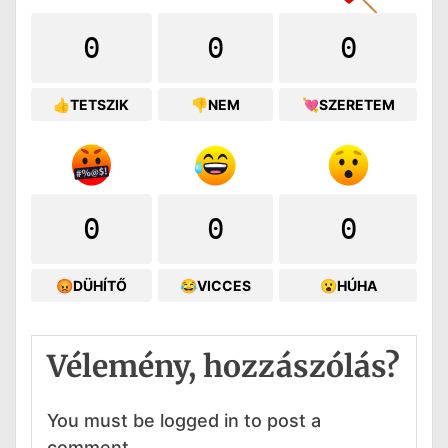
0
0
0
👍TETSZIK
👎NEM
💘SZERETEM
0
0
0
😡DÜHÍTŐ
😂VICCES
😮HÚHA
Vélemény, hozzászólás?
You must be logged in to post a
comment.