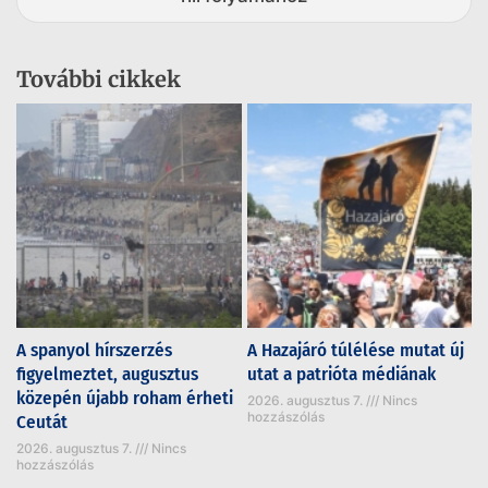
További cikkek
A spanyol hírszerzés
A Hazajáró túlélése mutat új
figyelmeztet, augusztus
utat a patrióta médiának
közepén újabb roham érheti
2026. augusztus 7.
Nincs
hozzászólás
Ceutát
2026. augusztus 7.
Nincs
hozzászólás