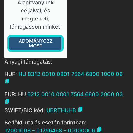
Alapítványunk
céljaival, és
megteheti,
támogasson minket!
ADOMÁNYOZZ
MOST
Anyagi támogatás:
HUF:
HU 8312 0010 0801 7564 6800 1000 06

EUR: HU
6212 0010 0801 7564 6800 2000 03


SWIFT/BIC kód:
UBRTHUHB
Belföldi utalás esetén forintban:

12001008 – 01756468 – 00100006