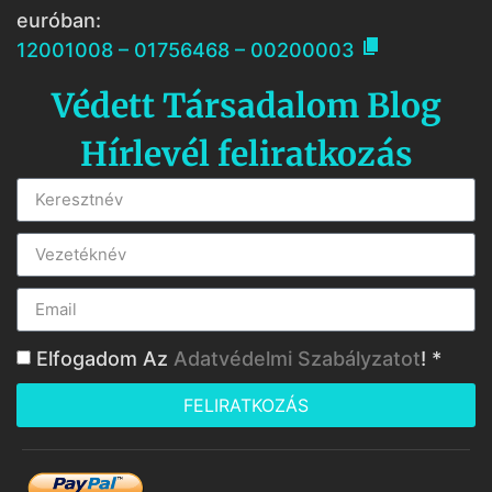
euróban:

12001008 – 01756468 – 00200003
Védett Társadalom Blog
Hírlevél feliratkozás
Elfogadom Az
Adatvédelmi Szabályzatot
! *
FELIRATKOZÁS