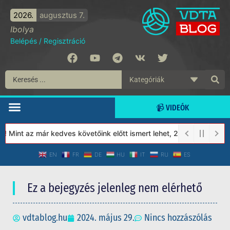
2026.
augusztus 7.
Ibolya
Belépés
/
Regisztráció
📹 VIDEÓK
Mint az már kedves követőink előtt ismert lehet, 2023-tól a Véde
EN
FR
DE
HU
IT
RU
ES
Ez a bejegyzés jelenleg nem elérhető
vdtablog.hu
2024. május 29.
Nincs hozzászólás