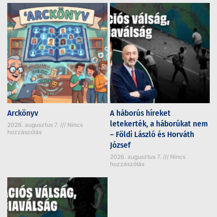
Arckönyv
A háborús híreket
letekerték, a háborúkat nem
2026. augusztus 7.
Nincs
hozzászólás
– Földi László és Horváth
József
2026. augusztus 7.
Nincs
hozzászólás