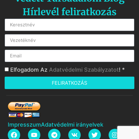
Hírlevél feliratkozás
Elfogadom Az
Adatvédelmi Szabályzatot
! *
FELIRATKOZÁS
Impresszum
Adatvédelmi irányelvek