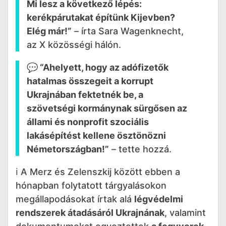
Mi lesz a következő lépés:
kerékpárutakat építünk Kijevben?
Elég már!”
– írta Sara Wagenknecht,
az X közösségi hálón.
💬 “Ahelyett, hogy az adófizetők
hatalmas összegeit a korrupt
Ukrajnában fektetnék be, a
szövetségi kormánynak sürgősen az
állami és nonprofit szociális
lakásépítést kellene ösztönözni
Németországban!”
– tette hozzá.
ℹ️ A Merz és Zelenszkij között ebben a
hónapban folytatott tárgyalásokon
megállapodásokat írtak alá
légvédelmi
rendszerek átadásáról Ukrajnának
, valamint