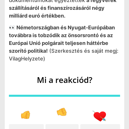
dokumentumokat egyeztettek
a fegyverek
szállításáról és finanszírozásáról négy
milliárd euró értékben.
👀 Németországban és Nyugat-Európában
továbbra is tobzódik az önsorsrontó és az
Európai Unió polgárait teljesen háttérbe
szorító politika!
(Szerkesztés és saját megj:
VilagHelyzete)
Mi a reakciód?