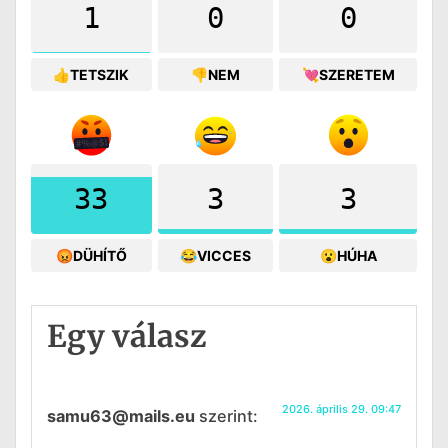
1
0
0
👍TETSZIK
👎NEM
💘SZERETEM
33
3
3
😡DÜHÍTŐ
😂VICCES
😮HÚHA
Egy válasz
2026. április 29. 09:47
samu63@mails.eu
szerint: