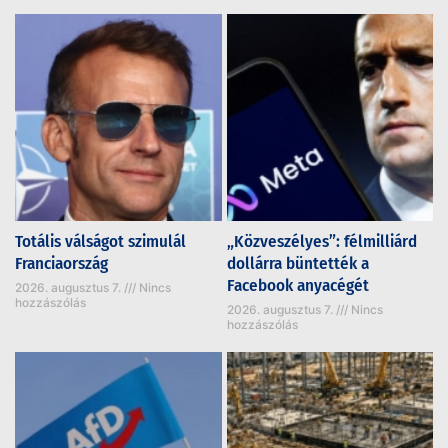
Totális válságot szimulál
„Közveszélyes”: félmilliárd
Franciaország
dollárra büntették a
Facebook anyacégét
2026. augusztus 7.
Nincs
hozzászólás
2026. augusztus 7.
Nincs
hozzászólás