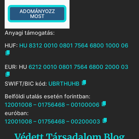
ADOMÁNYOZZ
MOST
Anyagi támogatás:
HUF:
HU 8312 0010 0801 7564 6800 1000 06

EUR: HU
6212 0010 0801 7564 6800 2000 03


SWIFT/BIC kód:
UBRTHUHB
Belföldi utalás esetén forintban:

12001008 – 01756468 – 00100006
euróban:

12001008 – 01756468 – 00200003
Védett Társadalom Blog