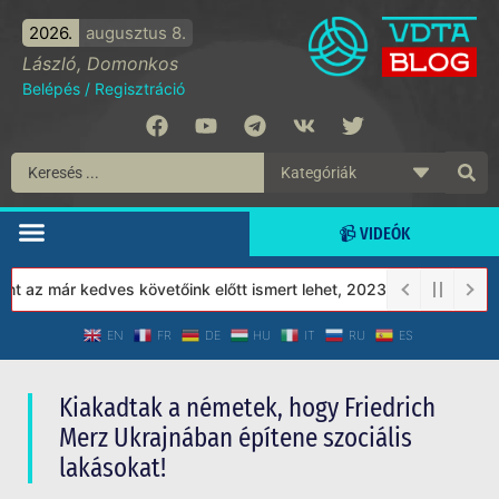
2026.
augusztus 8.
László, Domonkos
Belépés
/
Regisztráció
📹 VIDEÓK
az már kedves követőink előtt ismert lehet, 2023-tól a Védett Tá
EN
FR
DE
HU
IT
RU
ES
Kiakadtak a németek, hogy Friedrich
Merz Ukrajnában építene szociális
lakásokat!