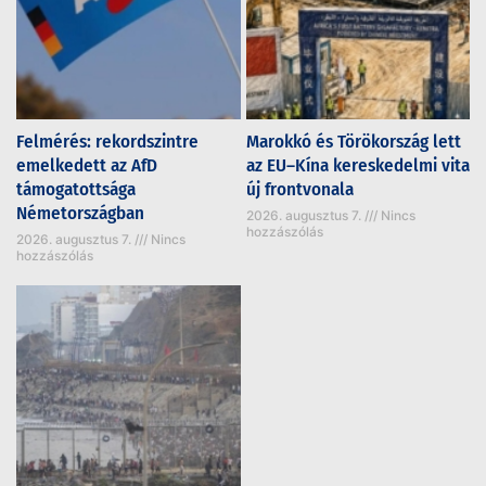
Felmérés: rekordszintre
Marokkó és Törökország lett
emelkedett az AfD
az EU–Kína kereskedelmi vita
támogatottsága
új frontvonala
Németországban
2026. augusztus 7.
Nincs
hozzászólás
2026. augusztus 7.
Nincs
hozzászólás