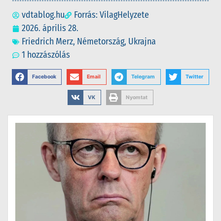
vdtablog.hu
Forrás: VilagHelyzete
2026. április 28.
Friedrich Merz
,
Németország
,
Ukrajna
1 hozzászólás
Facebook
Email
Telegram
Twitter
VK
Nyomtat