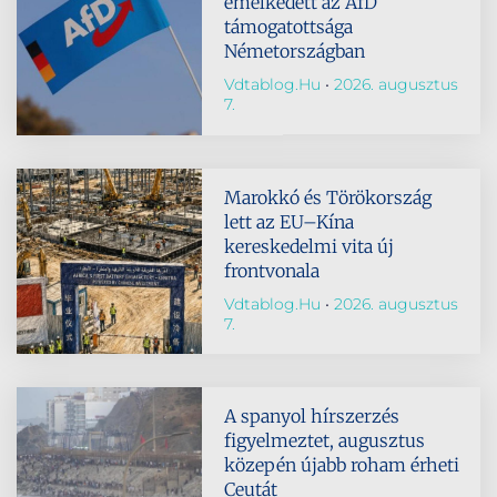
emelkedett az AfD
támogatottsága
Németországban
Vdtablog.hu
2026. augusztus
7.
Marokkó és Törökország
lett az EU–Kína
kereskedelmi vita új
frontvonala
Vdtablog.hu
2026. augusztus
7.
A spanyol hírszerzés
figyelmeztet, augusztus
közepén újabb roham érheti
Ceutát