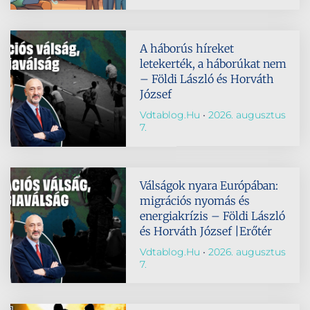
A háborús híreket
letekerték, a háborúkat nem
– Földi László és Horváth
József
Vdtablog.hu
2026. augusztus
7.
Válságok nyara Európában:
migrációs nyomás és
energiakrízis – Földi László
és Horváth József |Erőtér
Vdtablog.hu
2026. augusztus
7.