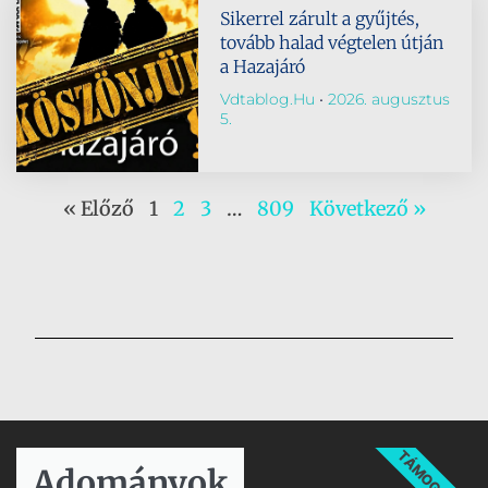
Sikerrel zárult a gyűjtés,
tovább halad végtelen útján
a Hazajáró
Vdtablog.hu
2026. augusztus
5.
« Előző
1
2
3
…
809
Következő »
TÁMOGATÁS
Adományok​