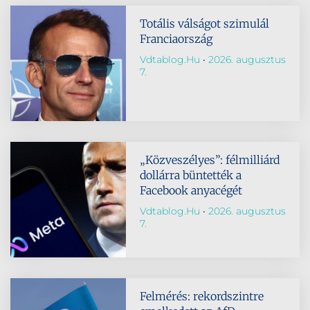
Totális válságot szimulál
Franciaország
Vdtablog.hu
2026. augusztus
7.
„Közveszélyes”: félmilliárd
dollárra büntették a
Facebook anyacégét
Vdtablog.hu
2026. augusztus
7.
Felmérés: rekordszintre