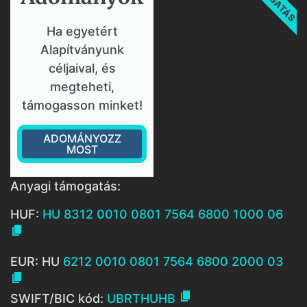
Ha egyetért
Alapítványunk
céljaival, és
megteheti,
támogasson minket!
ADOMÁNYOZZ
MOST
Anyagi támogatás:
HUF:
HU 8312 0010 0801 7564 6800 1000 06

EUR: HU
6212 0010 0801 7564 6800 2000 03


SWIFT/BIC kód:
UBRTHUHB