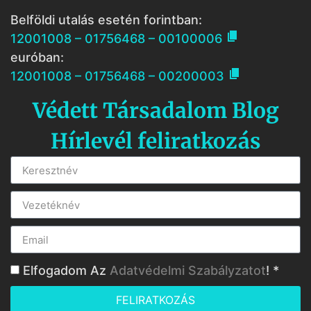
Belföldi utalás esetén forintban:

12001008 – 01756468 – 00100006
euróban:

12001008 – 01756468 – 00200003
Védett Társadalom Blog
Hírlevél feliratkozás
Elfogadom Az
Adatvédelmi Szabályzatot
! *
FELIRATKOZÁS