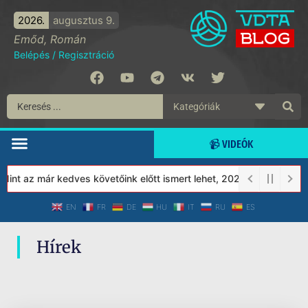
2026.
augusztus 9.
Emőd, Román
Belépés
/
Regisztráció
📹 VIDEÓK
nt az már kedves követőink előtt ismert lehet, 2023-tól a Védett
EN
FR
DE
HU
IT
RU
ES
Hírek