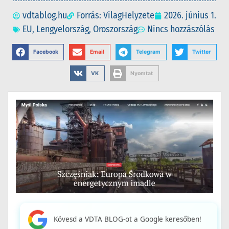
vdtablog.hu
Forrás: VilagHelyzete
2026. június 1.
EU
,
Lengyelország
,
Oroszország
Nincs hozzászólás
Facebook
Email
Telegram
Twitter
VK
Nyomtat
Kövesd a VDTA BLOG-ot a Google keresőben!