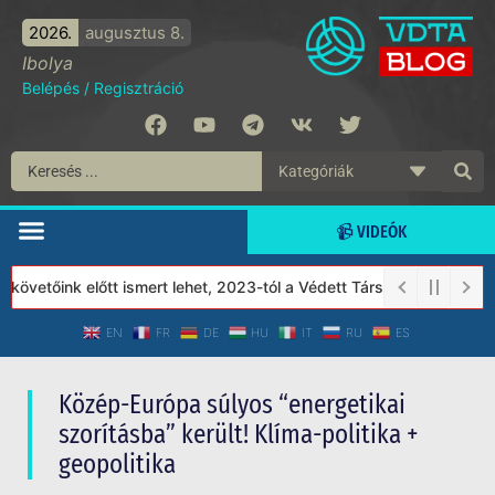
2026.
augusztus 8.
Ibolya
Belépés
/
Regisztráció
📹 VIDEÓK
vetőink előtt ismert lehet, 2023-tól a Védett Társadalom Alapítv
EN
FR
DE
HU
IT
RU
ES
Közép-Európa súlyos “energetikai
szorításba” került! Klíma-politika +
geopolitika