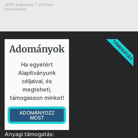
2026. augusztus 7.
Nincs
hozzászólás
TÁMOGATÁS
Adományok​
Ha egyetért
Alapítványunk
céljaival, és
megteheti,
támogasson minket!
ADOMÁNYOZZ
MOST
Anyagi támogatás: