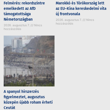
Felmérés: rekordszintre
Marokkó és Törökország lett
emelkedett az AfD
az EU–Kína kereskedelmi vita
támogatottsága
új frontvonala
Németországban
2026. augusztus 7.
Nincs
hozzászólás
2026. augusztus 7.
Nincs
hozzászólás
A spanyol hírszerzés
figyelmeztet, augusztus
közepén újabb roham érheti
Ceutát