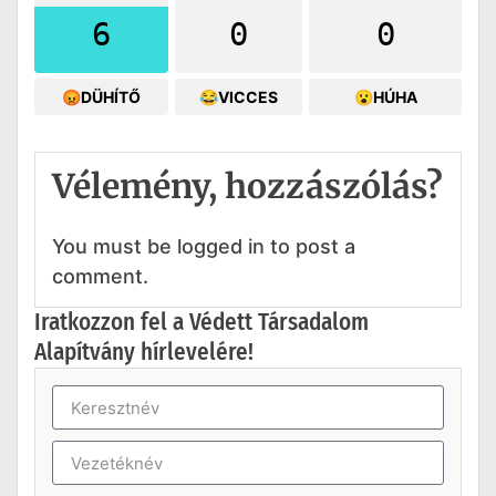
6
0
0
😡DÜHÍTŐ
😂VICCES
😮HÚHA
Vélemény, hozzászólás?
You must be logged in to post a
comment.
Iratkozzon fel a Védett Társadalom
Alapítvány hírlevelére!