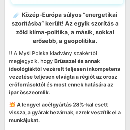
☄️ Közép-Európa súlyos “energetikai
szorításba” került! Az egyik szorítás a
zöld klíma-politika, a másik, sokkal
erősebb, a geopolitika.
‼️ A Myśl Polska kiadvány szakértői
megjegyzik, hogy
Brüsszel és annak
ideológiáktól vezérelt teljesen inkompetens
vezetése teljesen elvágta a régiót az orosz
erőforrásoktól és most ennek hatására az
ipar összeomlik.
💥
A lengyel acélgyártás 28%-kal esett
vissza, a gyárak bezárnak, ezrek veszítik el a
munkájukat.