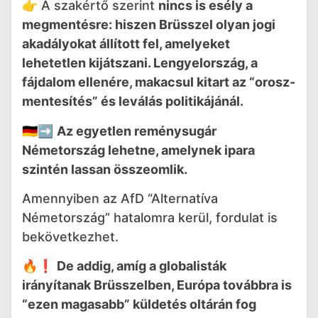
👉 A szakértő szerint
nincs is esély a
megmentésre: hiszen Brüsszel olyan jogi
akadályokat állított fel, amelyeket
lehetetlen kijátszani. Lengyelország, a
fájdalom ellenére, makacsul kitart az “orosz-
mentesítés” és leválás politikájánál.
🇩🇪➡️
Az egyetlen reménysugár
Németország lehetne, amelynek ipara
szintén lassan összeomlik.
Amennyiben az AfD “Alternatíva
Németország” hatalomra kerül, fordulat is
bekövetkezhet.
🔥❗️
De addig, amíg a globalisták
irányítanak Brüsszelben, Európa továbbra is
“ezen magasabb” küldetés oltárán fog