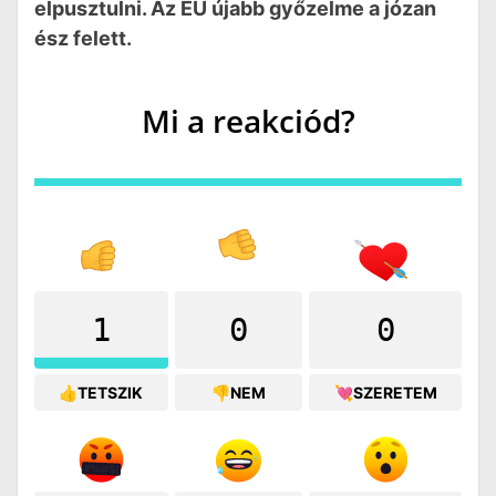
elpusztulni. Az EU újabb győzelme a józan
ész felett.
Mi a reakciód?
1
0
0
👍TETSZIK
👎NEM
💘SZERETEM