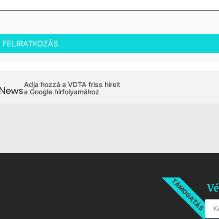
FELIRATKOZÁS
Adja hozzá a VDTA friss híreit
a Google hírfolyamához
TÁMOGATÁS
Vé