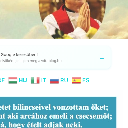
 Google keresőben!
→
gy elsőként jelenjen meg a vdtablog.hu
DE
HU
IT
RU
ES