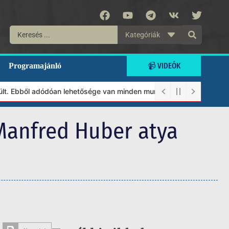
Kategóriák
📹 VIDEÓK
Programajánló
 adódóan lehetősége van minden munkánkat segíteni kívánó magánsz
 Manfred Huber atya