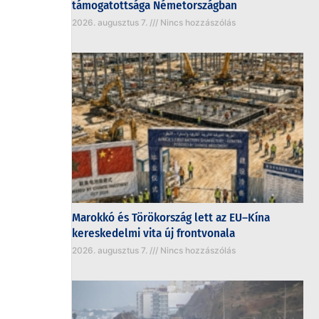
támogatottsága Németországban
2026. augusztus 7.
Nincs hozzászólás
Marokkó és Törökország lett az EU–Kína
kereskedelmi vita új frontvonala
2026. augusztus 7.
Nincs hozzászólás