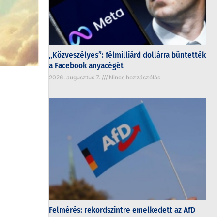
„Közveszélyes”: félmilliárd dollárra büntették
a Facebook anyacégét
2026. augusztus 7.
Nincs hozzászólás
Felmérés: rekordszintre emelkedett az AfD