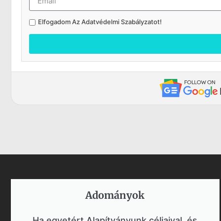
Elfogadom Az
Adatvédelmi Szabályzatot
!
Adományok​
Ha egyetért Alapítványunk céljaival, és