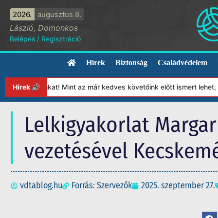
2026.
augusztus 8.
László, Domonkos
Belépés
/
Regisztráció
Hírek
Biztonság
Családvédelem
unkat! Mint az már kedves követőink előtt ismert lehet, 2023-tól 
Hírek 🔊
Lelkigyakorlat Margar
vezetésével Kecskem
vdtablog.hu
Forrás: Szervezők
2025. szeptember 27.