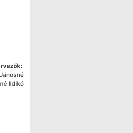
rvezők:
 Jánosné
é Ildikó