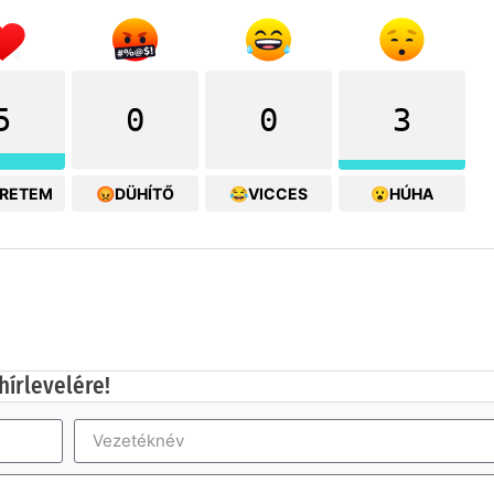
5
0
0
3
ERETEM
😡DÜHÍTŐ
😂VICCES
😮HÚHA
hírlevelére!