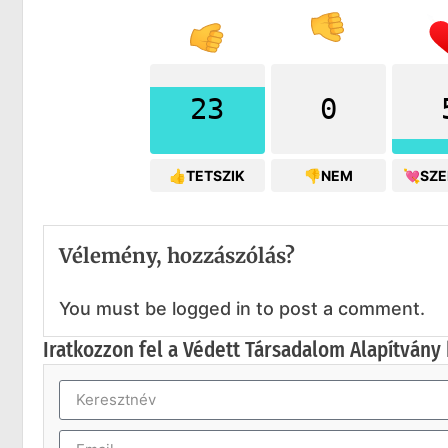
23
0
👍TETSZIK
👎NEM
💘SZ
Vélemény, hozzászólás?
You must be logged in to post a comment.
Iratkozzon fel a Védett Társadalom Alapítvány 