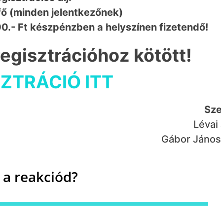
fő (minden jelentkezőnek)
0.- Ft készpénzben a helyszínen fizetendő!
egisztrációhoz kötött!
ZTRÁCIÓ ITT
Sze
Lévai
Gábor Jánosn
 a reakciód?