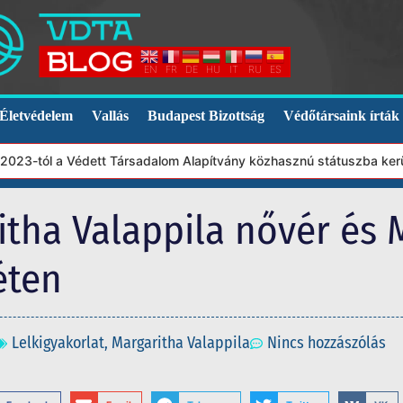
EN
FR
DE
HU
IT
RU
ES
Életvédelem
Vallás
Budapest Bizottság
Védőtársaink írták
a Védett Társadalom Alapítvány közhasznú státuszba került. Ebből
itha Valappila nővér és
éten
Lelkigyakorlat
,
Margaritha Valappila
Nincs hozzászólás