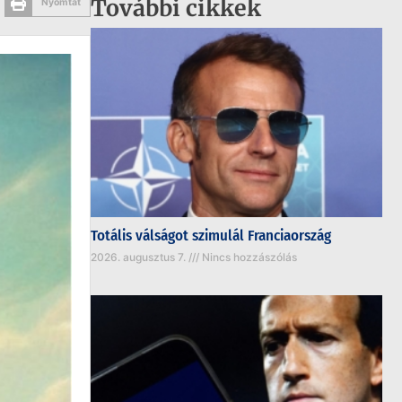
További cikkek
Nyomtat
Totális válságot szimulál Franciaország
2026. augusztus 7.
Nincs hozzászólás