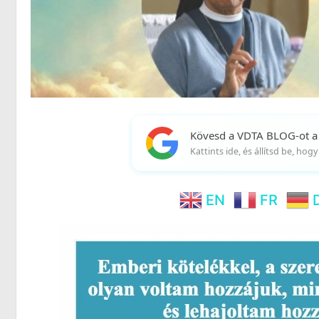
Kövesd a VDTA BLOG-ot a
Kattints ide, és állítsd be, ho
EN
FR