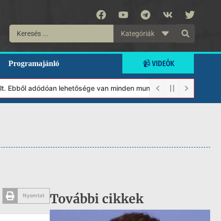
Kategóriák
📹 VIDEÓK
Programajánló
 Ebből adódóan lehetősége van minden munkánkat segíteni kívánó m
További cikkek
Nyomtat