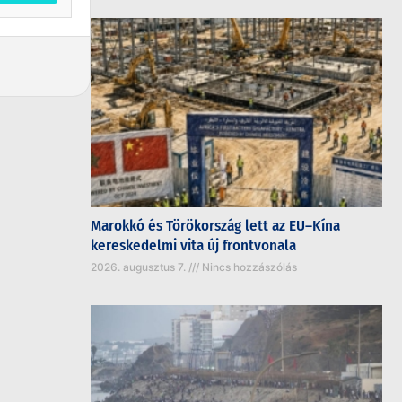
Marokkó és Törökország lett az EU–Kína
kereskedelmi vita új frontvonala
2026. augusztus 7.
Nincs hozzászólás