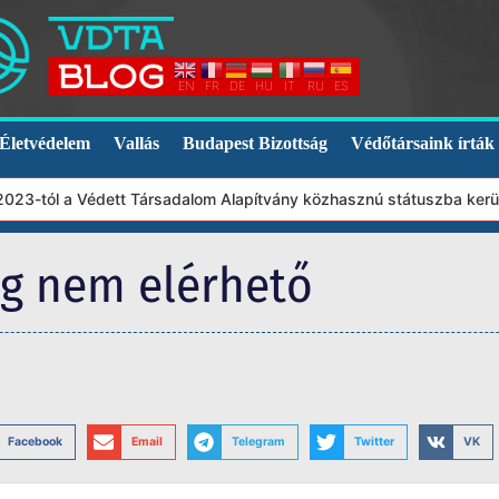
EN
FR
DE
HU
IT
RU
ES
Életvédelem
Vallás
Budapest Bizottság
Védőtársaink írták
23-tól a Védett Társadalom Alapítvány közhasznú státuszba került.
eg nem elérhető
Facebook
Email
Telegram
Twitter
VK