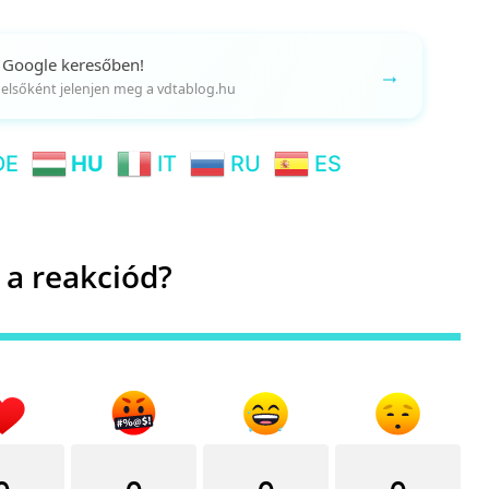
 Google keresőben!
→
gy elsőként jelenjen meg a vdtablog.hu
DE
HU
IT
RU
ES
 a reakciód?