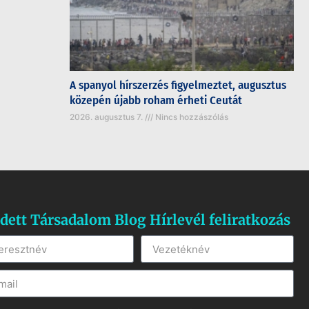
A spanyol hírszerzés figyelmeztet, augusztus
közepén újabb roham érheti Ceutát
2026. augusztus 7.
Nincs hozzászólás
dett Társadalom Blog Hírlevél feliratkozás