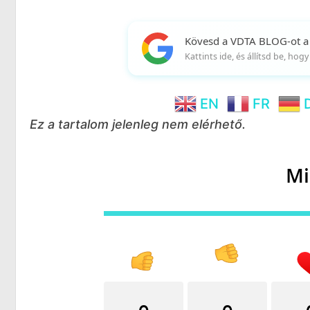
Kövesd a VDTA BLOG-ot a
Kattints ide, és állítsd be, ho
EN
FR
Ez a tartalom jelenleg nem elérhető.
Mi