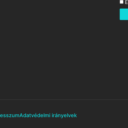
E
resszum
Adatvédelmi irányelvek