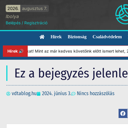
2026.
augusztus 7.
Ibolya
Belépés
/
Regisztráció
Hírek
Biztonság
Családvédelem
ítványunkat! Mint az már kedves követőink előtt ismert lehet, 20
Hírek 🔊
Ez a bejegyzés jelenl
vdtablog.hu
2024. június 3.
Nincs hozzászólás