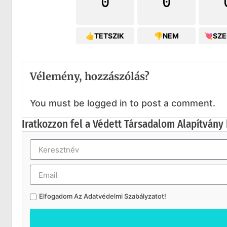
0
0
👍TETSZIK
👎NEM
💘SZ
Vélemény, hozzászólás?
You must be logged in to post a comment.
Iratkozzon fel a Védett Társadalom Alapítvány 
Elfogadom Az
Adatvédelmi Szabályzatot
!