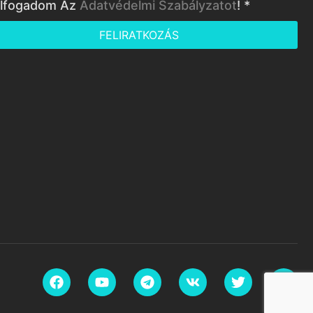
lfogadom Az
Adatvédelmi Szabályzatot
! *
FELIRATKOZÁS