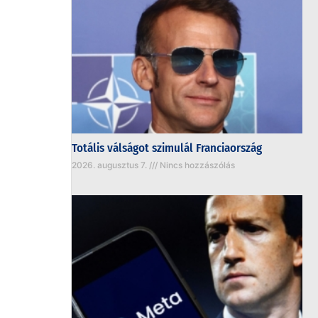
Totális válságot szimulál Franciaország
2026. augusztus 7.
Nincs hozzászólás