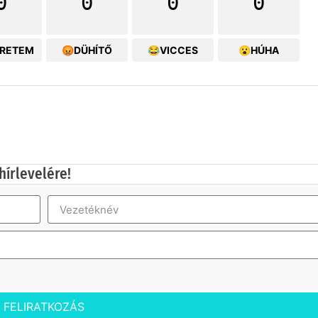
0
0
0
0
ERETEM
😡DÜHÍTŐ
😂VICCES
😮HÚHA
hírlevelére!
FELIRATKOZÁS