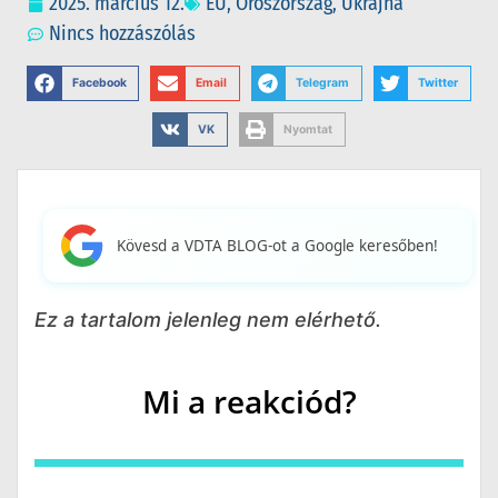
2025. március 12.
EU
,
Oroszország
,
Ukrajna
Nincs hozzászólás
Facebook
Email
Telegram
Twitter
VK
Nyomtat
Kövesd a VDTA BLOG-ot a Google keresőben!
Ez a tartalom jelenleg nem elérhető.
Mi a reakciód?