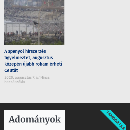
A spanyol hírszerzés
figyelmeztet, augusztus
közepén újabb roham érheti
Ceutát
2026. augusztus 7.
Nincs
hozzászólás
TÁMOGATÁS
Adományok​