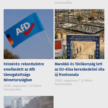
hozzászólás
Felmérés: rekordszintre
Marokkó és Törökország lett
emelkedett az AfD
az EU–Kína kereskedelmi vita
támogatottsága
új frontvonala
Németországban
2026. augusztus 7.
Nincs
hozzászólás
2026. augusztus 7.
Nincs
hozzászólás