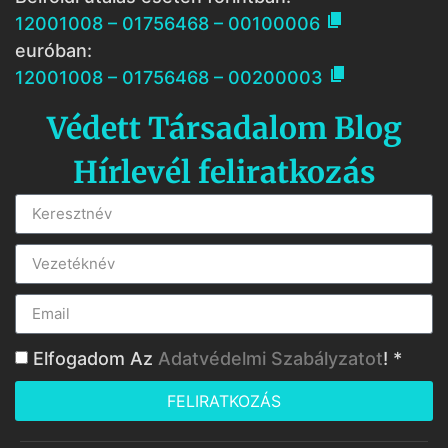

12001008 – 01756468 – 00100006
euróban:

12001008 – 01756468 – 00200003
Védett Társadalom Blog
Hírlevél feliratkozás
Elfogadom Az
Adatvédelmi Szabályzatot
! *
FELIRATKOZÁS