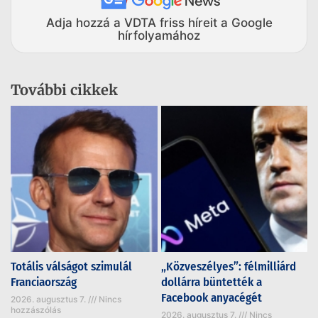
Adja hozzá a VDTA friss híreit a Google
hírfolyamához
További cikkek
Totális válságot szimulál
„Közveszélyes”: félmilliárd
Franciaország
dollárra büntették a
Facebook anyacégét
2026. augusztus 7.
Nincs
hozzászólás
2026. augusztus 7.
Nincs