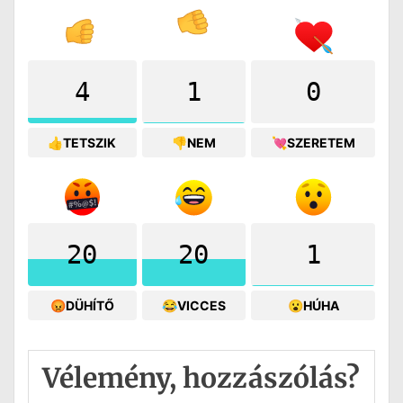
4
1
0
👍TETSZIK
👎NEM
💘SZERETEM
20
20
1
😡DÜHÍTŐ
😂VICCES
😮HÚHA
Vélemény, hozzászólás?