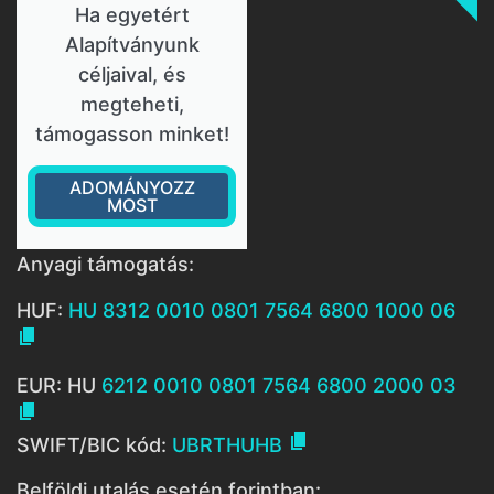
Ha egyetért
Alapítványunk
céljaival, és
megteheti,
támogasson minket!
ADOMÁNYOZZ
MOST
Anyagi támogatás:
HUF:
HU 8312 0010 0801 7564 6800 1000 06

EUR: HU
6212 0010 0801 7564 6800 2000 03


SWIFT/BIC kód:
UBRTHUHB
Belföldi utalás esetén forintban: