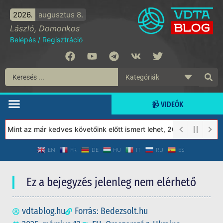
2026.
augusztus 8.
László, Domonkos
Belépés
/
Regisztráció
📹 VIDEÓK
Mint az már kedves követőink előtt ismert lehet, 2023-tól a Védet
EN
FR
DE
HU
IT
RU
ES
Ez a bejegyzés jelenleg nem elérhető
vdtablog.hu
Forrás: Bedezsolt.hu