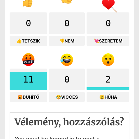
0
0
0
👍TETSZIK
👎NEM
💘SZERETEM
11
0
2
😡DÜHÍTŐ
😂VICCES
😮HÚHA
Vélemény, hozzászólás?
You must be logged in to post a