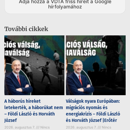
Adja hozzá a VDTA friss híreit a Google
hírfolyamához
További cikkek
A háborús híreket
Válságok nyara Európában:
letekerték, a háborúkat nem
migrációs nyomás és
– Földi László és Horváth
energiakrízis – Földi László
József
és Horváth József |Erőtér
2026. augusztus 7.
Nincs
2026. augusztus 7.
Nincs