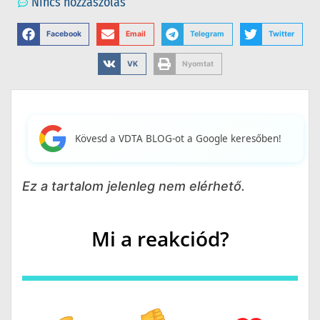
Nincs hozzászólás
Facebook
Email
Telegram
Twitter
VK
Nyomtat
Kövesd a VDTA BLOG-ot a Google keresőben!
Ez a tartalom jelenleg nem elérhető.
Mi a reakciód?