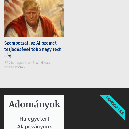
Szembeszáll az AI-szemét
terjedésével több nagy tech
cég
2026. augusztus 5.
Nincs
hozzászólás
TÁMOGATÁS
Adományok​
Ha egyetért
Alapítványunk