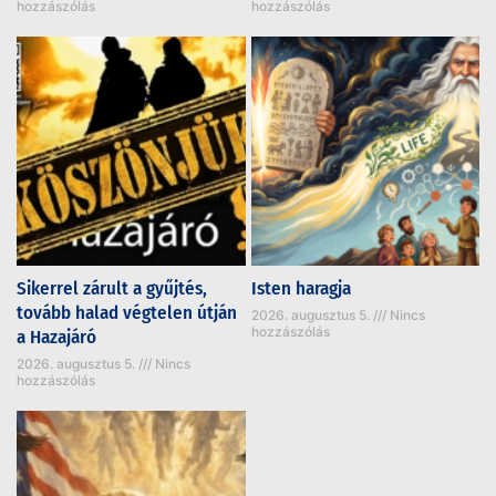
hozzászólás
hozzászólás
Sikerrel zárult a gyűjtés,
Isten haragja
tovább halad végtelen útján
2026. augusztus 5.
Nincs
hozzászólás
a Hazajáró
2026. augusztus 5.
Nincs
hozzászólás