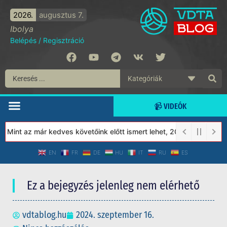
2026.
augusztus 7.
Ibolya
Belépés
/
Regisztráció
📹 VIDEÓK
Mint az már kedves követőink előtt ismert lehet, 2023-tól a Véde
EN
FR
DE
HU
IT
RU
ES
Ez a bejegyzés jelenleg nem elérhető
vdtablog.hu
2024. szeptember 16.