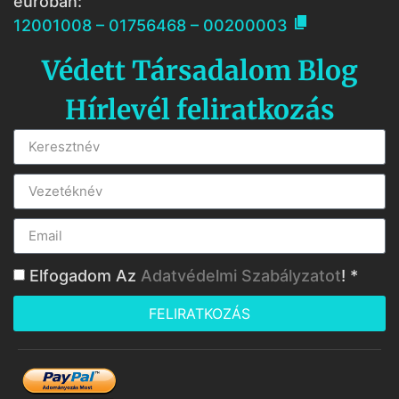
euróban:

12001008 – 01756468 – 00200003
Védett Társadalom Blog
Hírlevél feliratkozás
Elfogadom Az
Adatvédelmi Szabályzatot
! *
FELIRATKOZÁS