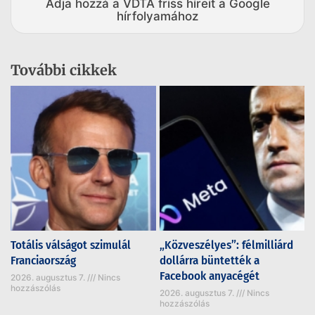
Adja hozzá a VDTA friss híreit a Google
hírfolyamához
További cikkek
Totális válságot szimulál
„Közveszélyes”: félmilliárd
Franciaország
dollárra büntették a
Facebook anyacégét
2026. augusztus 7.
Nincs
hozzászólás
2026. augusztus 7.
Nincs
hozzászólás