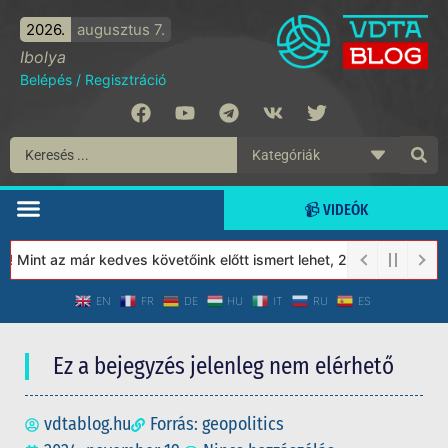
2026.
augusztus 7.
Ibolya
Belépés
/
Regisztráció
📹 VIDEÓK
Mint az már kedves követőink előtt ismert lehet, 2023-tól a Véde
EN
FR
DE
HU
IT
RU
ES
Ez a bejegyzés jelenleg nem elérhető
vdtablog.hu
Forrás: geopolitics