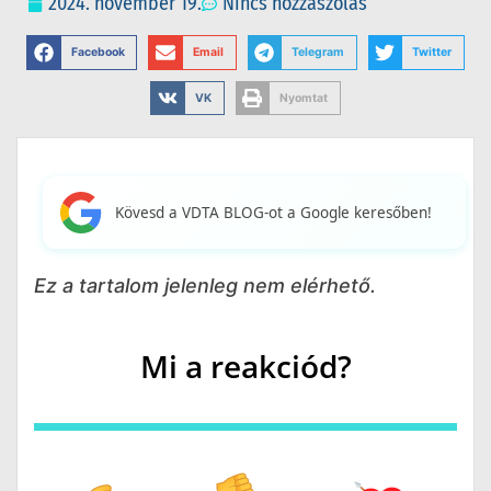
2024. november 19.
Nincs hozzászólás
Facebook
Email
Telegram
Twitter
VK
Nyomtat
Kövesd a VDTA BLOG-ot a Google keresőben!
Ez a tartalom jelenleg nem elérhető.
Mi a reakciód?