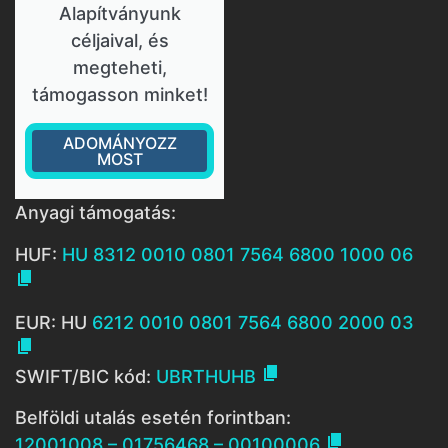
Alapítványunk
céljaival, és
megteheti,
támogasson minket!
ADOMÁNYOZZ
MOST
Anyagi támogatás:
HUF:
HU 8312 0010 0801 7564 6800 1000 06

EUR: HU
6212 0010 0801 7564 6800 2000 03


SWIFT/BIC kód:
UBRTHUHB
Belföldi utalás esetén forintban:

12001008 – 01756468 – 00100006