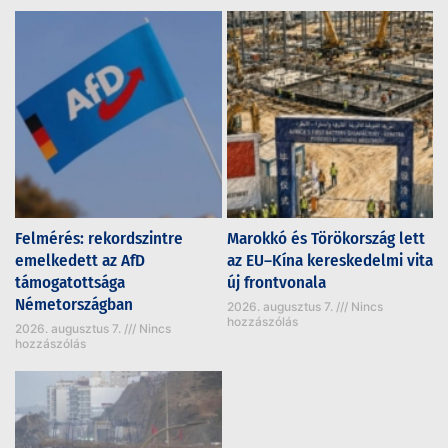
Felmérés: rekordszintre
Marokkó és Törökország lett
emelkedett az AfD
az EU–Kína kereskedelmi vita
támogatottsága
új frontvonala
Németországban
2026. augusztus 7.
Nincs
hozzászólás
2026. augusztus 7.
Nincs
hozzászólás