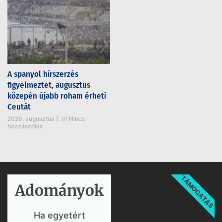
A spanyol hírszerzés
figyelmeztet, augusztus
közepén újabb roham érheti
Ceutát
2026. augusztus 7.
Nincs
hozzászólás
TÁMOGATÁS
Adományok​
Ha egyetért