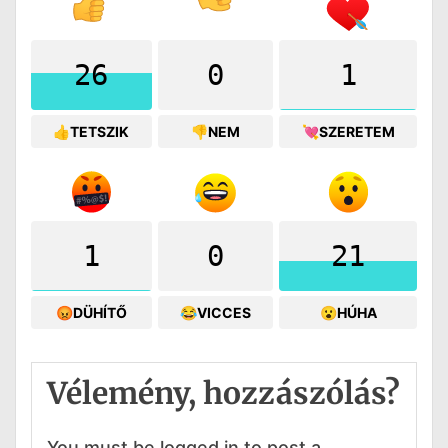
26
0
1
👍TETSZIK
👎NEM
💘SZERETEM
1
0
21
😡DÜHÍTŐ
😂VICCES
😮HÚHA
Vélemény, hozzászólás?
You must be logged in to post a