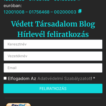
euróban:

12001008 – 01756468 – 00200003
Védett Társadalom Blog
Hírlevél feliratkozás
Elfogadom Az
Adatvédelmi Szabályzatot
! *
FELIRATKOZÁS