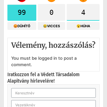
99
0
4
😡DÜHÍTŐ
😂VICCES
😮HÚHA
Vélemény, hozzászólás?
You must be logged in to post a
comment.
Iratkozzon fel a Védett Társadalom
Alapítvány hírlevelére!