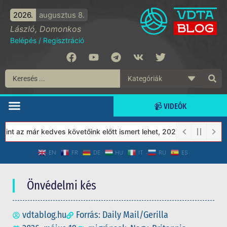
2026.
augusztus 8.
László, Domonkos
Belépés
/
Regisztráció
📹 VIDEÓK
 az már kedves követőink előtt ismert lehet, 2023-tól a Védett T
EN
FR
DE
HU
IT
RU
ES
Önvédelmi kés
vdtablog.hu
Forrás: Daily Mail/Gerilla