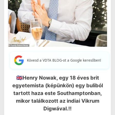
Kövesd a VDTA BLOG-ot a Google keresőben!
🇬🇧Henry Nowak, egy 18 éves brit
egyetemista (képünkön) egy buliból
tartott haza este Southamptonban,
mikor találkozott az indiai Vikrum
Digwával.‼️