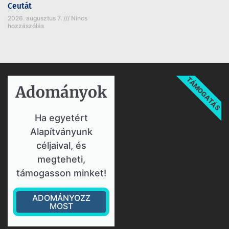
Ceutát
2026. augusztus 7.
Nincs
hozzászólás
TÁMOGATÁS
Adományok​
Ha egyetért
Alapítványunk
céljaival, és
megteheti,
támogasson minket!
ADOMÁNYOZZ
MOST