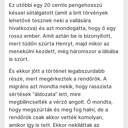
Ez utóbbi egy 20 centis pengehosszú
késsel sétálgatott (amit a brit törvények
lehetővé tesznek neki a vallására
hivatkozva) és azt mondogatta, hogy ő egy
rossz ember. Amit aztán be is bizonyított,
mert tüdőn szúrta Henryt, majd mikor az
menekülni kezdett, még háromszor a lábába
is szúrt.
És ekkor jött a történet legabszurdabb
része, mert megérkeztek a rendőrök. A
migráns azt mondta nekik, hogy rasszista
sértések “áldozata” lett, mire
megbilincselték a vérző angolt. Ő mondta,
hogy megszúrták és meg fog halni, de a
rendőrök csak akkor vették komolyan,
amikor így is tett. Ekkor nekiláttak az