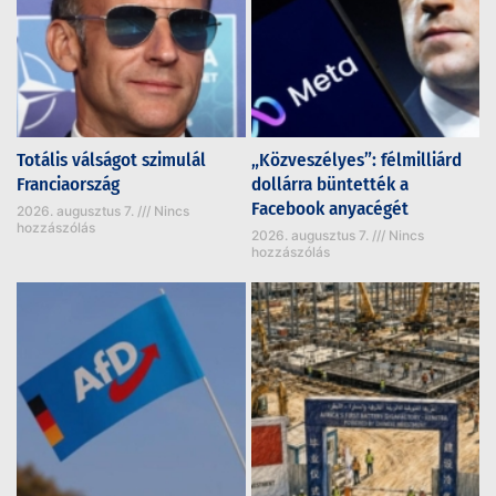
Totális válságot szimulál
„Közveszélyes”: félmilliárd
Franciaország
dollárra büntették a
Facebook anyacégét
2026. augusztus 7.
Nincs
hozzászólás
2026. augusztus 7.
Nincs
hozzászólás