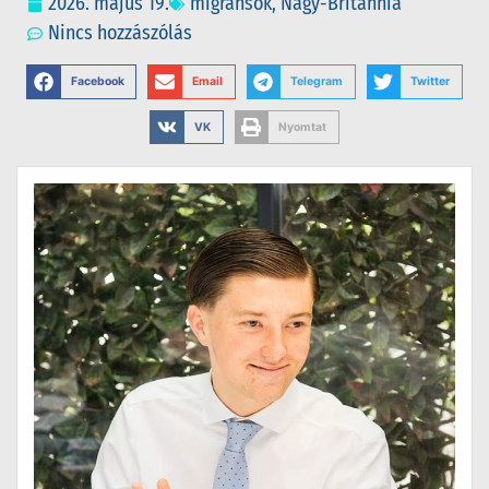
2026. május 19.
migránsok
,
Nagy-Britannia
Nincs hozzászólás
Facebook
Email
Telegram
Twitter
VK
Nyomtat