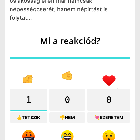
őslakosság ellen már nemcsak
népességcserét, hanem népirtást is
folytat…
Mi a reakciód?
1
0
0
👍TETSZIK
👎NEM
💘SZERETEM