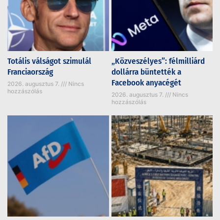
Totális válságot szimulál
„Közveszélyes”: félmilliárd
Franciaország
dollárra büntették a
Facebook anyacégét
2026. augusztus 7.
Nincs
hozzászólás
2026. augusztus 7.
Nincs
hozzászólás