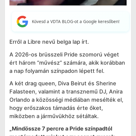
Kövesd a VDTA BLOG-ot a Google keresőben!
Erről a Libre nevű belga lap írt.
A 2026-os brüsszeli Pride szomorú véget
ért három “művész” számára, akik korábban
a nap folyamán színpadon lépett fel.
A két drag queen, Diva Beirut és Sherine
Falasteen, valamint a transznemű DJ, Anira
Orlando a közösségi médiában mesélték el,
hogy erőszakos támadás érte őket,
miközben a járművükhöz sétáltak.
„Mindössze 7 percre a Pride színpadtól