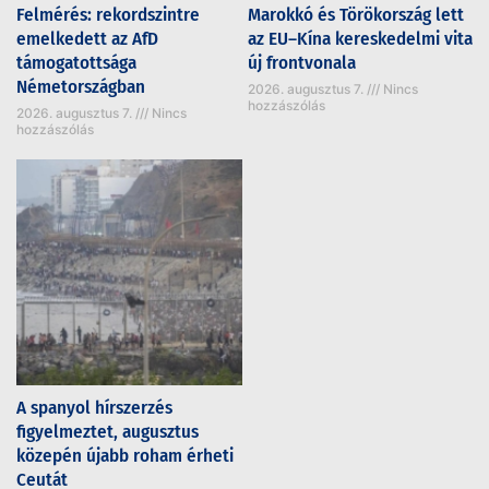
Felmérés: rekordszintre
Marokkó és Törökország lett
emelkedett az AfD
az EU–Kína kereskedelmi vita
támogatottsága
új frontvonala
Németországban
2026. augusztus 7.
Nincs
hozzászólás
2026. augusztus 7.
Nincs
hozzászólás
A spanyol hírszerzés
figyelmeztet, augusztus
közepén újabb roham érheti
Ceutát