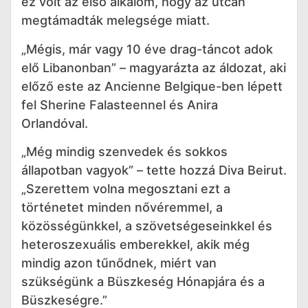
ez volt az első alkalom, hogy az utcán
megtámadták melegsége miatt.
„Mégis, már vagy 10 éve drag-táncot adok
elő Libanonban” – magyarázta az áldozat, aki
előző este az Ancienne Belgique-ben lépett
fel Sherine Falasteennel és Anira
Orlandóval.
„Még mindig szenvedek és sokkos
állapotban vagyok” – tette hozzá Diva Beirut.
„Szerettem volna megosztani ezt a
történetet minden nővéremmel, a
közösségünkkel, a szövetségeseinkkel és
heteroszexuális emberekkel, akik még
mindig azon tűnődnek, miért van
szükségünk a Büszkeség Hónapjára és a
Büszkeségre.”