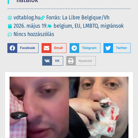
vdtablog.hu
Forrás: La Libre Belgique/Vh
2026. május 19.
belgium
,
EU
,
LMBTQ
,
migránsok
Nincs hozzászólás
Facebook
Email
Telegram
Twitter
VK
Nyomtat