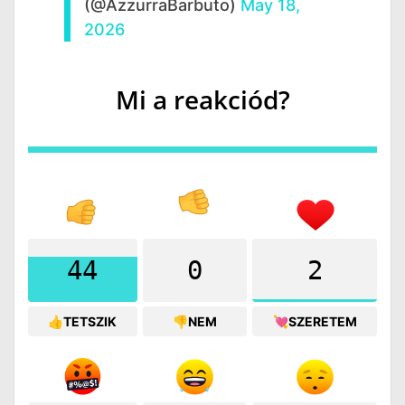
(@AzzurraBarbuto)
May 18,
2026
Mi a reakciód?
44
0
2
👍TETSZIK
👎NEM
💘SZERETEM