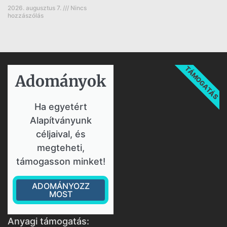
2026. augusztus 7.
Nincs
hozzászólás
TÁMOGATÁS
Adományok​
Ha egyetért
Alapítványunk
céljaival, és
megteheti,
támogasson minket!
ADOMÁNYOZZ
MOST
Anyagi támogatás: