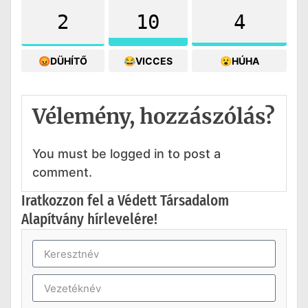
2
10
4
😡DÜHÍTŐ
😂VICCES
😮HÚHA
Vélemény, hozzászólás?
You must be logged in to post a
comment.
Iratkozzon fel a Védett Társadalom
Alapítvány hírlevelére!