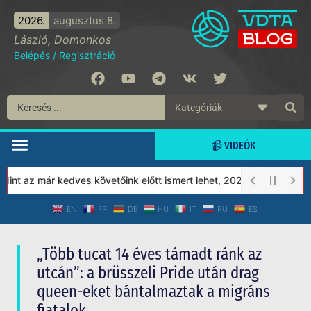
2026.
augusztus 8.
László, Domonkos
Belépés
/
Regisztráció
📹 VIDEÓK
 az már kedves követőink előtt ismert lehet, 2023-tól a Védett T
EN
FR
DE
HU
IT
RU
ES
„Több tucat 14 éves támadt ránk az
utcán”: a brüsszeli Pride után drag
queen-eket bántalmaztak a migráns
fiatalok