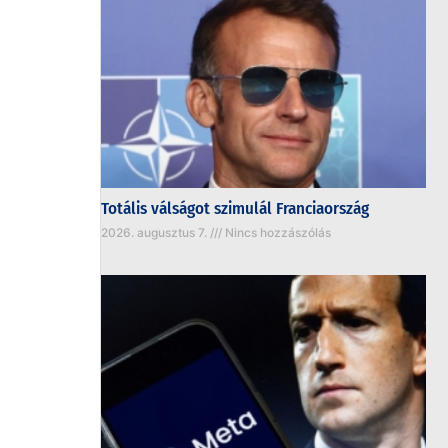
Totális válságot szimulál Franciaország
2026. augusztus 7.
Nincs hozzászólás