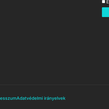
E
resszum
Adatvédelmi irányelvek