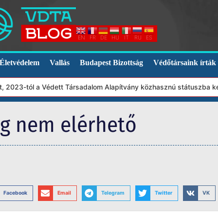
EN
FR
DE
HU
IT
RU
ES
Életvédelem
Vallás
Budapest Bizottság
Védőtársaink írták
2023-tól a Védett Társadalom Alapítvány közhasznú státuszba kerü
eg nem elérhető
Facebook
Email
Telegram
Twitter
VK