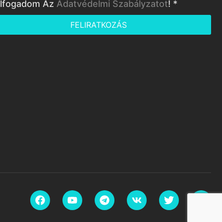
lfogadom Az
Adatvédelmi Szabályzatot
! *
FELIRATKOZÁS