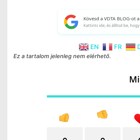
Kövesd a VDTA BLOG-ot a
Kattints ide, és állítsd be, ho
EN
FR
Ez a tartalom jelenleg nem elérhető.
Mi