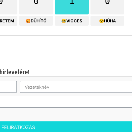
0
0
1
0
ERETEM
😡DÜHÍTŐ
😂VICCES
😮HÚHA
hírlevelére!
FELIRATKOZÁS