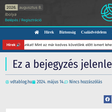
2026.
augusztus 8.
Ibolya
Belépés
/
Regisztráció
Hírek
Biztonság
Családvédelem
lapítványunkat! Mint az már kedves követőink előtt ismert lehet, 
Hírek 🔊
Ez a bejegyzés jelenl
vdtablog.hu
2024. május 14.
Nincs hozzászólás