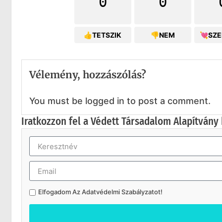
0
0
👍TETSZIK
👎NEM
💘SZ
Vélemény, hozzászólás?
You must be logged in to post a comment.
Iratkozzon fel a Védett Társadalom Alapítvány 
Elfogadom Az
Adatvédelmi Szabályzatot
!