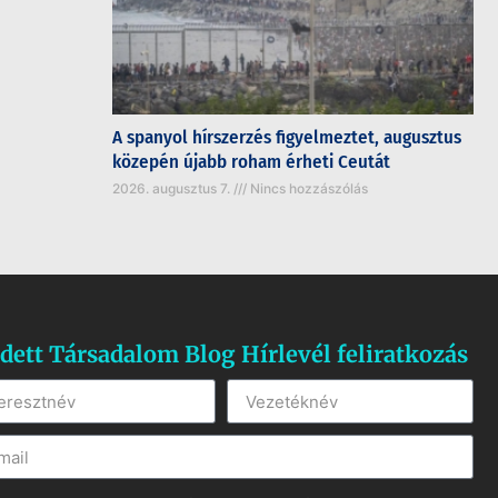
A spanyol hírszerzés figyelmeztet, augusztus
közepén újabb roham érheti Ceutát
2026. augusztus 7.
Nincs hozzászólás
dett Társadalom Blog Hírlevél feliratkozás