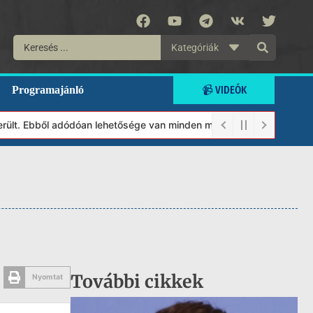
Kategóriák
📹 VIDEÓK
Programajánló
lt. Ebből adódóan lehetősége van minden munkánkat segíteni kíván
További cikkek
Nyomtat