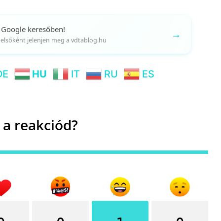
 Google keresőben!
→
gy elsőként jelenjen meg a vdtablog.hu
DE
HU
IT
RU
ES
 a reakciód?