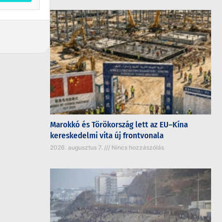
Marokkó és Törökország lett az EU–Kína
kereskedelmi vita új frontvonala
2026. augusztus 7.
Nincs hozzászólás