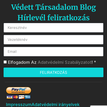
Védett Társadalom Blog
Hírlevél feliratkozás
Elfogadom Az
Adatvédelmi Szabályzatot
! *
FELIRATKOZÁS
Impresszum
Adatvédelmi irányelvek