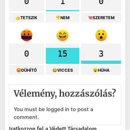
0
1
0
👍TETSZIK
👎NEM
💘SZERETEM
0
15
3
😡DÜHÍTŐ
😂VICCES
😮HÚHA
Vélemény, hozzászólás?
You must be logged in to post a
comment.
Iratkozzon fel a Védett Társadalom