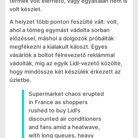
termék volt elérhető, vagy egyáltalán nem is
volt készlet.
A helyzet több ponton feszülté vált: volt,
ahol a tömeg egymást vádolta sorban
előzéssel, máshol a dolgozók próbálták
megfékezni a kialakult káoszt. Egyes
vásárlók a boltot félrevezető reklámmal
vádolták, míg az egyik Lidl-vezető közölte,
hogy mindössze két készülék érkezett az
üzletbe.
Supermarket chaos erupted
in France as shoppers
rushed to buy Lidl’s
discounted air conditioners
and fans amid a heatwave,
with long queues, heavy