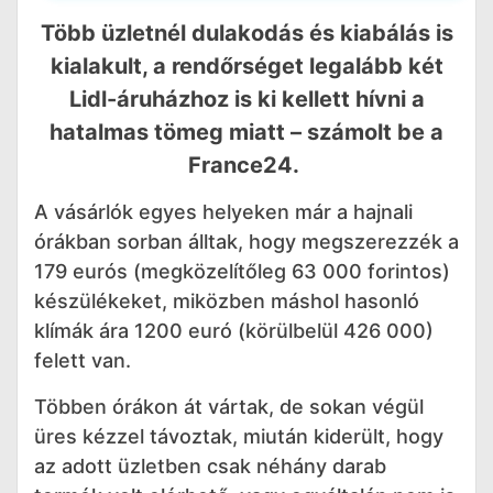
Több üzletnél dulakodás és kiabálás is
kialakult, a rendőrséget legalább két
Lidl-áruházhoz is ki kellett hívni a
hatalmas tömeg miatt – számolt be a
France24.
A vásárlók egyes helyeken már a hajnali
órákban sorban álltak, hogy megszerezzék a
179 eurós (megközelítőleg 63 000 forintos)
készülékeket, miközben máshol hasonló
klímák ára 1200 euró (körülbelül 426 000)
felett van.
Többen órákon át vártak, de sokan végül
üres kézzel távoztak, miután kiderült, hogy
az adott üzletben csak néhány darab