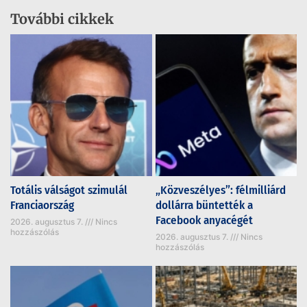
További cikkek
Totális válságot szimulál
„Közveszélyes”: félmilliárd
Franciaország
dollárra büntették a
Facebook anyacégét
2026. augusztus 7.
Nincs
hozzászólás
2026. augusztus 7.
Nincs
hozzászólás