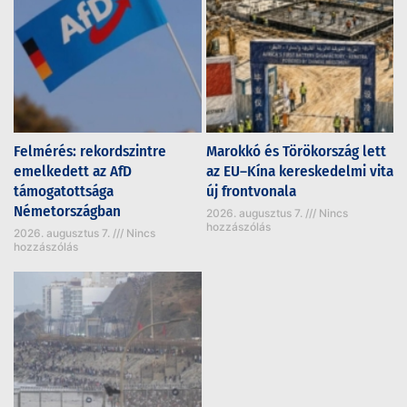
Felmérés: rekordszintre
Marokkó és Törökország lett
emelkedett az AfD
az EU–Kína kereskedelmi vita
támogatottsága
új frontvonala
Németországban
2026. augusztus 7.
Nincs
hozzászólás
2026. augusztus 7.
Nincs
hozzászólás