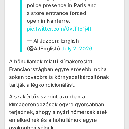
police presence in Paris and
a store entrance forced
open in Nanterre.
pic.twitter.com/0vtTtc1j4t
— Al Jazeera English
(@AJEnglish)
July 2, 2026
A hőhullámok miatti klímakereslet
Franciaországban egyre erősebb, noha
sokan továbbra is környezetkárosítónak
tartják a légkondicionálást.
A szakértők szerint azonban a
klímaberendezések egyre gyorsabban
terjednek, ahogy a nyári hőmérsékletek
emelkednek és a hőhullámok egyre
gyakoribbá válnak.