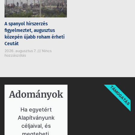
A spanyol hírszerzés
figyelmeztet, augusztus
közepén újabb roham érheti
Ceutát
2026. augusztus 7.
Nincs
hozzászólás
TÁMOGATÁS
Adományok​
Ha egyetért
Alapítványunk
céljaival, és
megteheti,