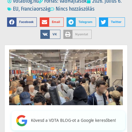
vdtablog.hu
Forrás: VadHajtások
2026. július 6.
EU
,
Franciaország
Nincs hozzászólás
Facebook
Email
Telegram
Twitter
VK
Nyomtat
Kövesd a VDTA BLOG-ot a Google keresőben!