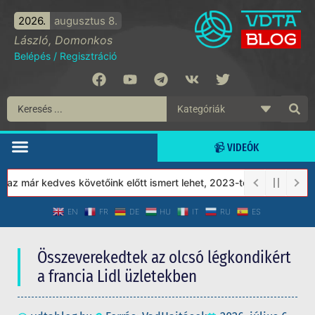
2026.
augusztus 8.
László, Domonkos
Belépés
/
Regisztráció
📹 VIDEÓK
 már kedves követőink előtt ismert lehet, 2023-tól a Védett Társ
EN
FR
DE
HU
IT
RU
ES
Összeverekedtek az olcsó légkondikért
a francia Lidl üzletekben