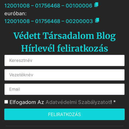

12001008 – 01756468 – 00100006
euróban:

12001008 – 01756468 – 00200003
Védett Társadalom Blog
Hírlevél feliratkozás
Elfogadom Az
Adatvédelmi Szabályzatot
! *
FELIRATKOZÁS