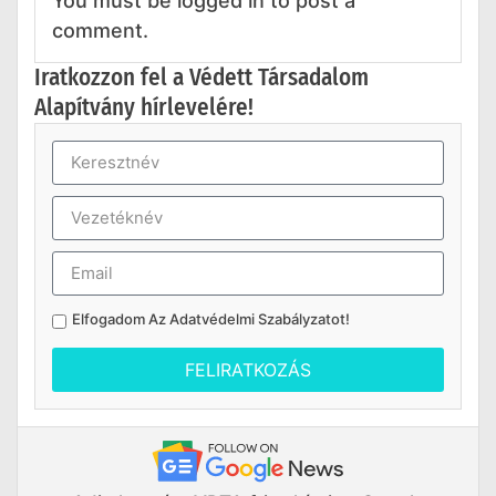
You must be logged in to post a
comment.
Iratkozzon fel a Védett Társadalom
Alapítvány hírlevelére!
Elfogadom Az
Adatvédelmi Szabályzatot
!
FELIRATKOZÁS