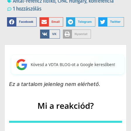
Antal-Ferencz Ildikó
,
CPAC Hungary
,
konferencia
1 hozzászólás
Facebook
Email
Telegram
Twitter
VK
Nyomtat
Kövesd a VDTA BLOG-ot a Google keresőben!
Ez a tartalom jelenleg nem elérhető.
Mi a reakciód?