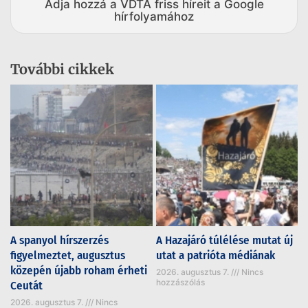
Adja hozzá a VDTA friss híreit a Google
hírfolyamához
További cikkek
A spanyol hírszerzés
A Hazajáró túlélése mutat új
figyelmeztet, augusztus
utat a patrióta médiának
közepén újabb roham érheti
2026. augusztus 7.
Nincs
hozzászólás
Ceutát
2026. augusztus 7.
Nincs