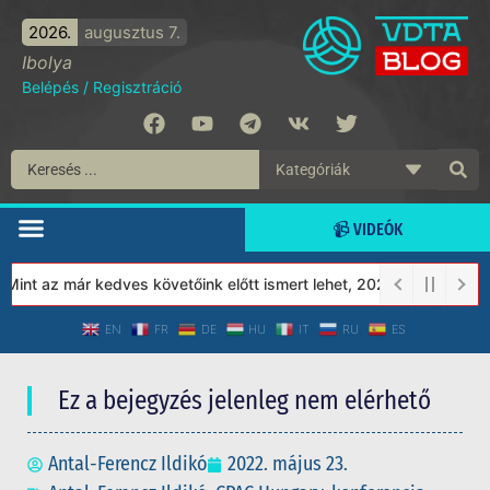
2026.
augusztus 7.
Ibolya
Belépés
/
Regisztráció
📹 VIDEÓK
nt az már kedves követőink előtt ismert lehet, 2023-tól a Védett
EN
FR
DE
HU
IT
RU
ES
Ez a bejegyzés jelenleg nem elérhető
Antal-Ferencz Ildikó
2022. május 23.