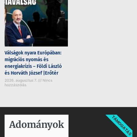
Válságok nyara Európában:
migrációs nyomás és
energiakrízis – Földi László
és Horváth József |Erőtér
2026. augusztus 7.
Nincs
hozzászólás
TÁMOGATÁS
Adományok​