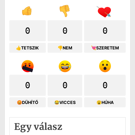
0
0
0
👍TETSZIK
👎NEM
💘SZERETEM
0
0
0
😡DÜHÍTŐ
😂VICCES
😮HÚHA
Egy válasz