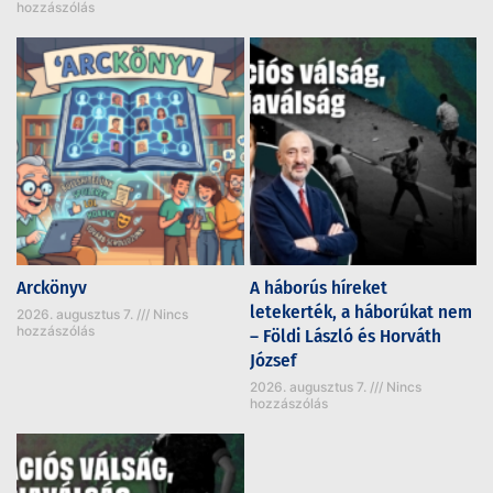
hozzászólás
Arckönyv
A háborús híreket
letekerték, a háborúkat nem
2026. augusztus 7.
Nincs
hozzászólás
– Földi László és Horváth
József
2026. augusztus 7.
Nincs
hozzászólás